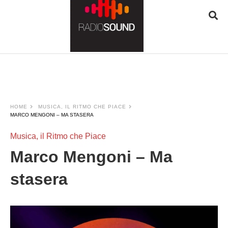
JQUERY
RADIO
PLAYER
and
WORDPRESS
RADIO
PLUGIN
HOME
MUSICA, IL RITMO CHE PIACE
powered
MARCO MENGONI – MA STASERA
by
WordPress
Musica, il Ritmo che Piace
Webdesign
Marco Mengoni – Ma
Dexheim
and
stasera
FULL
SERVICE
ONLINE
AGENTUR
MAINZ