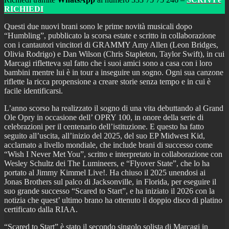
RICHIEDI
Questi due nuovi brani sono le prime novità musicali dopo
“Humbling”, pubblicato la scorsa estate e scritto in collaborazione
con i cantautori vincitori di GRAMMY Amy Allen (Leon Bridges,
Olivia Rodrigo) e Dan Wilson (Chris Stapleton, Taylor Swift), in cui
Marcagi rifletteva sul fatto che i suoi amici sono a casa con i loro
bambini mentre lui è in tour a inseguire un sogno. Ogni sua canzone
riflette la ricca propensione a creare storie senza tempo e in cui è
facile identificarsi.
L’anno scorso ha realizzato il sogno di una vita debuttando al Grand
Ole Opry in occasione dell’ OPRY 100, in onore della serie di
celebrazioni per il centenario dell’istituzione. E questo ha fatto
seguito all’uscita, all’inizio del 2025, del suo EP Midwest Kid,
acclamato a livello mondiale, che include brani di successo come
“Wish I Never Met You”, scritto e interpretato in collaborazione con
Wesley Schultz dei The Lumineers, e “Flyover State”, che lo ha
portato al Jimmy Kimmel Live!. Ha chiuso il 2025 unendosi ai
Jonas Brothers sul palco di Jacksonville, in Florida, per eseguire il
suo grande successo “Scared to Start”, e ha iniziato il 2026 con la
notizia che quest’ ultimo brano ha ottenuto il doppio disco di platino
certificato dalla RIAA.
“Scared to Start” è stato il secondo singolo solista di Marcagi in