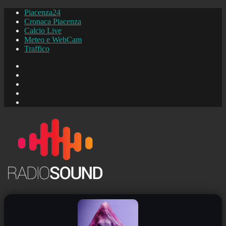
Piacenza24
Cronaca Piacenza
Calcio Live
Meteo e WebCam
Traffico
FB
Instagram
YouTube
FB
Piacenza24