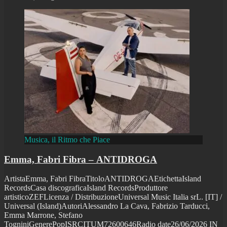
Musica, il Ritmo che Piace
Emma, Fabri Fibra – ANTIDROGA
ArtistaEmma, Fabri FibraTitoloANTIDROGAEtichettaIsland
RecordsCasa discograficaIsland RecordsProduttore
artisticoZEFLicenza / DistribuzioneUniversal Music Italia srL. [IT] /
Universal (Island)AutoriAlessandro La Cava, Fabrizio Tarducci,
Emma Marrone, Stefano
TogniniGenerePopISRCITUM72600646Radio date26/06/2026 IN