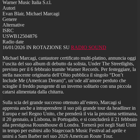
Warner Music Italia S.r.l.
Autori
Evan Blair, Michael Marcagi
Genere
Alternative
ISRC
USWB12504876
Radio date
16/01/2026 IN ROTAZIONE SU
RADIO SOUND
Michael Marcagi, cantautore certificato multi-platino, annuncia oggi
l’uscita del suo album di debutto da solista, Under The Streetlights,
previsto per il 6 febbraio tramite Warner Records. Per festeggiare, la
stella nascente originaria dell’Ohio pubblica il singolo “Don’t
Include Me (American Dream)”, un’ode all’amore perduto che
scioglie il freddo pungente di un inverno solitario con una piccola
catarsi alimentata dalla chitarra.
Sulla scia del grande successo ottenuto all’estero, Marcagi si
appresta anche a intraprendere il suo più grande tour da headliner in
Europa e nel Regno Unito, che prenderà il via la prossima settimana,
il 20 gennaio, a Lisbona, in Portogallo, e si concluderà il 21 febbraio
alla prestigiosa Roundhouse di Londra. Tornerà poi negli Stati Uniti
in tempo per esibirsi allo Stagecoach Music Festival ad aprile e
unirsi a Sam Barber nel suo 2026 American Route Tour.