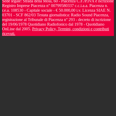
Sede legale: Strada della Mola, 60 - Piacenza C.F./P.IVA e iscrizione
Registro Imprese Piacenza n° 00799580337 c.c.i.a.a. Piacenza n.
r.e.a. 108530 - Capitale sociale - € 50.000,00 i.v. Licenza SIAE N.
03701 - SCF 862/03 Testata giornalistica: Radio Sound Piacenza,
registrazione al Tribunale di Piacenza n° 293 - decreto di iscrizione
del 19/06/1978 Quotidiano Radiofonico dal 1978 - Quotidiano
OnLine dal 2005.
Privacy Policy, Termini, condizioni e contributi
ricevuti.