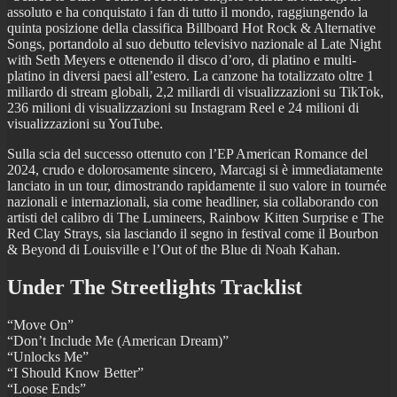
assoluto e ha conquistato i fan di tutto il mondo, raggiungendo la
quinta posizione della classifica Billboard Hot Rock & Alternative
Songs, portandolo al suo debutto televisivo nazionale al Late Night
with Seth Meyers e ottenendo il disco d’oro, di platino e multi-
platino in diversi paesi all’estero. La canzone ha totalizzato oltre 1
miliardo di stream globali, 2,2 miliardi di visualizzazioni su TikTok,
236 milioni di visualizzazioni su Instagram Reel e 24 milioni di
visualizzazioni su YouTube.
Sulla scia del successo ottenuto con l’EP American Romance del
2024, crudo e dolorosamente sincero, Marcagi si è immediatamente
lanciato in un tour, dimostrando rapidamente il suo valore in tournée
nazionali e internazionali, sia come headliner, sia collaborando con
artisti del calibro di The Lumineers, Rainbow Kitten Surprise e The
Red Clay Strays, sia lasciando il segno in festival come il Bourbon
& Beyond di Louisville e l’Out of the Blue di Noah Kahan.
Under The Streetlights Tracklist
“Move On”
“Don’t Include Me (American Dream)”
“Unlocks Me”
“I Should Know Better”
“Loose Ends”