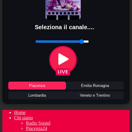
Seleziona il canale....
Piacenza
Emilia Romagna
Lombardia
Veneto e Trentino
Home
Chi siamo
Radio Sound
Piacenza24