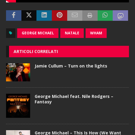
GEORGE MICHAEL
NATALE
WHAM
ARTICOLI CORRELATI
Jamie Cullum – Turn on the lights
George Michael feat. Nile Rodgers –
Fantasy
George Michael – This Is How (We Want