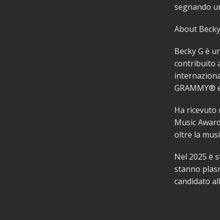
segnando un 
About Becky
Becky G è un
contribuito 
internazional
GRAMMY® e ag
Ha ricevuto 
Music Awards
oltre la mus
Nel 2025 è s
stanno plasm
candidato all