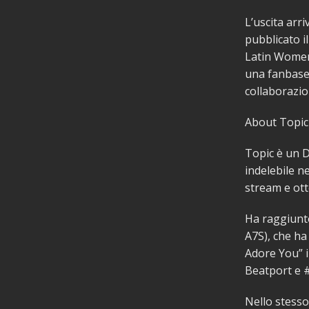
L’uscita arr
pubblicato i
Latin Women
una fanbase 
collaborazio
About Topic
Topic è un D
indelebile n
stream e ott
Ha raggiunto
A7S), che ha
Adore You” 
Beatport e 
Nello stesso