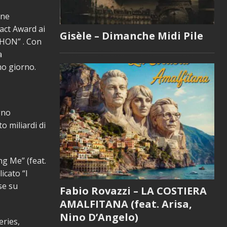
ene
act Award ai
Gisèle – Dimanche Midi Pile
THON” . Con
a
mo giorno.
gno
o miliardi di
ng Me” (feat.
icato “I
se su
Fabio Rovazzi – LA COSTIERA
AMALFITANA (feat. Arisa,
Nino D’Angelo)
eries,