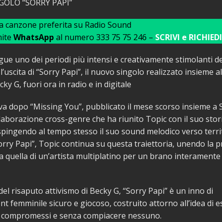
OLO “SORRY PAPI”
ua canzone preferita su Radio Sound
mite
WhatsApp
al numero 333 75 75 246 –
SCRIVI e RICHIEDI
ue uno dei periodi più intensi e creativamente stimolanti de
l’uscita di “Sorry Papi”, il nuovo singolo realizzato insieme a
y G, fuori ora in radio e in digitale
iva dopo “Missing You”, pubblicato il mese scorso insieme a
laborazione cross-genre che ha riunito Topic con il suo stor
spingendo al tempo stesso il suo sound melodico verso territ
orry Papi”, Topic continua su questa traiettoria, unendo la p
 quella di un’artista multiplatino per un brano interamente
el risaputo attivismo di Becky G, “Sorry Papi” è un inno di
femminile sicuro e giocoso, costruito attorno all’idea di e
a compromessi e senza compiacere nessuno.