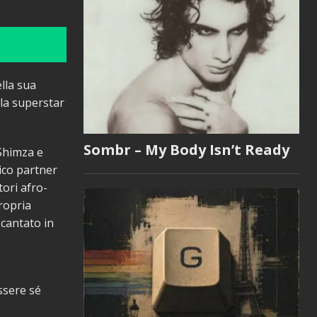
lla sua
lla superstar
Sombr – My Body Isn’t Ready
 Shimza e
ico partner
ori afro-
ropria
 cantato in
ssere sé