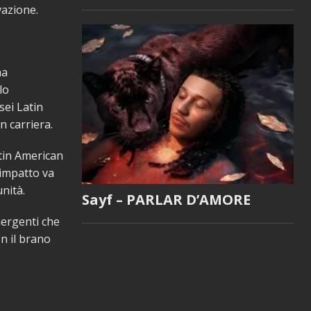
vazione.
ha
lo
sei Latin
 carriera.
tin American
 impatto va
nità.
Sayf – PARLAR D’AMORE
mergenti che
n il brano