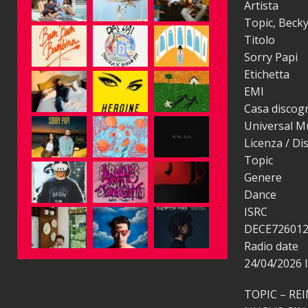
Artista
Topic, Beck
Titolo
Sorry Papi
Etichetta
EMI
Casa discogr
Universal Musi
Licenza / Di
Topic
Genere
Dance
ISRC
DECE72601
Radio date
24/04/2026
TOPIC – RE