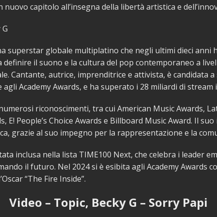
nuovo capitolo all’insegna della libertà artistica e dell’inno
 G
a superstar globale multiplatino che negli ultimi dieci anni 
a definire il suono e la cultura del pop contemporaneo a livel
e. Cantante, autrice, imprenditrice e attivista, è candidata a 
li Academy Awards, e ha superato i 28 miliardi di stream in
numerosi riconoscimenti, tra cui American Music Awards, La
, E! People’s Choice Awards e Billboard Music Award. Il suo
ica, grazie al suo impegno per la rappresentazione e la comu
tata inclusa nella lista TIME100 Next, che celebra i leader e
ando il futuro. Nel 2024 si è esibita agli Academy Awards co
’Oscar “The Fire Inside”.
Video – Topic, Becky G – Sorry Papi