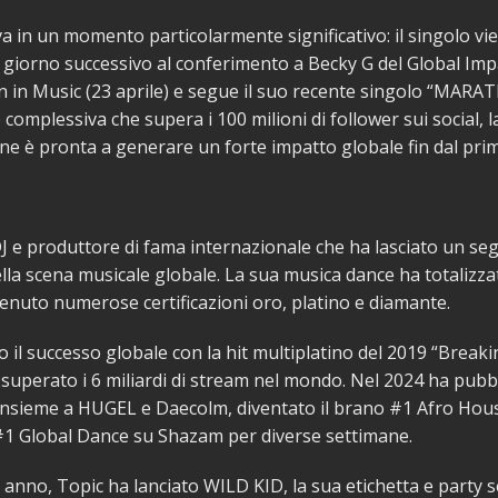
iva in un momento particolarmente significativo: il singolo vi
l giorno successivo al conferimento a Becky G del Global Imp
 in Music (23 aprile) e segue il suo recente singolo “MARA
complessiva che supera i 100 milioni di follower sui social, l
ne è pronta a generare un forte impatto globale fin dal pri
J e produttore di fama internazionale che ha lasciato un se
ella scena musicale globale. La sua musica dance ha totalizzat
enuto numerose certificazioni oro, platino e diamante.
 il successo globale con la hit multiplatino del 2019 “Breaki
 superato i 6 miliardi di stream nel mondo. Nel 2024 ha pubbl
insieme a HUGEL e Daecolm, diventato il brano #1 Afro Hou
#1 Global Dance su Shazam per diverse settimane.
 anno, Topic ha lanciato WILD KID, la sua etichetta e party s