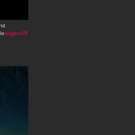
nd.
 la
pagina FB