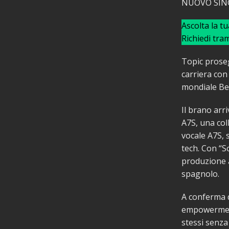
NUOVO SING
Ascolta la t
Richiedi tra
Topic proseg
carriera con 
mondiale Beck
Il brano arr
A7S, una col
vocale A7S, 
tech. Con “S
produzione a
spagnolo.
A conferma d
empowerment 
stessi senz