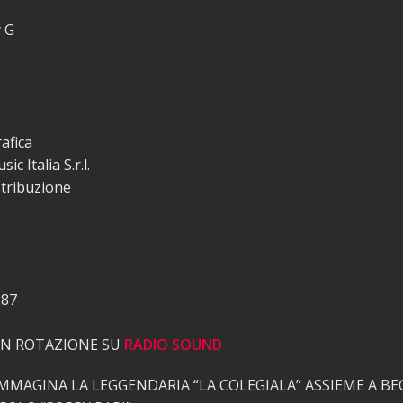
y G
afica
c Italia S.r.l.
stribuzione
287
 IN ROTAZIONE SU
RADIO SOUND
IMMAGINA LA LEGGENDARIA “LA COLEGIALA” ASSIEME A BE