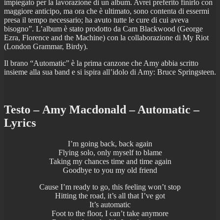
impiegato per la lavorazione di un album. Avrei preferito finirlo con
maggiore anticipo, ma ora che è ultimato, sono contenta di essermi
presa il tempo necessario; ha avuto tutte le cure di cui aveva
bisogno”. L’album è stato prodotto da Cam Blackwood (George
Ezra, Florence and the Machine) con la collaborazione di My Riot
(London Grammar, Birdy).
Il brano “Automatic” è la prima canzone che Amy abbia scritto
insieme alla sua band e si ispira all’idolo di Amy: Bruce Springsteen.
Testo – Amy Macdonald – Automatic –
Lyrics
I’m going back, back again
Flying solo, only myself to blame
Taking my chances time and time again
Goodbye to you my old friend
Cause I’m ready to go, this feeling won’t stop
Hitting the road, it’s all that I’ve got
It’s automatic
Foot to the floor, I can’t take anymore