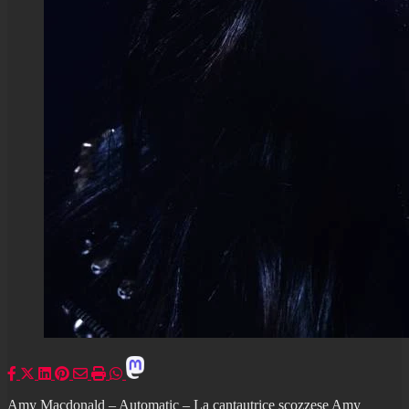
Amy Macdonald – Automatic – La cantautrice scozzese Amy