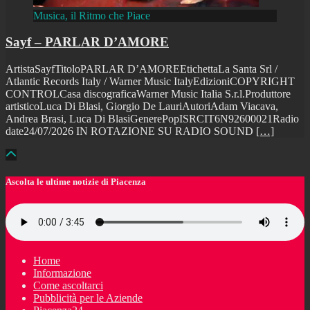
Musica, il Ritmo che Piace
Sayf – PARLAR D’AMORE
ArtistaSayfTitoloPARLAR D’AMOREEtichettaLa Santa Srl /
Atlantic Records Italy / Warner Music ItalyEdizioniCOPYRIGHT
CONTROLCasa discograficaWarner Music Italia S.r.l.Produttore
artisticoLuca Di Blasi, Giorgio De LauriAutoriAdam Viacava,
Andrea Brasi, Luca Di BlasiGenerePopISRCIT6N92600021Radio
date24/07/2026 IN ROTAZIONE SU RADIO SOUND
[…]
Ascolta le ultime notizie di Piacenza
Home
Informazione
Come ascoltarci
Pubblicità per le Aziende