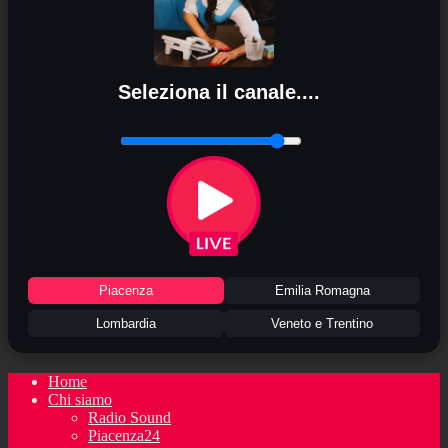
Seleziona il canale....
Piacenza
Emilia Romagna
Lombardia
Veneto e Trentino
Home
Chi siamo
Radio Sound
Piacenza24