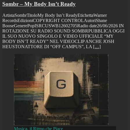
Sombr – My Body Isn’t Ready
ArtistaSombrTitoloMy Body Isn’t ReadyEtichettaWarner
RecordsEdizioniCOPYRIGHT CONTROLAutoriShane
BooseGenerePopISRCUSWB12602705Radio date26/06/2026 IN
ROTAZIONE SU RADIO SOUND SOMBRPUBBLICA OGGI
IL SUO NUOVO SINGOLO E VIDEO UFFICIALE “MY
BODY ISN’T READY” NEL VIDEOCLIP ANCHE JOSH
HEUSTONATTORE DI “OFF CAMPUS”, LA
[…]
Musica, il Ritmo che Piace