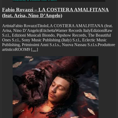
Fabio Rovazzi – LA COSTIERA AMALFITANA
(feat. Arisa, Nino D’Angelo)
ArtistaFabio RovazziTitoloLA COSTIERA AMALFITANA (feat.
Arisa, Nino D’Angelo)EtichettaWarner Records ItalyEdizioniRaw
S.r.l., Edizioni Musicali Biondo, Pipshow Records, The Beautiful
Ones S.r.l., Sony Music Publishing (Italy) S.r.l., Eclectic Music
Publishing, Primissimi Anni S.r.l.s., Nuova Nassau S.r.l.s.Produttore
artisticoROOM9
[…]