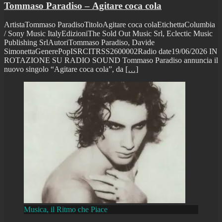
Tommaso Paradiso – Agitare coca cola
ArtistaTommaso ParadisoTitoloAgitare coca colaEtichettaColumbia
/ Sony Music ItalyEdizioniThe Sold Out Music Srl, Eclectic Music
Publishing SrlAutoriTommaso Paradiso, Davide
SimonettaGenerePopISRCITRSS2600002Radio date19/06/2026 IN
ROTAZIONE SU RADIO SOUND Tommaso Paradiso annuncia il
nuovo singolo “Agitare coca cola”, da
[…]
Musica, il Ritmo che Piace