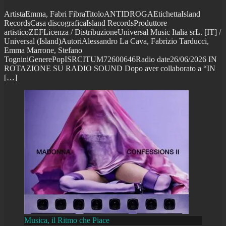
ArtistaEmma, Fabri FibraTitoloANTIDROGAEtichettaIsland
RecordsCasa discograficaIsland RecordsProduttore
artisticoZEFLicenza / DistribuzioneUniversal Music Italia srL. [IT] /
Universal (Island)AutoriAlessandro La Cava, Fabrizio Tarducci,
Emma Marrone, Stefano
TogniniGenerePopISRCITUM72600646Radio date26/06/2026 IN
ROTAZIONE SU RADIO SOUND Dopo aver collaborato a “IN
[…]
Musica, il Ritmo che Piace