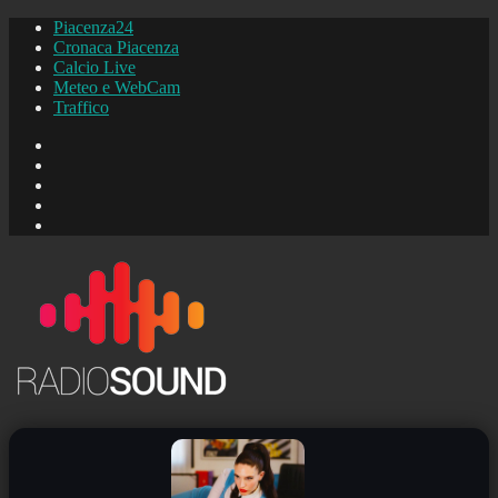
Piacenza24
Cronaca Piacenza
Calcio Live
Meteo e WebCam
Traffico
FB
Instagram
YouTube
FB
Piacenza24