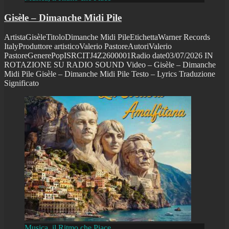
Gisèle – Dimanche Midi Pile
ArtistaGisèleTitoloDimanche Midi PileEtichettaWarner Records
ItalyProduttore artisticoValerio PastoreAutoriValerio
PastoreGenerePopISRCITJ4Z2600001Radio date03/07/2026 IN
ROTAZIONE SU RADIO SOUND Video – Gisèle – Dimanche
Midi Pile Gisèle – Dimanche Midi Pile Testo – Lyrics Traduzione
Significato
Musica, il Ritmo che Piace