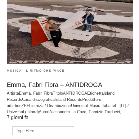
MUSICA, IL RITMO CHE PIACE
Emma, Fabri Fibra – ANTIDROGA
ArtistaEmma, Fabri FibraTitoloANTIDROGAEtichettaIsland
RecordsCasa discograficaIsland RecordsProduttore
artisticoZEFLicenza / DistribuzioneUniversal Music Italia srL. [IT] /
Universal (Island)AutoriAlessandro La Cava, Fabrizio Tarducci,…
7 giorni fa
Search
for: