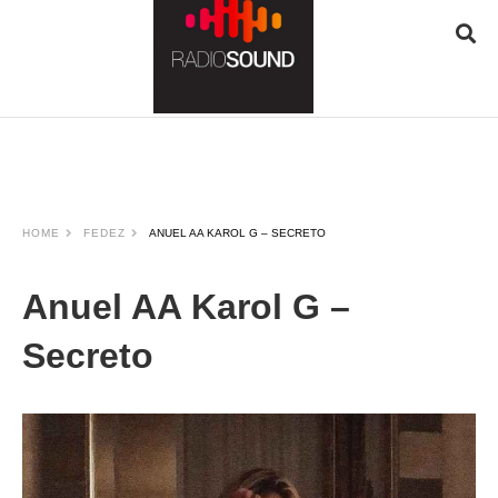
JQUERY
RADIO
PLAYER
and
WORDPRESS
RADIO
PLUGIN
HOME
FEDEZ
ANUEL AA KAROL G – SECRETO
powered
by
WordPress
Anuel AA Karol G –
Webdesign
Dexheim
Secreto
and
FULL
SERVICE
ONLINE
AGENTUR
MAINZ