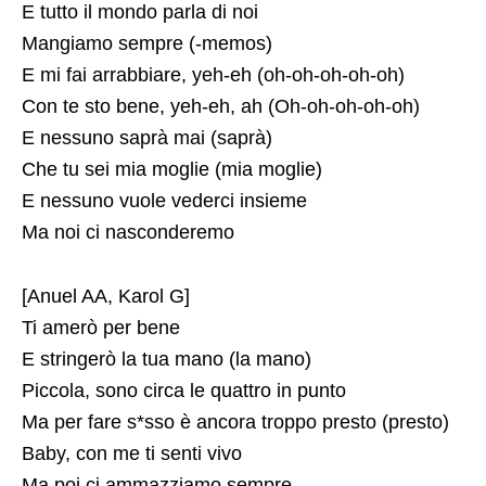
E tutto il mondo parla di noi
Mangiamo sempre (-memos)
E mi fai arrabbiare, yeh-eh (oh-oh-oh-oh-oh)
Con te sto bene, yeh-eh, ah (Oh-oh-oh-oh-oh)
E nessuno saprà mai (saprà)
Che tu sei mia moglie (mia moglie)
E nessuno vuole vederci insieme
Ma noi ci nasconderemo
[Anuel AA, Karol G]
Ti amerò per bene
E stringerò la tua mano (la mano)
Piccola, sono circa le quattro in punto
Ma per fare s*sso è ancora troppo presto (presto)
Baby, con me ti senti vivo
Ma poi ci ammazziamo sempre