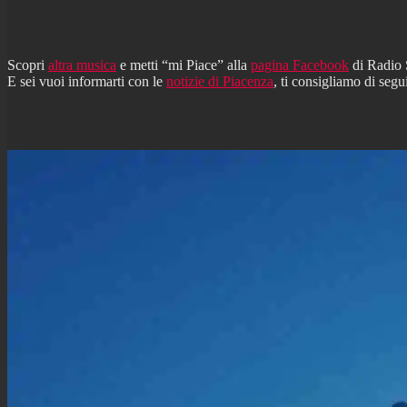
Scopri
altra musica
e metti “mi Piace” alla
pagina Facebook
di Radio
E sei vuoi informarti con le
notizie di Piacenza
, ti consigliamo di segu