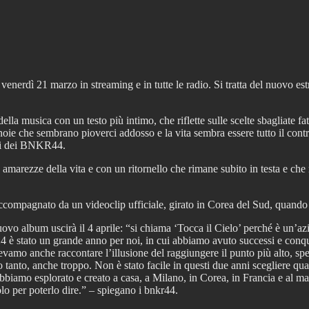
dì 21 marzo in streaming e in tutte le radio. Si tratta del nuovo estratt
la musica con un testo più intimo, che riflette sulle scelte sbagliate fa
aranoie che sembrano pioverci addosso e la vita sembra essere tutto il co
ri dei BNKR44.
amarezze della vita e con un ritornello che rimane subito in testa e c
pagnato da un videoclip ufficiale, girato in Corea del Sud, quando il 
album uscirà il 4 aprile: “si chiama ‘Tocca il Cielo’ perché è un’azion
l 2024 è stato un grande anno per noi, in cui abbiamo avuto successi e co
olevamo anche raccontare l’illusione del raggiungere il punto più alto, sp
 tanto, anche troppo. Non è stato facile in questi due anni scegliere qual
Abbiamo esplorato e creato a casa, a Milano, in Corea, in Francia e al ma
lo per poterlo dire.” – spiegano i bnkr44.