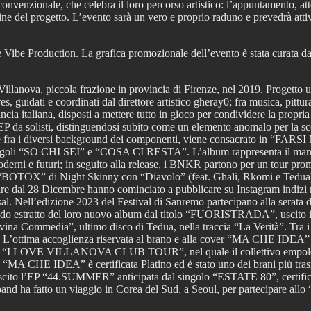
convenzionale, che celebra il loro percorso artistico: l’appuntamento, att
ne del progetto. L’evento sarà un vero e proprio raduno e prevedrà attivi
Vibe Production. La grafica promozionale dell’evento è stata curata da
llanova, piccola frazione in provincia di Firenze, nel 2019. Progetto un
 guidati e coordinati dal direttore artistico gheray0; fra musica, pittura,
incia italiana, disposti a mettere tutto in gioco per condividere la pr
P da solisti, distinguendosi subito come un elemento anomalo per la scen
sione fra i diversi background dei componenti, viene consacrato in “FA
ai singoli “SO CHI SEI” e “COSA CI RESTA”. L’album rappresenta il mani
oderni e futuri; in seguito alla release, i BNKR partono per un tour prom
 in “BOTOX” di Night Skinny con “Diavolo” (feat. Ghali, Rkomi e Tedua
rtire dal 28 Dicembre hanno cominciato a pubblicare su Instagram in
l. Nell’edizione 2023 del Festival di Sanremo partecipano alla serata 
 estratto del loro nuovo album dal titolo “FUORISTRADA”, uscito il 
Commedia”, ultimo disco di Tedua, nella traccia “La Verità”. Tra i vin
ttima accoglienza riservata al brano e alla cover “MA CHE IDEA” c
rtito “I LOVE VILLANOVA CLUB TOUR”, nel quale il collettivo empolese si
A CHE IDEA” è certificata Platino ed è stato uno dei brani più trasm
uscito l’EP “44.SUMMER” anticipata dal singolo “ESTATE 80”, certifica
and ha fatto un viaggio in Corea del Sud, a Seoul, per partecipare allo 