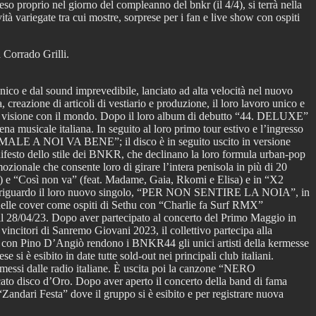
eso proprio nel giorno del compleanno del bnkr (il 4/4), si terrà nella
tà variegate tra cui mostre, sorprese per i fan e live show con ospiti
 Corrado Grilli.
ico e dal sound imprevedibile, lanciato ad alta velocità nel nuovo
 creazione di articoli di vestiario e produzione, il loro lavoro unico e
opria visione con il mondo. Dopo il loro album di debutto “44. DELUXE”
a musicale italiana. In seguito al loro primo tour estivo e l’ingresso
RSI MALE A NOI VA BENE”; il disco è in seguito uscito in versione
festo dello stile dei BNKR, che declinano la loro formula urban-pop
ozionale che consente loro di girare l’intera penisola in più di 20
) e “Così non va” (feat. Madame, Gaia, Rkomi e Elisa) e in “X2
dizi riguardo il loro nuovo singolo, “PER NON SENTIRE LA NOIA”, in
delle cover come ospiti di Sethu con “Charlie fa Surf RMX”
28/04/23. Dopo aver partecipato al concerto del Primo Maggio in
citori di Sanremo Giovani 2023, il collettivo partecipa alla
on Pino D’Angiò rendono i BNKR44 gli unici artisti della kermesse
 è esibito in date tutte sold-out nei principali club italiani.
essi dalle radio italiane. È uscita poi la canzone “NERO
to disco d’Oro. Dopo aver aperto il concerto della band di fama
“Zandari Festa” dove il gruppo si è esibito e per registrare nuova