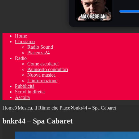
Home
Chi siamo
Radio Sound
Piacenza24
Radio
Come ascoltarci
Palinsesto conduttori
Nuova musica
L’informazione
Pubblicità
Scrivi in diretta
Ascolta
Home
Musica, il Ritmo che Piace
bnkr44 – Spa Cabaret
bnkr44 – Spa Cabaret