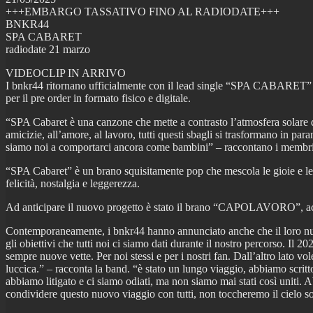
+++EMBARGO TASSATIVO FINO AL RADIODATE+++
BNKR44
SPA CABARET
radiodate 21 marzo
VIDEOCLIP IN ARRIVO
I bnkr44 ritornano ufficialmente con il lead single “SPA CABARET” vener
per il pre order in formato fisico e digitale.
“SPA Cabaret è una canzone che mette a contrasto l’atmosfera solare del
amicizie, all’amore, al lavoro, tutti questi sbagli si trasformano in p
siamo noi a comportarci ancora come bambini” – raccontano i memb
“SPA Cabaret” è un brano squisitamente pop che mescola le gioie e le 
felicità, nostalgia e leggerezza.
Ad anticipare il nuovo progetto è stato il brano “CAPOLAVORO”, accom
Contemporaneamente, i bnkr44 hanno annunciato anche che il loro nuovo 
gli obiettivi che tutti noi ci siamo dati durante il nostro percorso. I
sempre nuove vette. Per noi stessi e per i nostri fan. Dall’altro lato v
luccica.” – racconta la band. “è stato un lungo viaggio, abbiamo scritto
abbiamo litigato e ci siamo odiati, ma non siamo mai stati così uniti. 
condividere questo nuovo viaggio con tutti, non toccheremo il cielo so