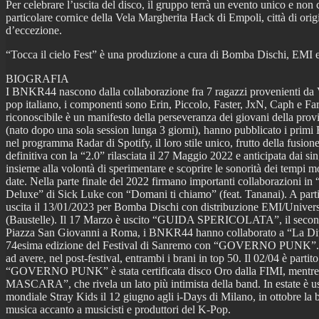
Per celebrare l’uscita del disco, il gruppo terrà un evento unico e non 
particolare cornice della Vela Margherita Hack di Empoli, città di origi
d’eccezione.
“Tocca il cielo Fest” è una produzione a cura di Bomba Dischi, EMI e 
BIOGRAFIA
I BNKR44 nascono dalla collaborazione fra 7 ragazzi provenienti da Vi
pop italiano, i componenti sono Erin, Piccolo, Faster, JxN, Caph e Fares,
riconoscibile è un manifesto della perseveranza dei giovani della prov
(nato dopo una sola session lunga 3 giorni), hanno pubblicato i primi E
nel programma Radar di Spotify, il loro stile unico, frutto della fu
definitiva con la “2.0” rilasciata il 27 Maggio 2022 e anticipata d
insieme alla volontà di sperimentare e scoprire le sonorità dei tempi m
date. Nella parte finale del 2022 firmano importanti collaborazioni
Deluxe” di Sick Luke con “Domani ti chiamo” (feat. Tananai). A pa
uscita il 13/01/2023 per Bomba Dischi con distribuzione EMI/Universa
(Baustelle). Il 17 Marzo è uscito “GUIDA SPERICOLATA”, il secondo
Piazza San Giovanni a Roma, i BNKR44 hanno collaborato a “La Divina 
74esima edizione del Festival di Sanremo con “GOVERNO PUNK”. L’o
ad avere, nel post-festival, entrambi i brani in top 50. Il 02/04 è pa
“GOVERNO PUNK” è stata certificata disco Oro dalla FIMI, mentre “M
MASCARA”, che rivela un lato più intimista della band. In estate è 
mondiale Stray Kids il 12 giugno agli i-Days di Milano, in ottobre la b
musica accanto a musicisti e produttori del K-Pop.