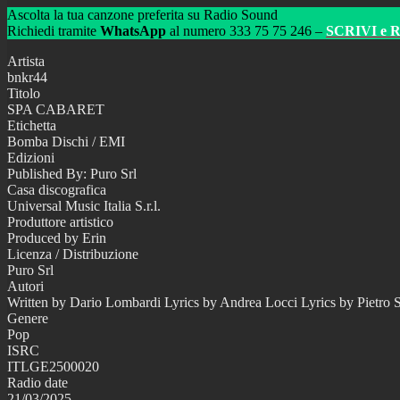
Ascolta la tua canzone preferita su Radio Sound
Richiedi tramite
WhatsApp
al numero 333 75 75 246 –
SCRIVI e 
Artista
bnkr44
Titolo
SPA CABARET
Etichetta
Bomba Dischi / EMI
Edizioni
Published By: Puro Srl
Casa discografica
Universal Music Italia S.r.l.
Produttore artistico
Produced by Erin
Licenza / Distribuzione
Puro Srl
Autori
Written by Dario Lombardi Lyrics by Andrea Locci Lyrics by Pietro S
Genere
Pop
ISRC
ITLGE2500020
Radio date
21/03/2025