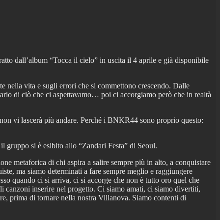
o dall’album “Tocca il cielo” in uscita il 4 aprile e già disponibile
tte nella vita e sugli errori che si commettono crescendo. Dalle
ntrario di ciò che ci aspettavamo… poi ci accorgiamo però che in realtà
he non vi lascerà più andare. Perché i BNKR44 sono proprio questo:
gruppo si è esibito allo “Zandari Festa” di Seoul.
e metaforica di chi aspira a salire sempre più in alto, a conquistare
nquiste, ma siamo determinati a fare sempre meglio e raggiungere
esso quando ci si arriva, ci si accorge che non è tutto oro quel che
i canzoni inserire nel progetto. Ci siamo amati, ci siamo divertiti,
re, prima di tornare nella nostra Villanova. Siamo contenti di