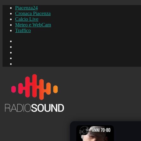
Piacenza24
Cronaca Piacenza
Calcio Live
Meteo e WebCam
Traffico
FB
Instagram
YouTube
FB
Piacenza24