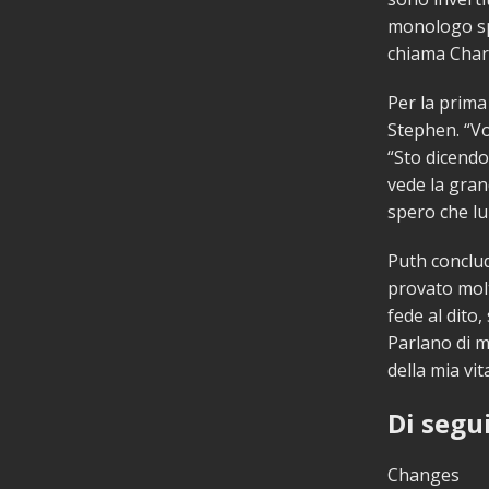
monologo spo
chiama Charl
Per la prima
Stephen. “Vo
“Sto dicendo 
vede la gran
spero che lu
Puth conclud
provato molt
fede al dito
Parlano di m
della mia vi
Di segu
Changes