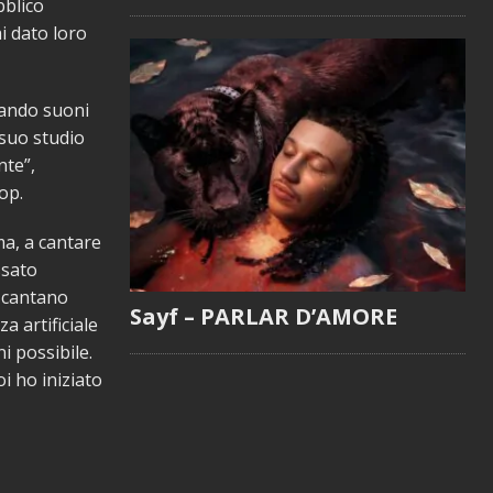
bblico
i dato loro
ciando suoni
suo studio
nte”,
op.
a, a cantare
ssato
n cantano
Sayf – PARLAR D’AMORE
za artificiale
i possibile.
i ho iniziato