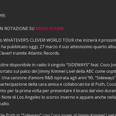
995
 IN ROTAZIONE SU
RADIO SOUND
uo WHATEVER’S CLEVER! WORLD TOUR che inizierà il prossi
 ha pubblicato oggi, 27 marzo il suo attesissimo quarto alb
lever! tramite Atlantic Records.
oltre disponibile in radio il singolo “SIDEWAYS” feat. Coco Jo
 portato sul palco del Jimmy Kimmel Live! della ABC come ospi
 Una canzone d’amore R&B ispirata agli anni ’90, “Sideways”
artecipazione della cara amica e collaboratrice di Puth, Coco
nto per la prima volta per presentare il brano dal vivo duran
 Note di Los Angeles lo scorso inverno e appare anche nell
tudio.
ie Puth in “Sideways” con Coco Jones al Jimmy Kimmel Live! 