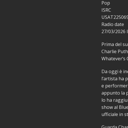
Pop
ISRC
USAT22506
Radio date
27/03/2026
Prima del s
Charlie Puth
Whatever’s C
Da oggi è in
l’artista ha
e performer.
appunto la p
lo ha raggiu
show al Blue
ufficiale in s
Guarda Charl