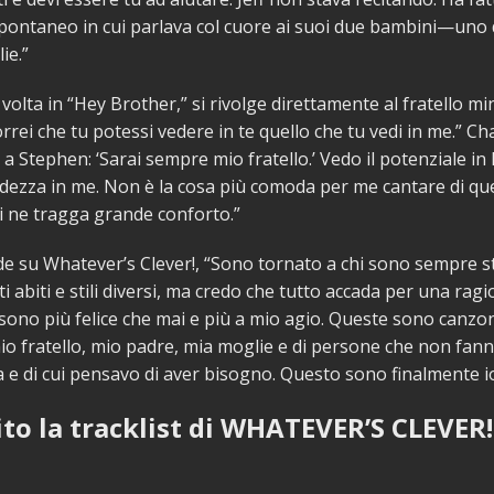
ntaneo in cui parlava col cuore ai suoi due bambini—uno de
ie.”
 volta in “Hey Brother,” si rivolge direttamente al fratello m
rrei che tu potessi vedere in te quello che tu vedi in me.” Cha
a Stephen: ‘Sarai sempre mio fratello.’ Vedo il potenziale in 
dezza in me. Non è la cosa più comoda per me cantare di qu
i ne tragga grande conforto.”
e su Whatever’s Clever!, “Sono tornato a chi sono sempre s
i abiti e stili diversi, ma credo che tutto accada per una rag
, sono più felice che mai e più a mio agio. Queste sono canzon
io fratello, mio padre, mia moglie e di persone che non fan
ta e di cui pensavo di aver bisogno. Questo sono finalmente io
ito la tracklist di WHATEVER’S CLEVER!