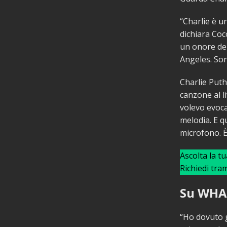
“Charlie è un
dichiara Coco
un onore deb
Angeles. Son
Charlie Puth
canzone al l
volevo evoca
melodia. E q
microfono. È 
Ascolta la t
Richiedi tra
Su WHAT
“Ho dovuto g