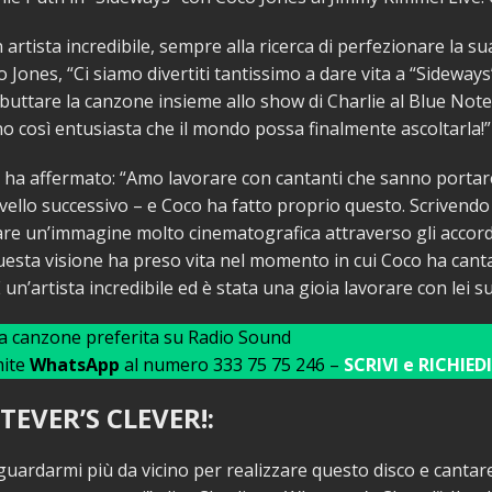
 artista incredibile, sempre alla ricerca di perfezionare la su
 Jones, “Ci siamo divertiti tantissimo a dare vita a “Sideways
uttare la canzone insieme allo show di Charlie al Blue Note
o così entusiasta che il mondo possa finalmente ascoltarla!”
 ha affermato: “Amo lavorare con cantanti che sanno porta
ivello successivo – e Coco ha fatto proprio questo. Scrivendo
re un’immagine molto cinematografica attraverso gli accordi
uesta visione ha preso vita nel momento in cui Coco ha canta
un’artista incredibile ed è stata una gioia lavorare con lei s
ua canzone preferita su Radio Sound
mite
WhatsApp
al numero 333 75 75 246 –
SCRIVI e RICHIEDI
EVER’S CLEVER!:
uardarmi più da vicino per realizzare questo disco e cantare