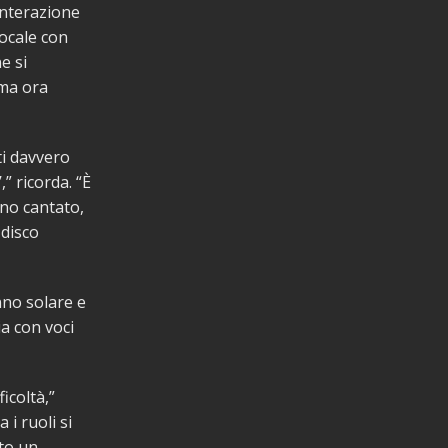
interazione
vocale con
e si
 ma ora
ti davvero
” ricorda. “È
nno cantato,
 disco
nno solare e
a con voci
icoltà,”
i ruoli si
tto un