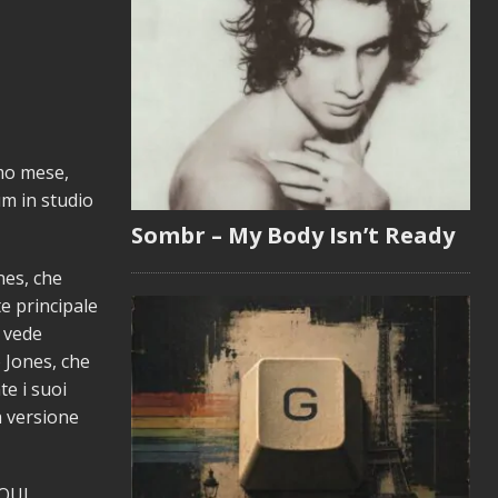
mo mese,
um in studio
Sombr – My Body Isn’t Ready
nes, che
te principale
 vede
 Jones, che
te i suoi
a versione
QUI.