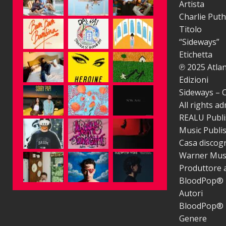
Artista
Charlie Puth
Titolo
“Sideways”
Etichetta
℗ 2025 Atla
Edizioni
Sideways – C
All rights a
REALU Publi
Music Publi
Casa discogr
Warner Music 
Produttore a
BloodPop® –
Autori
BloodPop® –
Genere