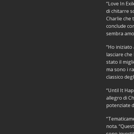
“Love In Exi
di chitarre s
Charlie che 
conclude con
sembra amore
“Ho iniziato
lasciare che
stato il mig
ma sono i ra
classico degl
“Until It Ha
allegro di C
potenziate da
“Tematicamen
nota. “Quest
sono invertit