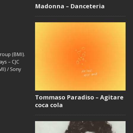
Madonna – Danceteria
Group (BMI).
ays – CJC
I) / Sony
Tommaso Paradiso – Agitare
coca cola