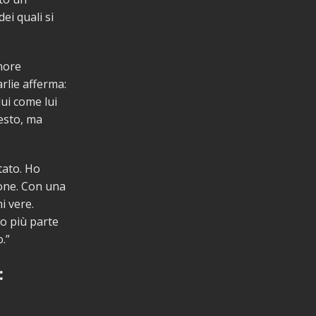
i quali si
inore
rlie afferma:
lui come lui
esto, ma
tato. Ho
ione. Con una
i vere.
no più parte
.”
: