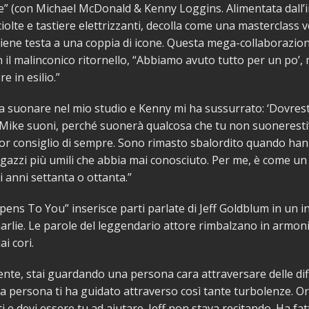
le” (con Michael McDonald & Kenny Loggins. Alimentata dall’
ciolte e tastiere elettrizzanti, decolla come una masterclass 
tiene testa a una coppia di icone. Questa mega-collaborazion
 il malinconico ritornello, “Abbiamo avuto tutto per un po’,
 in esilio.”
 a suonare nel mio studio e Kenny mi ha sussurrato: ‘Dovres
 Mike suoni, perché suonerà qualcosa che tu non suoneresti’,
lior consiglio di sempre. Sono rimasto sbalordito quando ha
gazzi più umili che abbia mai conosciuto. Per me, è come un
i anni settanta o ottanta.”
ppens To You” inserisce parti parlate di Jeff Goldblum in un i
harlie. Le parole del leggendario attore rimbalzano in armoni
i cori.
te, stai guardando una persona cara attraversare delle diff
a persona ti ha guidato attraverso così tante turbolenze. Ora 
i e devi essere tu ad aiutare. Jeff non stava recitando. Ha fa