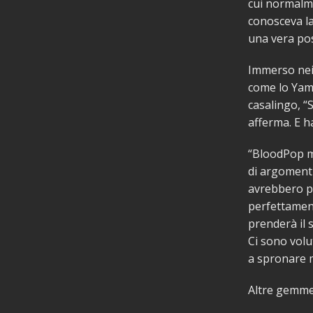
cui normalme
conosceva l
una vera pos
Immerso nei c
come lo Yam
casalingo, “
afferma. E h
“BloodPop mi
di argomenti
avrebbero po
perfettamente
prenderà il 
Ci sono volu
a spronare 
Altre gemme 