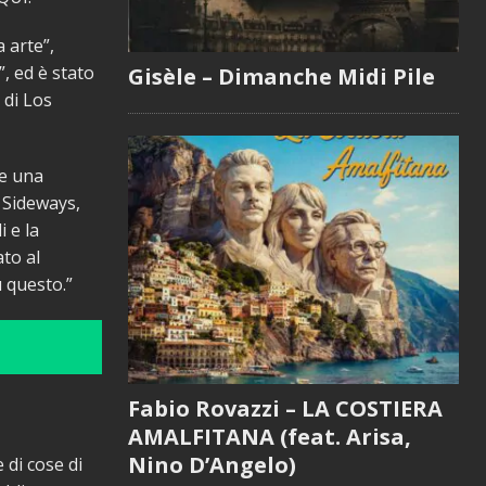
a arte”,
”, ed è stato
Gisèle – Dimanche Midi Pile
 di Los
re una
 Sideways,
 e la
to al
u questo.”
Fabio Rovazzi – LA COSTIERA
AMALFITANA (feat. Arisa,
Nino D’Angelo)
 di cose di