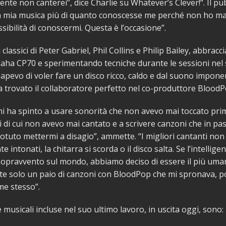
nte non canterei”, dice Charlie su Whatever’s Clever!“. Il pu
a mia musica più di quanto conoscesse me perché non ho ma
sibilità di conoscermi. Questa è l’occasione”.
lassici di Peter Gabriel, Phil Collins e Philip Bailey, abbrac
aha CP70 e sperimentando tecniche durante le sessioni nel 
Sapevo di voler fare un disco ricco, caldo e dal suono impone
a trovato il collaboratore perfetto nel co-produttore BloodP
 ha spinto a usare sonorità che non avevo mai toccato prim
 di cui non avevo mai cantato e a scrivere canzoni che in pa
tuto mettermi a disagio”, ammette. “I migliori cantanti no
 intonati, la chitarra si scorda o il disco salta. Se l’intelligen
sopravvento sul mondo, abbiamo deciso di essere il più uman
te solo un paio di canzoni con BloodPop che mi spronava, po
me stesso”.
musicali incluse nel suo ultimo lavoro, in uscita oggi, sono: