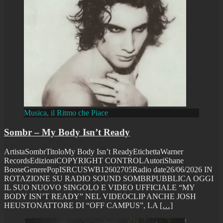
Musica, il Ritmo che Piace
Sombr – My Body Isn’t Ready
ArtistaSombrTitoloMy Body Isn’t ReadyEtichettaWarner
RecordsEdizioniCOPYRIGHT CONTROLAutoriShane
BooseGenerePopISRCUSWB12602705Radio date26/06/2026 IN
ROTAZIONE SU RADIO SOUND SOMBRPUBBLICA OGGI
IL SUO NUOVO SINGOLO E VIDEO UFFICIALE “MY
BODY ISN’T READY” NEL VIDEOCLIP ANCHE JOSH
HEUSTONATTORE DI “OFF CAMPUS”, LA
[…]