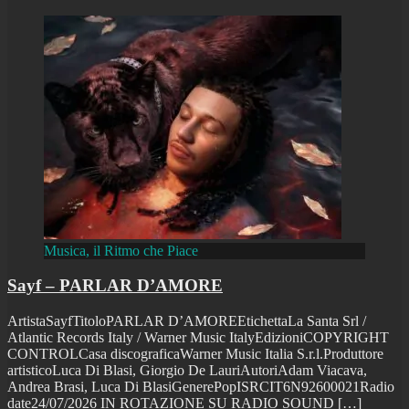
Musica, il Ritmo che Piace
Sayf – PARLAR D’AMORE
ArtistaSayfTitoloPARLAR D’AMOREEtichettaLa Santa Srl /
Atlantic Records Italy / Warner Music ItalyEdizioniCOPYRIGHT
CONTROLCasa discograficaWarner Music Italia S.r.l.Produttore
artisticoLuca Di Blasi, Giorgio De LauriAutoriAdam Viacava,
Andrea Brasi, Luca Di BlasiGenerePopISRCIT6N92600021Radio
date24/07/2026 IN ROTAZIONE SU RADIO SOUND
[…]