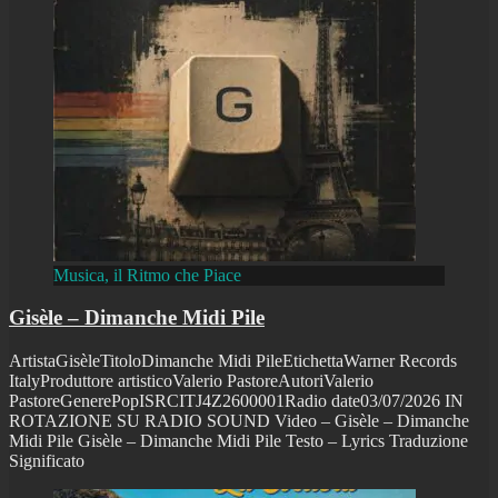
Musica, il Ritmo che Piace
Gisèle – Dimanche Midi Pile
ArtistaGisèleTitoloDimanche Midi PileEtichettaWarner Records
ItalyProduttore artisticoValerio PastoreAutoriValerio
PastoreGenerePopISRCITJ4Z2600001Radio date03/07/2026 IN
ROTAZIONE SU RADIO SOUND Video – Gisèle – Dimanche
Midi Pile Gisèle – Dimanche Midi Pile Testo – Lyrics Traduzione
Significato