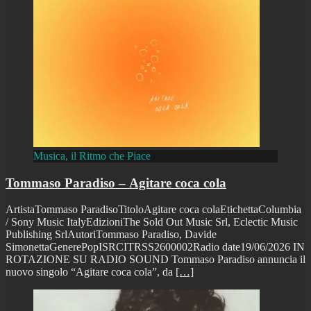
Musica, il Ritmo che Piace
Tommaso Paradiso – Agitare coca cola
ArtistaTommaso ParadisoTitoloAgitare coca colaEtichettaColumbia
/ Sony Music ItalyEdizioniThe Sold Out Music Srl, Eclectic Music
Publishing SrlAutoriTommaso Paradiso, Davide
SimonettaGenerePopISRCITRSS2600002Radio date19/06/2026 IN
ROTAZIONE SU RADIO SOUND Tommaso Paradiso annuncia il
nuovo singolo “Agitare coca cola”, da
[…]