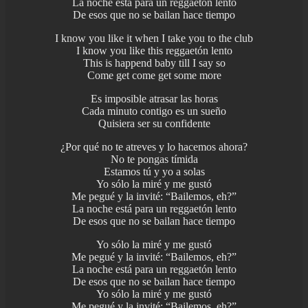
La noche está para un reggaetón lento
De esos que no se bailan hace tiempo
I know you like it when I take you to the club
I know you like this reggaetón lento
This is happend baby till I say so
Come get come get some more
Es imposible atrasar las horas
Cada minuto contigo es un sueño
Quisiera ser su confidente
¿Por qué no te atreves y lo hacemos ahora?
No te pongas tímida
Estamos tú y yo a solas
Yo sólo la miré y me gustó
Me pegué y la invité: “Bailemos, eh?”
La noche está para un reggaetón lento
De esos que no se bailan hace tiempo
Yo sólo la miré y me gustó
Me pegué y la invité: “Bailemos, eh?”
La noche está para un reggaetón lento
De esos que no se bailan hace tiempo
Yo sólo la miré y me gustó
Me pegué y la invité: “Bailemos, eh?”