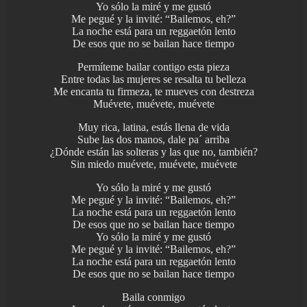
Yo sólo la miré y me gustó
Me pegué y la invité: “Bailemos, eh?”
La noche está para un reggaetón lento
De esos que no se bailan hace tiempo
Permíteme bailar contigo esta pieza
Entre todas las mujeres se resalta tu belleza
Me encanta tu firmeza, te mueves con destreza
Muévete, muévete, muévete
Muy rica, latina, estás llena de vida
Sube las dos manos, dale pa´ arriba
¿Dónde están las solteras y las que no, también?
Sin miedo muévete, muévete, muévete
Yo sólo la miré y me gustó
Me pegué y la invité: “Bailemos, eh?”
La noche está para un reggaetón lento
De esos que no se bailan hace tiempo
Yo sólo la miré y me gustó
Me pegué y la invité: “Bailemos, eh?”
La noche está para un reggaetón lento
De esos que no se bailan hace tiempo
Baila conmigo