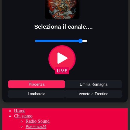
Seleziona il canale....
Piacenza
Emilia Romagna
Lombardia
Veneto e Trentino
Home
Chi siamo
Radio Sound
Piacenza24