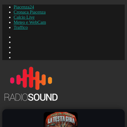
Piacenza24
Cronaca Piacenza
Calcio Live
Meteo e WebCam
Traffico
FB
Instagram
YouTube
FB
Piacenza24