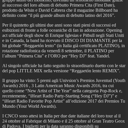
al successo del loro album di debutto Primera Cita (First Date),
prodotto da Wisin e David Cabrera che il magazine Billboard ha
definito come “il più grande album di debutto latino del 2016”.
Per il quintetto gli ultimi due anni sono stati pieni di successi ed
esibizioni di fronte a folle oceaniche di fan in adorazione. Opening
act ufficiale degli show di Enrique Iglesias e Pitbull negli Stati Uniti
e in Canada, la band ha ricevuto il DISCO DI DIAMANTE per la
hit globale “Reggaetón lento” (in Italia già certificato PLATINO), in
rotazione radiofonica da venerdì 8 settembre, il PLATINO per
l’album “Primera Cita” e l’ORO per “Hey DJ” feat. Yandel.
Al singolo ufficiale ha fatto seguito lo straordinario duetto con le star
del pop LITTLE MIX nella versione “Reggaetón lento REMIX”.
Il gruppo ha vinto: 5 premi agli Univsion’s Premios Juventud (Youth
Awards) 2016 , 3 Latin American Music Awards 2016, tra cui
quello come “New Artist of The Year” nella categoria Pop-Rock e,
recentemente, “iHeart Radio Party-Starting Song (“Hey DJ”)” e
“iHeart Radio Favorite Pop Artist” all’edizione 2017 dei Premios Tu
Mundo (Your World Awards).
I CNCO sono attesi in Italia per due date italiane del loro tour al il
24 ottobre al Fabrique di Milano e il 25 ottobre al Gran Teatro Geox
di Padova. I biglietti per la data saranno disponibili su