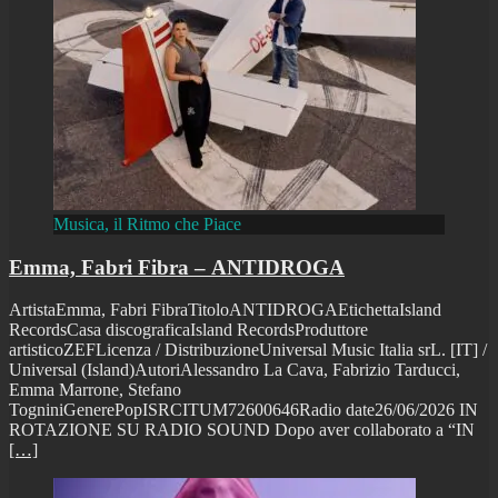
Musica, il Ritmo che Piace
Emma, Fabri Fibra – ANTIDROGA
ArtistaEmma, Fabri FibraTitoloANTIDROGAEtichettaIsland
RecordsCasa discograficaIsland RecordsProduttore
artisticoZEFLicenza / DistribuzioneUniversal Music Italia srL. [IT] /
Universal (Island)AutoriAlessandro La Cava, Fabrizio Tarducci,
Emma Marrone, Stefano
TogniniGenerePopISRCITUM72600646Radio date26/06/2026 IN
ROTAZIONE SU RADIO SOUND Dopo aver collaborato a “IN
[…]