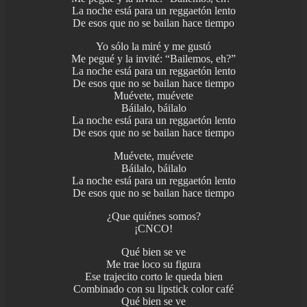
La noche está para un reggaetón lento
De esos que no se bailan hace tiempo
Yo sólo la miré y me gustó
Me pegué y la invité: “Bailemos, eh?”
La noche está para un reggaetón lento
De esos que no se bailan hace tiempo
Muévete, muévete
Báilalo, báilalo
La noche está para un reggaetón lento
De esos que no se bailan hace tiempo
Muévete, muévete
Báilalo, báilalo
La noche está para un reggaetón lento
De esos que no se bailan hace tiempo
¿Que quiénes somos?
¡CNCO!
Qué bien se ve
Me trae loco su figura
Ese trajecito corto le queda bien
Combinado con su lipstick color café
Qué bien se ve