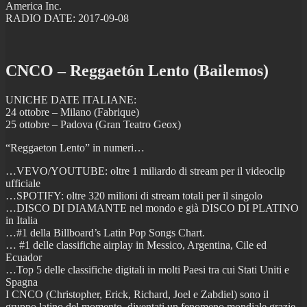
America Inc.
RADIO DATE: 2017-09-08
CNCO – Reggaetón Lento (Bailemos)
UNICHE DATE ITALIANE:
24 ottobre – Milano (Fabrique)
25 ottobre – Padova (Gran Teatro Geox)
“Reggaeton Lento” in numeri…
…VEVO/YOUTUBE: oltre 1 miliardo di stream per il videoclip
ufficiale
…SPOTIFY: oltre 320 milioni di stream totali per il singolo
…DISCO DI DIAMANTE nel mondo e già DISCO DI PLATINO
in Italia
…#1 della Billboard’s Latin Pop Songs Chart.
… #1 delle classifiche airplay in Messico, Argentina, Cile ed
Ecuador
…Top 5 delle classifiche digitali in molti Paesi tra cui Stati Uniti e
Spagna
I CNCO (Christopher, Erick, Richard, Joel e Zabdiel) sono il
gruppo latino del momento, diventati un fenomeno mondiale grazie