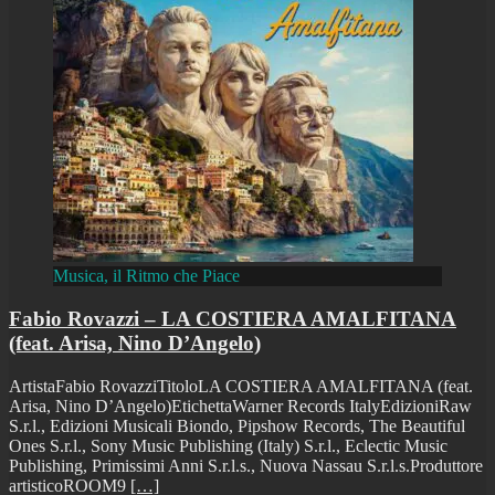
Musica, il Ritmo che Piace
Fabio Rovazzi – LA COSTIERA AMALFITANA
(feat. Arisa, Nino D’Angelo)
ArtistaFabio RovazziTitoloLA COSTIERA AMALFITANA (feat.
Arisa, Nino D’Angelo)EtichettaWarner Records ItalyEdizioniRaw
S.r.l., Edizioni Musicali Biondo, Pipshow Records, The Beautiful
Ones S.r.l., Sony Music Publishing (Italy) S.r.l., Eclectic Music
Publishing, Primissimi Anni S.r.l.s., Nuova Nassau S.r.l.s.Produttore
artisticoROOM9
[…]