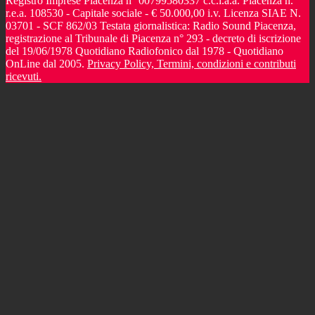
Registro Imprese Piacenza n° 00799580337 c.c.i.a.a. Piacenza n.
r.e.a. 108530 - Capitale sociale - € 50.000,00 i.v. Licenza SIAE N.
03701 - SCF 862/03 Testata giornalistica: Radio Sound Piacenza,
registrazione al Tribunale di Piacenza n° 293 - decreto di iscrizione
del 19/06/1978 Quotidiano Radiofonico dal 1978 - Quotidiano
OnLine dal 2005.
Privacy Policy, Termini, condizioni e contributi
ricevuti.