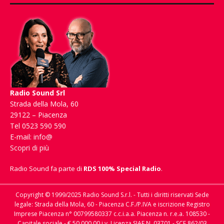
Radio Sound Srl
Strada della Mola, 60
29122 – Piacenza
Tel 0523 590 590
E-mail:
info@
Scopri di più
Radio Sound fa parte di
RDS 100% Special Radio
.
Copyright © 1999/2025 Radio Sound S.r.l. - Tutti i diritti riservati Sede
legale: Strada della Mola, 60 - Piacenza C.F./P.IVA e iscrizione Registro
Imprese Piacenza n° 00799580337 c.c.i.a.a. Piacenza n. r.e.a. 108530 -
Capitale sociale - € 50.000,00 i.v. Licenza SIAE N. 03701 - SCF 862/03