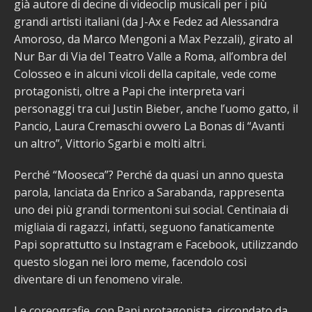
già autore di decine di videoclip musicali per i più
grandi artisti italiani (da J-Ax e Fedez ad Alessandra
Amoroso, da Marco Mengoni a Max Pezzali), girato al
Nur Bar di Via del Teatro Valle a Roma, all’ombra del
Colosseo e in alcuni vicoli della capitale, vede come
protagonisti, oltre a Papi che interpreta vari
personaggi tra cui Justin Bieber, anche l’uomo gatto, il
Pancio, Laura Cremaschi ovvero La Bonas di “Avanti
un altro”, Vittorio Sgarbi e molti altri.
Perché “Mooseca”? Perché da quasi un anno questa
parola, lanciata da Enrico a Sarabanda, rappresenta
uno dei più grandi tormentoni sui social. Centinaia di
migliaia di ragazzi, infatti, seguono fanaticamente
Papi soprattutto su Instagram e Facebook, utilizzando
questo slogan nei loro meme, facendolo così
diventare di un fenomeno virale.
Le coreografie, con Papi protagonista, circondato da