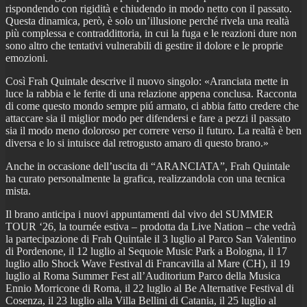
rispondendo con rigidità e chiudendo in modo netto con il passato.
Questa dinamica, però, è solo un’illusione perché rivela una realtà
più complessa e contraddittoria, in cui la fuga e le reazioni dure non
sono altro che tentativi vulnerabili di gestire il dolore e le proprie
emozioni.
Così Frah Quintale descrive il nuovo singolo: «Aranciata mette in
luce la rabbia e le ferite di una relazione appena conclusa. Racconta
di come questo mondo sempre piú armato, ci abbia fatto credere che
attaccare sia il miglior modo per difendersi e fare a pezzi il passato
sia il modo meno doloroso per correre verso il futuro. La realtà è ben
diversa e lo si intuisce dal retrogusto amaro di questo brano.»
Anche in occasione dell’uscita di “ARANCIATA”, Frah Quintale
ha curato personalmente la grafica, realizzandola con una tecnica
mista.
Il brano anticipa i nuovi appuntamenti dal vivo del SUMMER
TOUR ‘26, la tournée estiva – prodotta da Live Nation – che vedrà
la partecipazione di Frah Quintale il 3 luglio al Parco San Valentino
di Pordenone, il 12 luglio al Sequoie Music Park a Bologna, il 17
luglio allo Shock Wave Festival di Francavilla al Mare (CH), il 19
luglio al Roma Summer Fest all’Auditorium Parco della Musica
Ennio Morricone di Roma, il 22 luglio al Be Alternative Festival di
Cosenza, il 23 luglio alla Villa Bellini di Catania, il 25 luglio al