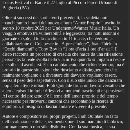
Locus Festival di Bari e il 27 luglio al Piccolo Parco Urbano di
Bagheria (PA).
Oltre ai successi dei suoi lavori precedenti, in scaletta non
mancheranno i brani del nuovo album “Amor Proprio”, uscito lo
scorso 10 ottobre 2025 per Undamento/Warner Music Italia. Un
viaggio emotivo tra vulnerabilità e leggerezza, tra notti insonni e
giornate di sole, il tutto racchiuso in 11 tracce, che vedono la
collaborazione di Colapesce in “A prescindere”, Joan Thiele in
“Occhi diamanti” e Tony Boy in “1 ora d’aria 1 ora d’ansia”. Il
disco racconta un processo di crescita che nasce da una riflessione
personale: la reale svolta nella vita arriva quando si impara a restare
da soli e ad ascoltarsi. È un cambiamento che richiede tempo, ma è
proprio in queste situazioni che riusciamo a distinguere ciò che
realmente vogliamo e a diventare chi davvero vogliamo essere,
senza il peso delle aspettative. Con il suo stile unico che danza tra
pop alternativo e urban, Frah Quintale firma un lavoro versatile che
alterna episodi intimi e riflessivi a momenti trascinanti e spensierati.
Al centro del progetto c’è il tema dell’amor proprio e del tempo
necessario per ritrovarsi: canzoni che raccontano la ricerca di
equilibrio, il bisogno di lasciar andare e vivere il presente.
Autore e compositore dei propri progetti, Frah Quintale ha fatto
dell’evoluzione e della sperimentazione il suo marchio di fabbrica,
pur mantenendo uno stile distintivo. Con la sua musica, la sua