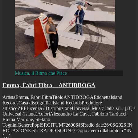
Musica, il Ritmo che Piace
Emma, Fabri Fibra – ANTIDROGA
ArtistaEmma, Fabri FibraTitoloANTIDROGAEtichettaIsland
RecordsCasa discograficaIsland RecordsProduttore
artisticoZEFLicenza / DistribuzioneUniversal Music Italia srL. [IT] /
Universal (Island)AutoriAlessandro La Cava, Fabrizio Tarducci,
Emma Marrone, Stefano
TogniniGenerePopISRCITUM72600646Radio date26/06/2026 IN
ROTAZIONE SU RADIO SOUND Dopo aver collaborato a “IN
[…]