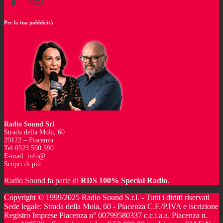
Per la tua pubblicità
Radio Sound Srl
Strada della Mola, 60
29122 – Piacenza
Tel 0523 590 590
E-mail:
info@
Scopri di più
Radio Sound fa parte di
RDS 100% Special Radio
.
Copyright © 1999/2025 Radio Sound S.r.l. - Tutti i diritti riservati
Sede legale: Strada della Mola, 60 - Piacenza C.F./P.IVA e iscrizione
Registro Imprese Piacenza n° 00799580337 c.c.i.a.a. Piacenza n.