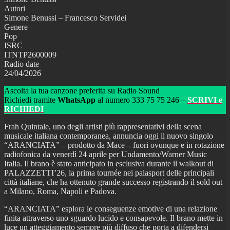
Autori
Simone Benussi – Francesco Servidei
Genere
Pop
ISRC
ITNTP2600009
Radio date
24/04/2026
Ascolta la tua canzone preferita su Radio Sound
Richiedi tramite
WhatsApp
al numero 333 75 75 246 –
SCRIVI e
RICHIEDI
Frah Quintale, uno degli artisti più rappresentativi della scena
musicale italiana contemporanea, annuncia oggi il nuovo singolo
“ARANCIATA” – prodotto da Mace – fuori ovunque e in rotazione
radiofonica da venerdì 24 aprile per Undamento/Warner Music
Italia. Il brano è stato anticipato in esclusiva durante il walkout di
PALAZZETTI’26, la prima tournée nei palasport delle principali
città italiane, che ha ottenuto grande successo registrando il sold out
a Milano, Roma, Napoli e Padova.
“ARANCIATA” esplora le conseguenze emotive di una relazione
finita attraverso uno sguardo lucido e consapevole. Il brano mette in
luce un atteggiamento sempre più diffuso che porta a difendersi