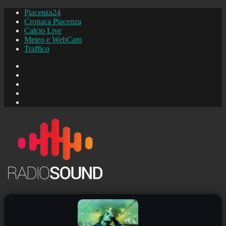
Piacenza24
Cronaca Piacenza
Calcio Live
Meteo e WebCam
Traffico
FB
Instagram
YouTube
FB
Piacenza24