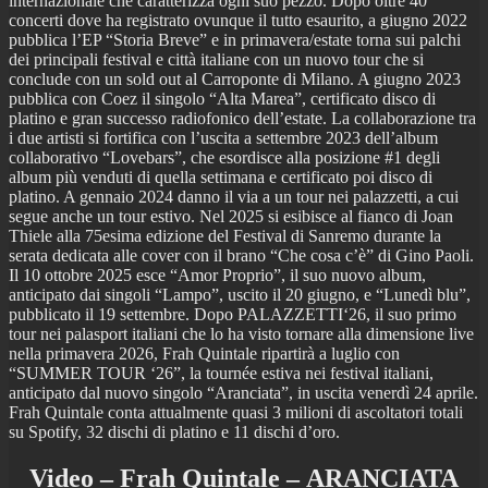
internazionale che caratterizza ogni suo pezzo. Dopo oltre 40
concerti dove ha registrato ovunque il tutto esaurito, a giugno 2022
pubblica l’EP “Storia Breve” e in primavera/estate torna sui palchi
dei principali festival e città italiane con un nuovo tour che si
conclude con un sold out al Carroponte di Milano. A giugno 2023
pubblica con Coez il singolo “Alta Marea”, certificato disco di
platino e gran successo radiofonico dell’estate. La collaborazione tra
i due artisti si fortifica con l’uscita a settembre 2023 dell’album
collaborativo “Lovebars”, che esordisce alla posizione #1 degli
album più venduti di quella settimana e certificato poi disco di
platino. A gennaio 2024 danno il via a un tour nei palazzetti, a cui
segue anche un tour estivo. Nel 2025 si esibisce al fianco di Joan
Thiele alla 75esima edizione del Festival di Sanremo durante la
serata dedicata alle cover con il brano “Che cosa c’è” di Gino Paoli.
Il 10 ottobre 2025 esce “Amor Proprio”, il suo nuovo album,
anticipato dai singoli “Lampo”, uscito il 20 giugno, e “Lunedì blu”,
pubblicato il 19 settembre. Dopo PALAZZETTI‘26, il suo primo
tour nei palasport italiani che lo ha visto tornare alla dimensione live
nella primavera 2026, Frah Quintale ripartirà a luglio con
“SUMMER TOUR ‘26”, la tournée estiva nei festival italiani,
anticipato dal nuovo singolo “Aranciata”, in uscita venerdì 24 aprile.
Frah Quintale conta attualmente quasi 3 milioni di ascoltatori totali
su Spotify, 32 dischi di platino e 11 dischi d’oro.
Video – Frah Quintale – ARANCIATA