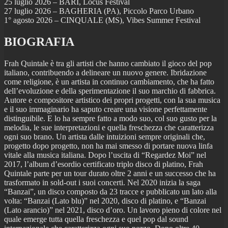
25 luglio 2026 – BARI, Locus Festival
27 luglio 2026 – BAGHERIA (PA), Piccolo Parco Urbano
1° agosto 2026 – CINQUALE (MS), Vibes Summer Festival
BIOGRAFIA
Frah Quintale è tra gli artisti che hanno cambiato il gioco del pop
italiano, contribuendo a delineare un nuovo genere. Ibridazione
come religione, è un artista in continuo cambiamento, che ha fatto
dell’evoluzione e della sperimentazione il suo marchio di fabbrica.
Autore e compositore artistico dei propri progetti, con la sua musica
e il suo immaginario ha saputo creare una visione perfettamente
distinguibile. E lo ha sempre fatto a modo suo, col suo gusto per la
melodia, le sue interpretazioni e quella freschezza che caratterizza
ogni suo brano. Un artista dalle intuizioni sempre originali che,
progetto dopo progetto, non ha mai smesso di portare nuova linfa
vitale alla musica italiana. Dopo l’uscita di “Regardez Moi” nel
2017, l’album d’esordio certificato triplo disco di platino, Frah
Quintale parte per un tour durato oltre 2 anni e un successo che ha
trasformato in sold-out i suoi concerti. Nel 2020 inizia la saga
“Banzai”, un disco composto da 23 tracce e pubblicato un lato alla
volta: “Banzai (Lato blu)” nel 2020, disco di platino, e “Banzai
(Lato arancio)” nel 2021, disco d’oro. Un lavoro pieno di colore nel
quale emerge tutta quella freschezza e quel pop dal sound