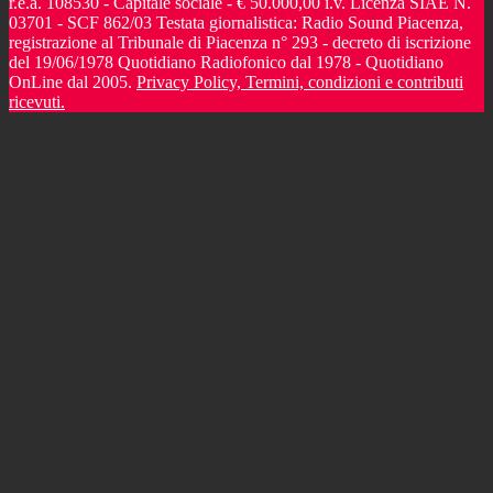
r.e.a. 108530 - Capitale sociale - € 50.000,00 i.v. Licenza SIAE N.
03701 - SCF 862/03 Testata giornalistica: Radio Sound Piacenza,
registrazione al Tribunale di Piacenza n° 293 - decreto di iscrizione
del 19/06/1978 Quotidiano Radiofonico dal 1978 - Quotidiano
OnLine dal 2005.
Privacy Policy, Termini, condizioni e contributi
ricevuti.