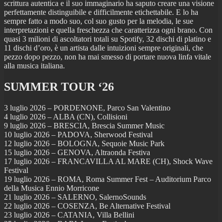
scrittura autentica e il suo immaginario ha saputo creare una visione
perfettamente distinguibile e difficilmente etichettabile. E lo ha
sempre fatto a modo suo, col suo gusto per la melodia, le sue
interpretazioni e quella freschezza che caratterizza ogni brano. Con
quasi 3 milioni di ascoltatori totali su Spotify, 32 dischi di platino e
11 dischi d’oro, è un artista dalle intuizioni sempre originali, che
pezzo dopo pezzo, non ha mai smesso di portare nuova linfa vitale
alla musica italiana.
SUMMER TOUR ‘26
3 luglio 2026 – PORDENONE, Parco San Valentino
4 luglio 2026 – ALBA (CN), Collisioni
9 luglio 2026 – BRESCIA, Brescia Summer Music
10 luglio 2026 – PADOVA, Sherwood Festival
12 luglio 2026 – BOLOGNA, Sequoie Music Park
15 luglio 2026 – GENOVA, Altraonda Festiva
17 luglio 2026 – FRANCAVILLA AL MARE (CH), Shock Wave
Festival
19 luglio 2026 – ROMA, Roma Summer Fest – Auditorium Parco
della Musica Ennio Morricone
21 luglio 2026 – SALERNO, SalernoSounds
22 luglio 2026 – COSENZA, Be Alternative Festival
23 luglio 2026 – CATANIA, Villa Bellini