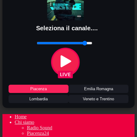
Seleziona il canale....
Piacenza
Emilia Romagna
Lombardia
Veneto e Trentino
Home
Chi siamo
Radio Sound
Piacenza24