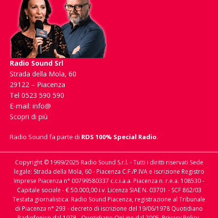
Radio Sound Srl
Strada della Mola, 60
29122 – Piacenza
Tel 0523 590 590
E-mail:
info@
Scopri di più
Radio Sound fa parte di
RDS 100% Special Radio
.
Copyright © 1999/2025 Radio Sound S.r.l. - Tutti i diritti riservati Sede
legale: Strada della Mola, 60 - Piacenza C.F./P.IVA e iscrizione Registro
Imprese Piacenza n° 00799580337 c.c.i.a.a. Piacenza n. r.e.a. 108530 -
Capitale sociale - € 50.000,00 i.v. Licenza SIAE N. 03701 - SCF 862/03
Testata giornalistica: Radio Sound Piacenza, registrazione al Tribunale
di Piacenza n° 293 - decreto di iscrizione del 19/06/1978 Quotidiano
Radiofonico dal 1978 - Quotidiano OnLine dal 2005.
Privacy Policy,