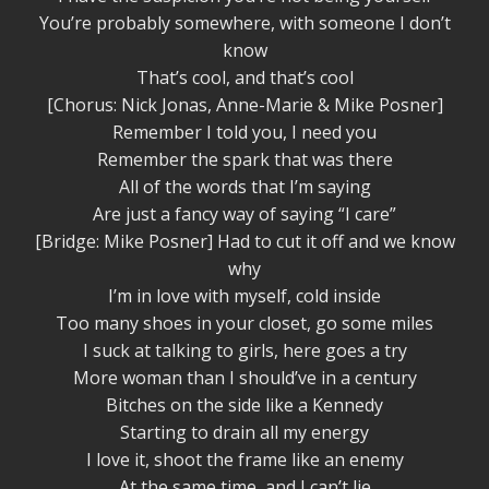
You’re probably somewhere, with someone I don’t
know
That’s cool, and that’s cool
[Chorus: Nick Jonas, Anne-Marie & Mike Posner]
Remember I told you, I need you
Remember the spark that was there
All of the words that I’m saying
Are just a fancy way of saying “I care”
[Bridge: Mike Posner] Had to cut it off and we know
why
I’m in love with myself, cold inside
Too many shoes in your closet, go some miles
I suck at talking to girls, here goes a try
More woman than I should’ve in a century
Bitches on the side like a Kennedy
Starting to drain all my energy
I love it, shoot the frame like an enemy
At the same time, and I can’t lie