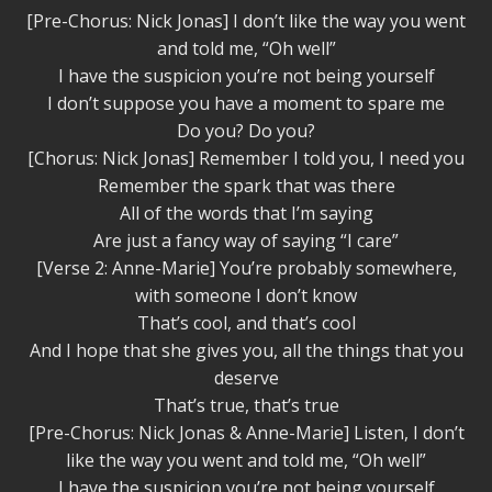
[Pre-Chorus: Nick Jonas] I don’t like the way you went
and told me, “Oh well”
I have the suspicion you’re not being yourself
I don’t suppose you have a moment to spare me
Do you? Do you?
[Chorus: Nick Jonas] Remember I told you, I need you
Remember the spark that was there
All of the words that I’m saying
Are just a fancy way of saying “I care”
[Verse 2: Anne-Marie] You’re probably somewhere,
with someone I don’t know
That’s cool, and that’s cool
And I hope that she gives you, all the things that you
deserve
That’s true, that’s true
[Pre-Chorus: Nick Jonas & Anne-Marie] Listen, I don’t
like the way you went and told me, “Oh well”
I have the suspicion you’re not being yourself