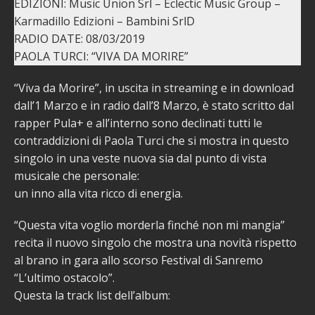
EDIZIONI: Music Union Srl – Eclectic Music Group –
Karmadillo Edizioni – Bambini SrlD
RADIO DATE: 08/03/2019
PAOLA TURCI: “VIVA DA MORIRE”
“Viva da Morire”, in uscita in streaming e in download
dall’1 Marzo e in radio dall’8 Marzo, è stato scritto dal
rapper Pula+ e all’interno sono declinati tutti le
contraddizioni di Paola Turci che si mostra in questo
singolo in una veste nuova sia dal punto di vista
musicale che personale:
un inno alla vita ricco di energia.
“Questa vita voglio morderla finché non mi mangia”
recita il nuovo singolo che mostra una novità rispetto
al brano in gara allo scorso Festival di Sanremo
“L’ultimo ostacolo”.
Questa la track list dell’album: