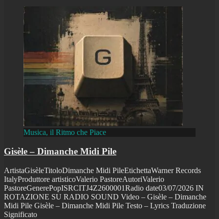
Musica, il Ritmo che Piace
Gisèle – Dimanche Midi Pile
ArtistaGisèleTitoloDimanche Midi PileEtichettaWarner Records
ItalyProduttore artisticoValerio PastoreAutoriValerio
PastoreGenerePopISRCITJ4Z2600001Radio date03/07/2026 IN
ROTAZIONE SU RADIO SOUND Video – Gisèle – Dimanche
Midi Pile Gisèle – Dimanche Midi Pile Testo – Lyrics Traduzione
Significato