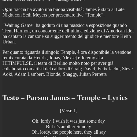
Ogni traccia ha avuto una buona visibilità: James è stato al Late
Night con Seth Meyers per presentare live “Temple”.
“Waiting Game” ha goduto di una massiccia esposizione quando
Trent Harmon, un concorrente dell’ultima edizione di American Idol
ha cantato la canzone su suggerimento del giudice e mentore Keith
Urban.
Per quanto riguarda il singolo Temple, è ora disponibile la versione
remix curata da Henrik, Jonas, Alexsej e Jeremy aka
HITIMPULSE, il team di Berlino molto noto per aver già
collaborato con artisti del calibro di Craig David, Felix Jaehn, Steve
Aoki, Adam Lambert, Blonde, Shaggy, Julian Perretta
Testo – Parson James – Temple – Lyrics
[Verse 1]
Oh, lordy, I wish it was just some day
But it’s another Sunday
Oh, lordy, the people here, they all say