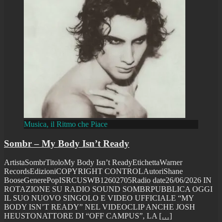
Musica, il Ritmo che Piace
Sombr – My Body Isn’t Ready
ArtistaSombrTitoloMy Body Isn’t ReadyEtichettaWarner
RecordsEdizioniCOPYRIGHT CONTROLAutoriShane
BooseGenerePopISRCUSWB12602705Radio date26/06/2026 IN
ROTAZIONE SU RADIO SOUND SOMBRPUBBLICA OGGI
IL SUO NUOVO SINGOLO E VIDEO UFFICIALE “MY
BODY ISN’T READY” NEL VIDEOCLIP ANCHE JOSH
HEUSTONATTORE DI “OFF CAMPUS”, LA
[…]