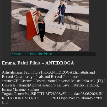
Musica, il Ritmo che Piace
Emma, Fabri Fibra – ANTIDROGA
ArtistaEmma, Fabri FibraTitoloANTIDROGAEtichettaIsland
RecordsCasa discograficaIsland RecordsProduttore
artisticoZEFLicenza / DistribuzioneUniversal Music Italia srL. [IT] /
Universal (Island)AutoriAlessandro La Cava, Fabrizio Tarducci,
Emma Marrone, Stefano
TogniniGenerePopISRCITUM72600646Radio date26/06/2026 IN
ROTAZIONE SU RADIO SOUND Dopo aver collaborato a “IN
[…]