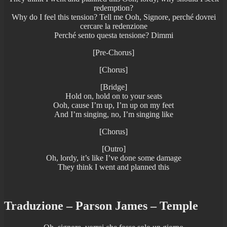
redemption?
Why do I feel this tension? Tell me Ooh, Signore, perché dovrei
cercare la redenzione
Perché sento questa tensione? Dimmi
[Pre-Chorus]
[Chorus]
[Bridge]
Hold on, hold on to your seats
Ooh, cause I’m up, I’m up on my feet
And I’m singing, no, I’m singing like
[Chorus]
[Outro]
Oh, lordy, it’s like I’ve done some damage
They think I went and planned this
Traduzione – Parson James – Temple