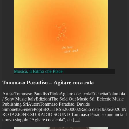
Musica, il Ritmo che Piace
Tommaso Paradiso – Agitare coca cola
ArtistaTommaso ParadisoTitoloAgitare coca colaEtichettaColumbia
/ Sony Music ItalyEdizioniThe Sold Out Music Srl, Eclectic Music
Publishing SrlAutoriTommaso Paradiso, Davide
SimonettaGenerePopISRCITRSS2600002Radio date19/06/2026 IN
ROTAZIONE SU RADIO SOUND Tommaso Paradiso annuncia il
nuovo singolo “Agitare coca cola”, da
[…]