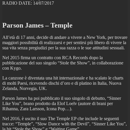
RADIO DATE: 14/07/2017
Parson James – Temple
All’età di 17 anni, decide di andare a vivere a New York, per trovare
maggiori possibilità di realizzarsi e per sentirsi più libero di vivere la
sua vita senza pregiudizi per la sua razza o le sue attitudini sessuali.
Nel 2015 firma un contratto con RCA Records dopo la
pubblicazione del suo singolo “Stole the Show”, in collaborazione
con Kygo.
La canzone è diventata una hit internazionale e ha scalato le charts
di molti Paesi, ricevendo dischi d’oro e di platino in Italia, Nuova
Zelanda, Norvegia, UK.
Parson James ha poi pubblicato il suo singolo di debutto, “Sinner
Like You”, brano prodotto da Elof Loelv (autore di brani per
Rihanna, Zara Larsson, Icona Pop…).
Nel 2016, è uscito il suo The Temple EP che include le seguenti
tracce: “Temple”, “Slow Dance with the Devil”, “Sinner Like You”,
la hit “Stole the Show” e “Waiting Game”.