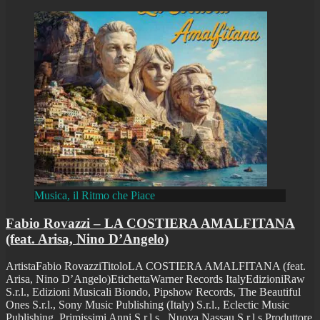
Musica, il Ritmo che Piace
Fabio Rovazzi – LA COSTIERA AMALFITANA
(feat. Arisa, Nino D’Angelo)
ArtistaFabio RovazziTitoloLA COSTIERA AMALFITANA (feat.
Arisa, Nino D’Angelo)EtichettaWarner Records ItalyEdizioniRaw
S.r.l., Edizioni Musicali Biondo, Pipshow Records, The Beautiful
Ones S.r.l., Sony Music Publishing (Italy) S.r.l., Eclectic Music
Publishing, Primissimi Anni S.r.l.s., Nuova Nassau S.r.l.s.Produttore