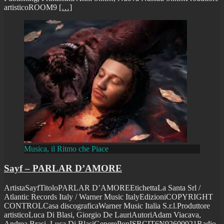
artisticoROOM9
[…]
Musica, il Ritmo che Piace
Sayf – PARLAR D’AMORE
ArtistaSayfTitoloPARLAR D’AMOREEtichettaLa Santa Srl /
Atlantic Records Italy / Warner Music ItalyEdizioniCOPYRIGHT
CONTROLCasa discograficaWarner Music Italia S.r.l.Produttore
artisticoLuca Di Blasi, Giorgio De LauriAutoriAdam Viacava,
Andrea Brasi, Luca Di BlasiGenerePopISRCIT6N92600021Radio