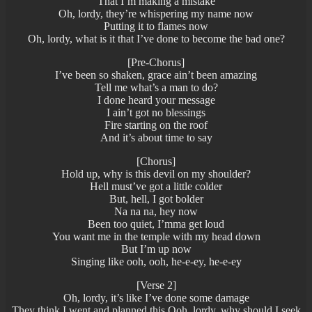
That I’m making a mistake
Oh, lordy, they’re whispering my name now
Putting it to flames now
Oh, lordy, what is it that I’ve done to become the bad one?
[Pre-Chorus]
I’ve been so shaken, grace ain’t been amazing
Tell me what’s a man to do?
I done heard your message
I ain’t got no blessings
Fire starting on the roof
And it’s about time to say
[Chorus]
Hold up, why is this devil on my shoulder?
Hell must’ve got a little colder
But, hell, I got bolder
Na na na, hey now
Been too quiet, I’mma get loud
You want me in the temple with my head down
But I’m up now
Singing like ooh, ooh, he-e-ey, he-e-ey
[Verse 2]
Oh, lordy, it’s like I’ve done some damage
They think I went and planned this Ooh, lordy, why should I seek