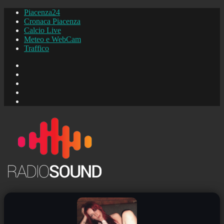
Piacenza24
Cronaca Piacenza
Calcio Live
Meteo e WebCam
Traffico
FB
Instagram
YouTube
FB
Piacenza24