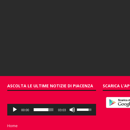
ASCOLTA LE ULTIME NOTIZIE DI PIACENZA
SCARICA L’AP
Audio
Usa
00:00
03:03
Player
i
tasti
freccia
Home
su/giù