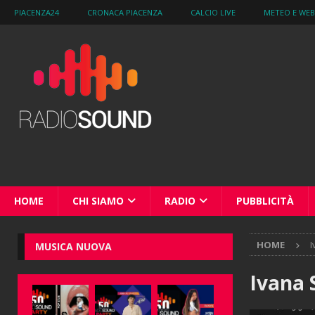
PIACENZA24
CRONACA PIACENZA
CALCIO LIVE
METEO E WE
HOME
CHI SIAMO
RADIO
PUBBLICITÀ
HOME
I
MUSICA NUOVA
Ivana