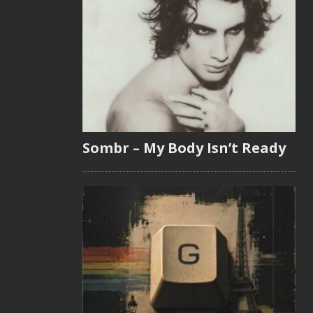
Sombr – My Body Isn’t Ready