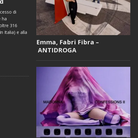
nd
cesso di
e ha
 oltre 316
 Italia) e alla
Emma, Fabri Fibra –
ANTIDROGA