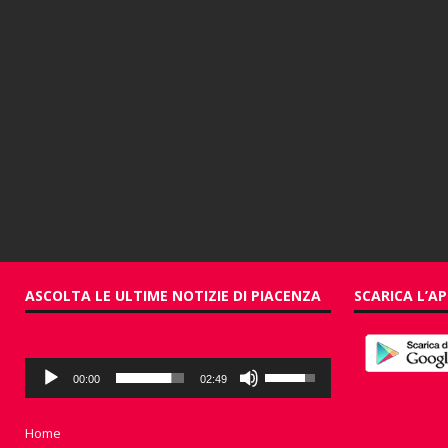
ASCOLTA LE ULTIME NOTIZIE DI PIACENZA
SCARICA L’AP
Audio
Usa
00:00
02:49
Player
i
tasti
freccia
Home
su/giù