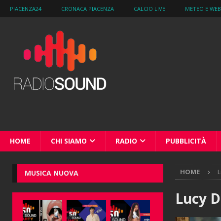
PIACENZA24
CRONACA PIACENZA
CALCIO LIVE
METEO E WE
HOME
CHI SIAMO
RADIO
PUBBLICITÀ
HOME
L
MUSICA NUOVA
Lucy D