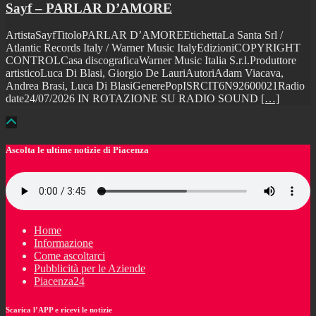
Sayf – PARLAR D’AMORE
ArtistaSayfTitoloPARLAR D’AMOREEtichettaLa Santa Srl /
Atlantic Records Italy / Warner Music ItalyEdizioniCOPYRIGHT
CONTROLCasa discograficaWarner Music Italia S.r.l.Produttore
artisticoLuca Di Blasi, Giorgio De LauriAutoriAdam Viacava,
Andrea Brasi, Luca Di BlasiGenerePopISRCIT6N92600021Radio
date24/07/2026 IN ROTAZIONE SU RADIO SOUND
[…]
Ascolta le ultime notizie di Piacenza
Home
Informazione
Come ascoltarci
Pubblicità per le Aziende
Piacenza24
Scarica l’APP e ricevi le notizie