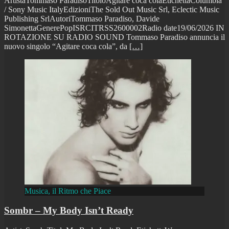
ArtistaTommaso ParadisoTitoloAgitare coca colaEtichettaColumbia
/ Sony Music ItalyEdizioniThe Sold Out Music Srl, Eclectic Music
Publishing SrlAutoriTommaso Paradiso, Davide
SimonettaGenerePopISRCITRSS2600002Radio date19/06/2026 IN
ROTAZIONE SU RADIO SOUND Tommaso Paradiso annuncia il
nuovo singolo “Agitare coca cola”, da
[…]
Musica, il Ritmo che Piace
Sombr – My Body Isn’t Ready