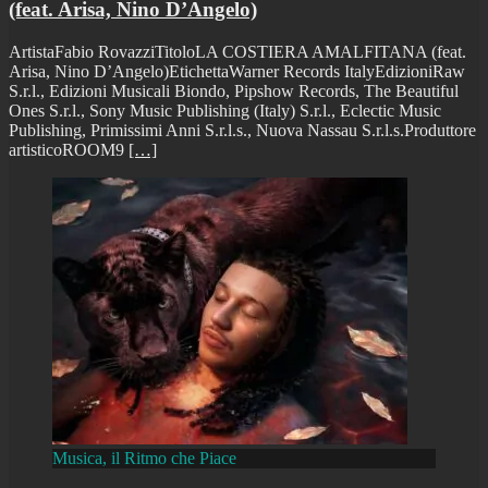
(feat. Arisa, Nino D’Angelo)
ArtistaFabio RovazziTitoloLA COSTIERA AMALFITANA (feat.
Arisa, Nino D’Angelo)EtichettaWarner Records ItalyEdizioniRaw
S.r.l., Edizioni Musicali Biondo, Pipshow Records, The Beautiful
Ones S.r.l., Sony Music Publishing (Italy) S.r.l., Eclectic Music
Publishing, Primissimi Anni S.r.l.s., Nuova Nassau S.r.l.s.Produttore
artisticoROOM9
[…]
Musica, il Ritmo che Piace