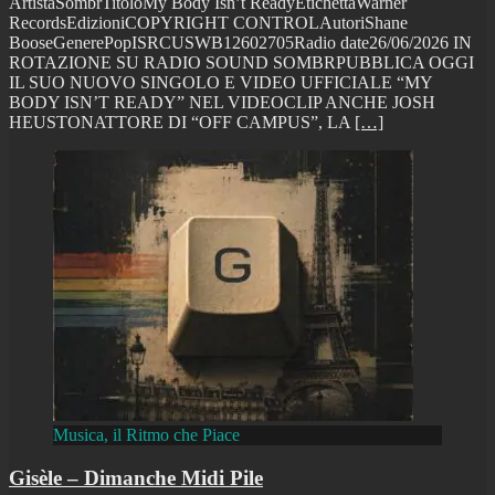
ArtistaSombrTitoloMy Body Isn’t ReadyEtichettaWarner
RecordsEdizioniCOPYRIGHT CONTROLAutoriShane
BooseGenerePopISRCUSWB12602705Radio date26/06/2026 IN
ROTAZIONE SU RADIO SOUND SOMBRPUBBLICA OGGI
IL SUO NUOVO SINGOLO E VIDEO UFFICIALE “MY
BODY ISN’T READY” NEL VIDEOCLIP ANCHE JOSH
HEUSTONATTORE DI “OFF CAMPUS”, LA
[…]
Musica, il Ritmo che Piace
Gisèle – Dimanche Midi Pile