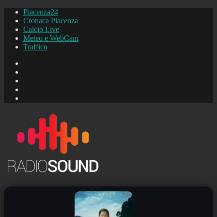
Piacenza24
Cronaca Piacenza
Calcio Live
Meteo e WebCam
Traffico
FB
Instagram
YouTube
FB
Piacenza24