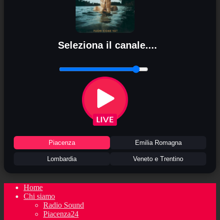
Seleziona il canale....
Piacenza
Emilia Romagna
Lombardia
Veneto e Trentino
Home
Chi siamo
Radio Sound
Piacenza24