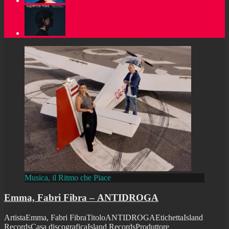
Musica, il Ritmo che Piace
Emma, Fabri Fibra – ANTIDROGA
ArtistaEmma, Fabri FibraTitoloANTIDROGAEtichettaIsland
RecordsCasa discograficaIsland RecordsProduttore