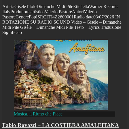
ArtistaGisèleTitoloDimanche Midi PileEtichettaWarner Records
ItalyProduttore artisticoValerio PastoreAutoriValerio
PastoreGenerePopISRCITJ4Z2600001Radio date03/07/2026 IN
ROTAZIONE SU RADIO SOUND Video – Gisèle – Dimanche
Midi Pile Gisèle – Dimanche Midi Pile Testo – Lyrics Traduzione
Significato
Musica, il Ritmo che Piace
Fabio Rovazzi – LA COSTIERA AMALFITANA