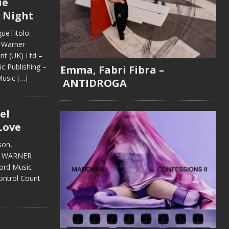
ie
 Night
ueTitolo:
: Warner
t (UK) Ltd –
c Publishing –
Emma, Fabri Fibra –
Music
[…]
ANTIDROGA
el
Love
son,
: WARNER
ord Music
ontrol Count