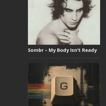
Sombr – My Body Isn’t Ready