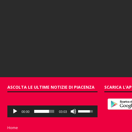
ASCOLTA LE ULTIME NOTIZIE DI PIACENZA
SCARICA L’AP
Audio
Usa
00:00
03:03
Player
i
tasti
freccia
Home
su/giù