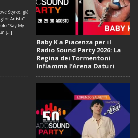
ve Styrke, già
lior Artista”
golo “Say My
 un
[…]
Baby K a Piacenza per il
Radio Sound Party 2026: La
Regina dei Tormentoni
Infiamma l’Arena Daturi