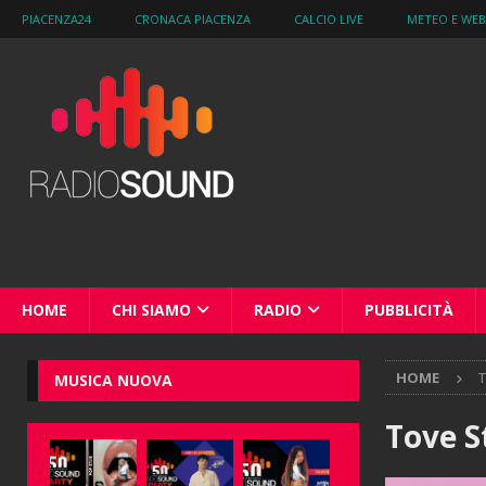
PIACENZA24
CRONACA PIACENZA
CALCIO LIVE
METEO E WE
HOME
CHI SIAMO
RADIO
PUBBLICITÀ
HOME
T
MUSICA NUOVA
Tove S