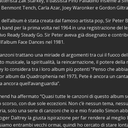
batterista Zak Starkey, il bassista Pino Palladino insieme a S
Benmont Tench, Carla Azar, Joey Waronker e Gordon Giltra
 dell’album è stata creata dal famoso artista pop, Sir Peter 
a band per la prima volta nel 1964 in una registrazione del 
ivo Ready Steady Go. Sir Peter aveva già disegnato e contribu
ll’album Face Dances nel 1981.
 canzoni trattano una miriade di argomenti tra cui il fuoco del
to musicale, la spiritualità, la reincarnazione, il potere del
y lo considera tra i loro album più potenti “Penso che abbia
ior album da Quadrophenia nel 1973, Pete è ancora un cant
a ancora quell’avanguardia”.
end ha affermato “Quasi tutte le canzoni di questo album s
no scorso, con due sole eccezioni. Non c’è nessun tema, ness
ia, solo una serie di canzoni che io e mio fratello Simon abb
oger Daltrey la giusta ispirazione per far rendere al meglio 
siamo entrambi vecchi ormai, quindi ho cercato di stare lont