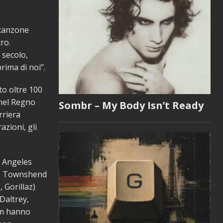
 canzone
ro.
 secolo,
rima di noi”.
to oltre 100
0 nel Regno
Sombr – My Body Isn’t Ready
rriera
azioni, gli
s Angeles
ete Townshend
 Gorillaz)
Daltrey,
um hanno