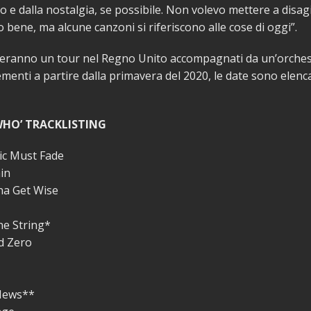
 e dalla nostalgia, se possibile. Non volevo mettere a disag
o bene, ma alcune canzoni si riferiscono alle cose di oggi”.
ieranno un tour nel Regno Unito accompagnati da un’orches
menti a partire dalla primavera del 2020, le date sono elenca
WHO’ TRACKLISTING
ic Must Fade
in
na Get Wise
e String*
d Zero
News**