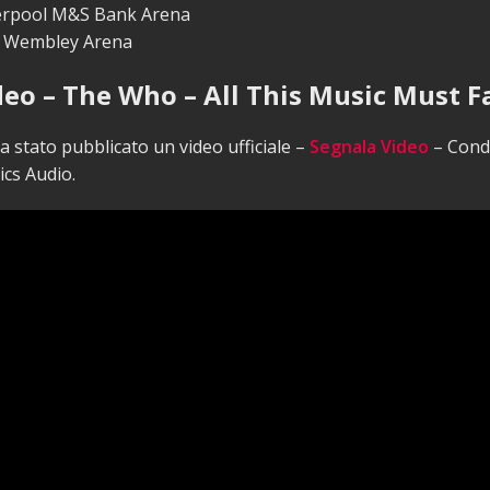
iverpool M&S Bank Arena
SE Wembley Arena
deo – The Who – All This Music Must F
 stato pubblicato un video ufficiale –
Segnala Video
– Condi
ics Audio.