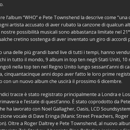
o.
apre l’album “WHO” e Pete Townshend la descrive come “una
ogni artista accusato di aver rubato la canzone di qualcun alt
nostre possibilità musicali sono abbastanza limitate nel 21°
alche cretino sostenga di aver inventato un giro di accordi p
 una delle più grandi band live di tutti i tempi, hanno vendu
schi in tutto il mondo, 9 album in top ten negli Stati Uniti, 1
ingoli nella top ten nel Regno Unito lungo sessant’anni di ca
a, cinquantacinque anni dopo aver fatto le loro prime registr
 con un nuovo album che uscirà il prossimo 6 dicembre.
ndici tracce è stato registrato principalmente a Londra e Lo
rimavera e l’estate di quest’anno. È stato coprodotto da P
che ha lavorato con Noel Gallagher, Oasis, LCD Soundsystem,
zione vocale di Dave Eringa (Manic Street Preachers, Roger 
on). Oltre a Roger Daltrey e Pete Townshend, al nuovo alb