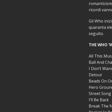
romanticismo
ricordi vann
Gli Who iniz
quaranta ele
seguito.
THE WHO ‘
All This Mus
Ball And Cha
I Don’t Wan
Detour
Beads On On
Hero Groun
Street Song
I’ll Be Back
Break The 