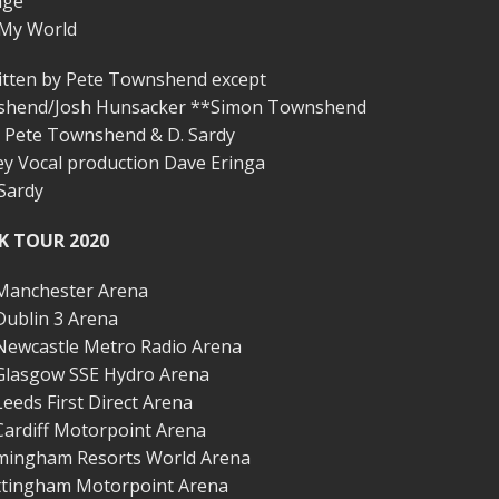
age
 My World
ritten by Pete Townshend except
shend/Josh Hunsacker **Simon Townshend
 Pete Townshend & D. Sardy
ey Vocal production Dave Eringa
Sardy
K TOUR 2020
Manchester Arena
Dublin 3 Arena
Newcastle Metro Radio Arena
Glasgow SSE Hydro Arena
eeds First Direct Arena
Cardiff Motorpoint Arena
irmingham Resorts World Arena
ottingham Motorpoint Arena