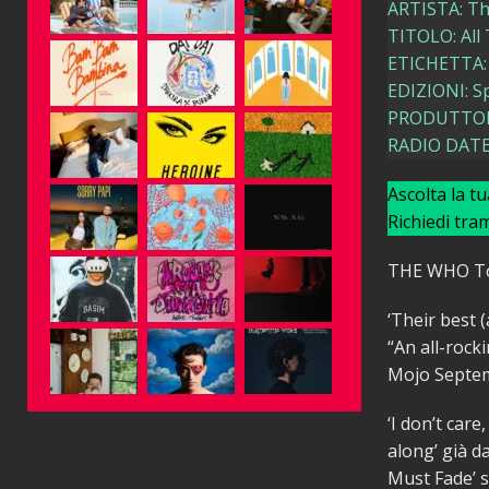
ARTISTA: T
TITOLO: All
ETICHETTA:
EDIZIONI: Sp
PRODUTTORE
RADIO DATE:
Ascolta la t
Richiedi tra
THE WHO Tor
‘Their best 
“An all-rock
Mojo Septe
‘I don’t care
along’ già d
Must Fade’ s