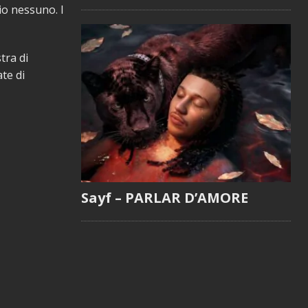
io nessuno. I
tra di
te di
Sayf – PARLAR D’AMORE