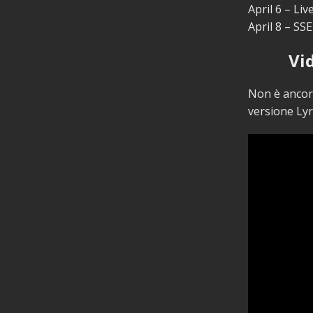
April 6 – L
April 8 – S
Vi
Non è ancora
versione Lyr