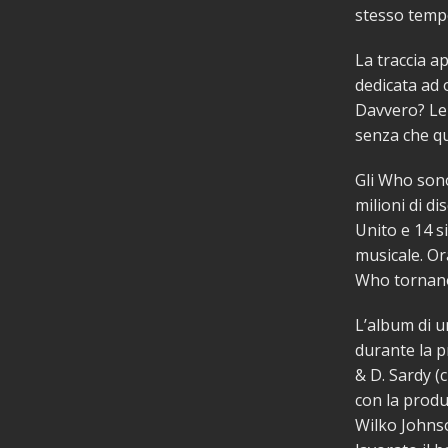
stesso temp
La traccia 
dedicata ad 
Davvero? Le 
senza che qu
Gli Who sono
milioni di di
Unito e 14 s
musicale. Or
Who tornano
L’album di u
durante la p
& D. Sardy (
con la produ
Wilko Johns