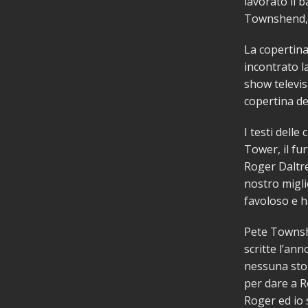
lavorato il 
Townshend, 
La copertina
incontrato l
show televis
copertina de
I testi delle
Tower, il fur
Roger Daltre
nostro migl
favoloso e h
Pete Townsh
scritte l’an
nessuna stor
per dare a R
Roger ed io 