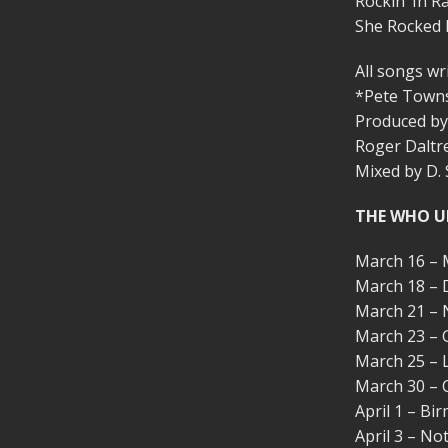
Rockin’ In R
She Rocked
All songs w
*Pete Town
Produced by
Roger Daltr
Mixed by D. 
THE WHO U
March 16 – 
March 18 – 
March 21 – 
March 23 – 
March 25 – L
March 30 – 
April 1 – B
April 3 – N