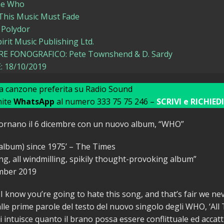
he Who
 This Music Must Fade
 Polydor
irit Music Publishing Ltd.
 FONOGRAFICO: Pete Townshend & D. Sardy
 18/10/2019
ua canzone preferita su Radio Sound
mite
WhatsApp
al numero 333 75 75 246 –
SCRIVI e RICHIEDI
nano il 6 dicembre con un nuovo album, “WHO”
(album) since 1975’ – The Times
ing, all windmilling, spikily thought-provoking album”
mber 2019
, I know you’re going to hate this song, and that’s fair we ne
alle prime parole del testo del nuovo singolo degli WHO, ‘All
i intuisce quanto il brano possa essere conflittuale ed accatt