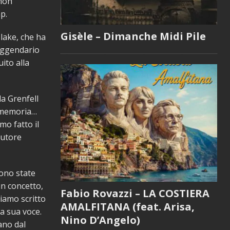
imon
p.
Gisèle – Dimanche Midi Pile
Blake, che ha
leggendario
ito alla
la Grenfell
la memoria…
mo fatto il
autore
ono state
un concetto,
Fabio Rovazzi – LA COSTIERA
iamo scritto
AMALFITANA (feat. Arisa,
la sua voce.
Nino D’Angelo)
ano dal