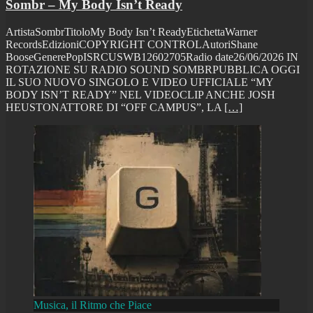
Sombr – My Body Isn’t Ready
ArtistaSombrTitoloMy Body Isn’t ReadyEtichettaWarner
RecordsEdizioniCOPYRIGHT CONTROLAutoriShane
BooseGenerePopISRCUSWB12602705Radio date26/06/2026 IN
ROTAZIONE SU RADIO SOUND SOMBRPUBBLICA OGGI
IL SUO NUOVO SINGOLO E VIDEO UFFICIALE “MY
BODY ISN’T READY” NEL VIDEOCLIP ANCHE JOSH
HEUSTONATTORE DI “OFF CAMPUS”, LA
[…]
Musica, il Ritmo che Piace