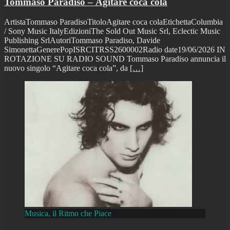
Tommaso Paradiso – Agitare coca cola
ArtistaTommaso ParadisoTitoloAgitare coca colaEtichettaColumbia
/ Sony Music ItalyEdizioniThe Sold Out Music Srl, Eclectic Music
Publishing SrlAutoriTommaso Paradiso, Davide
SimonettaGenerePopISRCITRSS2600002Radio date19/06/2026 IN
ROTAZIONE SU RADIO SOUND Tommaso Paradiso annuncia il
nuovo singolo “Agitare coca cola”, da
[…]
Musica, il Ritmo che Piace