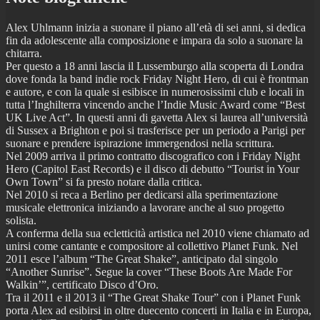
Alex Uhlmann inizia a suonare il piano all’età di sei anni, si dedica
fin da adolescente alla composizione e impara da solo a suonare la
chitarra.
Per questo a 18 anni lascia il Lussemburgo alla scoperta di Londra
dove fonda la band indie rock Friday Night Hero, di cui è frontman
e autore, e con la quale si esibisce in numerosissimi club e locali in
tutta l’Inghilterra vincendo anche l’Indie Music Award come “Best
UK Live Act”. In questi anni di gavetta Alex si laurea all’università
di Sussex a Brighton e poi si trasferisce per un periodo a Parigi per
suonare e prendere ispirazione immergendosi nella scrittura.
Nel 2009 arriva il primo contratto discografico con i Friday Night
Hero (Capitol East Records) e il disco di debutto “Tourist in Your
Own Town” si fa presto notare dalla critica.
Nel 2010 si reca a Berlino per dedicarsi alla sperimentazione
musicale elettronica iniziando a lavorare anche al suo progetto
solista.
A conferma della sua ecletticità artistica nel 2010 viene chiamato ad
unirsi come cantante e compositore al collettivo Planet Funk. Nel
2011 esce l’album “The Great Shake”, anticipato dal singolo
“Another Sunrise”. Segue la cover “These Boots Are Made For
Walkin’”, certificato Disco d’Oro.
Tra il 2011 e il 2013 il “The Great Shake Tour” con i Planet Funk
porta Alex ad esibirsi in oltre duecento concerti in Italia e in Europa,