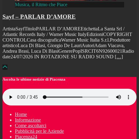
Musica, il Ritmo che Piace
Sayf – PARLAR D’AMORE
ArtistaSayfTitoloPARLAR D’AMOREEtichettaLa Santa Srl /
Atlantic Records Italy / Warner Music ItalyEdizioniCOPYRIGHT
CONTROLCasa discograficaWarner Music Italia S.r.l.Produttore
artisticoLuca Di Blasi, Giorgio De LauriAutoriAdam Viacava,
Andrea Brasi, Luca Di BlasiGenerePopISRCIT6N92600021Radio
date24/07/2026 IN ROTAZIONE SU RADIO SOUND
[…]
Ascolta le ultime notizie di Piacenza
Home
Informazione
Come ascoltarci
Pubblicità per le Aziende
Piacenza24