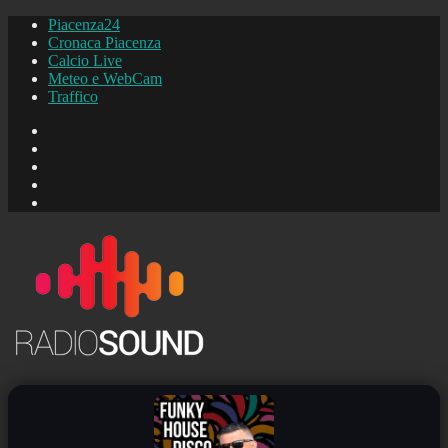
Piacenza24
Cronaca Piacenza
Calcio Live
Meteo e WebCam
Traffico
FB
Instagram
YouTube
FB
Piacenza24