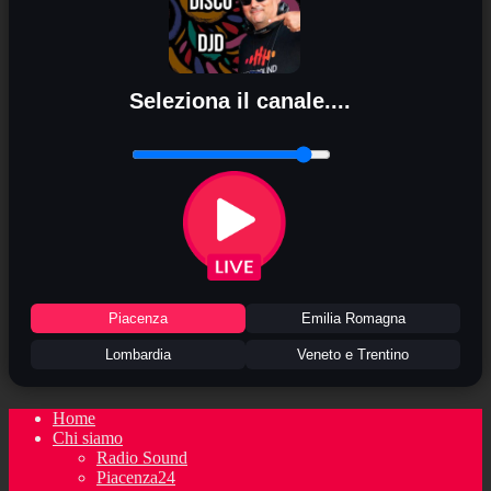
Seleziona il canale....
Piacenza
Emilia Romagna
Lombardia
Veneto e Trentino
Home
Chi siamo
Radio Sound
Piacenza24