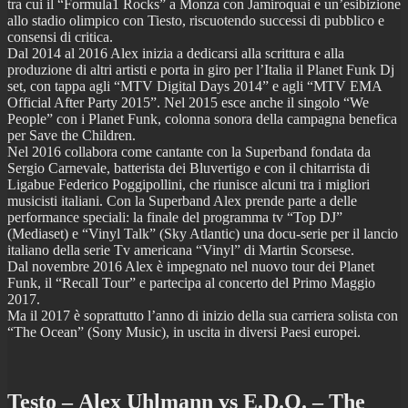
tra cui il “Formula1 Rocks” a Monza con Jamiroquai e un’esibizione
allo stadio olimpico con Tiesto, riscuotendo successi di pubblico e
consensi di critica.
Dal 2014 al 2016 Alex inizia a dedicarsi alla scrittura e alla
produzione di altri artisti e porta in giro per l’Italia il Planet Funk Dj
set, con tappa agli “MTV Digital Days 2014” e agli “MTV EMA
Official After Party 2015”. Nel 2015 esce anche il singolo “We
People” con i Planet Funk, colonna sonora della campagna benefica
per Save the Children.
Nel 2016 collabora come cantante con la Superband fondata da
Sergio Carnevale, batterista dei Bluvertigo e con il chitarrista di
Ligabue Federico Poggipollini, che riunisce alcuni tra i migliori
musicisti italiani. Con la Superband Alex prende parte a delle
performance speciali: la finale del programma tv “Top DJ”
(Mediaset) e “Vinyl Talk” (Sky Atlantic) una docu-serie per il lancio
italiano della serie Tv americana “Vinyl” di Martin Scorsese.
Dal novembre 2016 Alex è impegnato nel nuovo tour dei Planet
Funk, il “Recall Tour” e partecipa al concerto del Primo Maggio
2017.
Ma il 2017 è soprattutto l’anno di inizio della sua carriera solista con
“The Ocean” (Sony Music), in uscita in diversi Paesi europei.
Testo – Alex Uhlmann vs E.D.O. – The