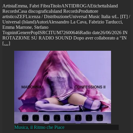
ArtistaEmma, Fabri FibraTitoloANTIDROGAEtichettaIsland
RecordsCasa discograficaIsland RecordsProduttore
artisticoZEFLicenza / DistribuzioneUniversal Music Italia srL. [IT] /
Universal (Island)AutoriAlessandro La Cava, Fabrizio Tarducci,
Emma Marrone, Stefano
TogniniGenerePopISRCITUM72600646Radio date26/06/2026 IN
ROTAZIONE SU RADIO SOUND Dopo aver collaborato a “IN
[…]
Musica, il Ritmo che Piace