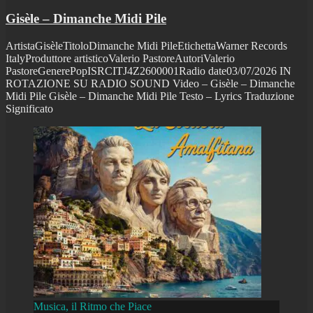
Gisèle – Dimanche Midi Pile
ArtistaGisèleTitoloDimanche Midi PileEtichettaWarner Records
ItalyProduttore artisticoValerio PastoreAutoriValerio
PastoreGenerePopISRCITJ4Z2600001Radio date03/07/2026 IN
ROTAZIONE SU RADIO SOUND Video – Gisèle – Dimanche
Midi Pile Gisèle – Dimanche Midi Pile Testo – Lyrics Traduzione
Significato
Musica, il Ritmo che Piace