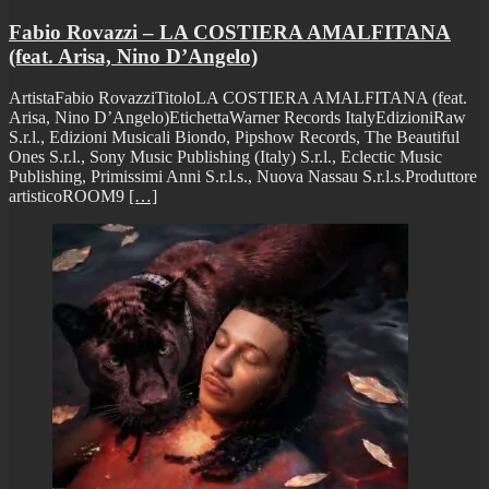
Fabio Rovazzi – LA COSTIERA AMALFITANA
(feat. Arisa, Nino D’Angelo)
ArtistaFabio RovazziTitoloLA COSTIERA AMALFITANA (feat.
Arisa, Nino D’Angelo)EtichettaWarner Records ItalyEdizioniRaw
S.r.l., Edizioni Musicali Biondo, Pipshow Records, The Beautiful
Ones S.r.l., Sony Music Publishing (Italy) S.r.l., Eclectic Music
Publishing, Primissimi Anni S.r.l.s., Nuova Nassau S.r.l.s.Produttore
artisticoROOM9
[…]