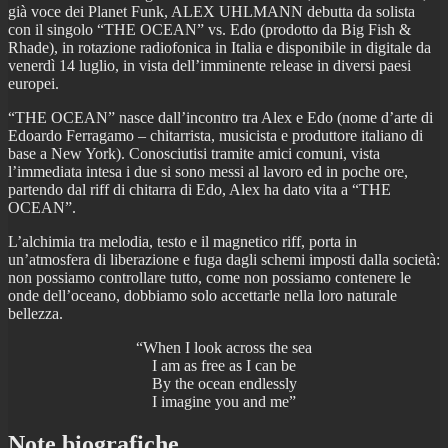
già voce dei Planet Funk, ALEX UHLMANN debutta da solista
con il singolo “THE OCEAN” vs. Edo (prodotto da Big Fish &
Rhade), in rotazione radiofonica in Italia e disponibile in digitale da
venerdì 14 luglio, in vista dell’imminente release in diversi paesi
europei.
“THE OCEAN” nasce dall’incontro tra Alex e Edo (nome d’arte di
Edoardo Ferragamo – chitarrista, musicista e produttore italiano di
base a New York). Conosciutisi tramite amici comuni, vista
l’immediata intesa i due si sono messi al lavoro ed in poche ore,
partendo dal riff di chitarra di Edo, Alex ha dato vita a “THE
OCEAN”.
L’alchimia tra melodia, testo e il magnetico riff, porta in
un’atmosfera di liberazione e fuga dagli schemi imposti dalla società:
non possiamo controllare tutto, come non possiamo contenere le
onde dell’oceano, dobbiamo solo accettarle nella loro naturale
bellezza.
“When I look across the sea
I am as free as I can be
By the ocean endlessly
I imagine you and me”
Note biografiche