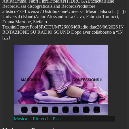
ArtistaEmma, Fabri FibraTitoloANTIDROGAEtichettaIsland
RecordsCasa discograficaIsland RecordsProduttore
artisticoZEFLicenza / DistribuzioneUniversal Music Italia srL. [IT] /
Universal (Island)AutoriAlessandro La Cava, Fabrizio Tarducci,
Emma Marrone, Stefano
TogniniGenerePopISRCITUM72600646Radio date26/06/2026 IN
ROTAZIONE SU RADIO SOUND Dopo aver collaborato a “IN
[…]
Musica, il Ritmo che Piace