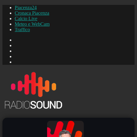
Piacenza24
Cronaca Piacenza
Calcio Live
Meteo e WebCam
Traffico
FB
Instagram
YouTube
FB
Piacenza24