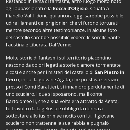
Restando in tema di fantasmi, altro luogo molto noto
agli appassionati è la
Rocca d’Olgisio
, situata a
Pianello Val Tidone: qui ancora oggi sarebbe possibile
udire i lamenti dei prigionieri che vi furono torturati,
mentre secondo altre testimonianze, in alcune foto
del castello sarebbe possibile vedere le sorelle Sante
Faustina e Liberata Dal Verme.
Molte storie di fantasmi sul territorio piacentino
nascono da dolori legati a storie d’amore tormentate
e così è anche per i misteri del castello di
San Pietro in
Cerro
, in cui la giovane Agata, che prestava servizio
presso i Conti Barattieri, si innamorò perdutamente di
uno scudiero. I due si sposarono, ma il conte
Bartolomeo II, che a sua volta era attratto da Agata,
fu travolto dalla gelosia e obbligò la donna a
sottostare allo ius primae nocits con lui. Il giovane
scudiero non trattenne la sua rabbia e pugnalò