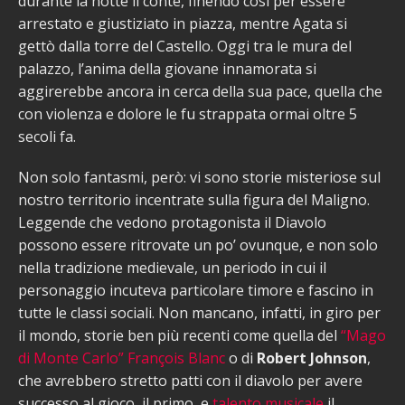
durante la notte il conte, finendo così per essere
arrestato e giustiziato in piazza, mentre Agata si
gettò dalla torre del Castello. Oggi tra le mura del
palazzo, l’anima della giovane innamorata si
aggirerebbe ancora in cerca della sua pace, quella che
con violenza e dolore le fu strappata ormai oltre 5
secoli fa.
Non solo fantasmi, però: vi sono storie misteriose sul
nostro territorio incentrate sulla figura del Maligno.
Leggende che vedono protagonista il Diavolo
possono essere ritrovate un po’ ovunque, e non solo
nella tradizione medievale, un periodo in cui il
personaggio incuteva particolare timore e fascino in
tutte le classi sociali. Non mancano, infatti, in giro per
il mondo, storie ben più recenti come quella del
“Mago
di Monte Carlo” François Blanc
o di
Robert Johnson
,
che avrebbero stretto patti con il diavolo per avere
successo al gioco, il primo, e
talento musicale
il