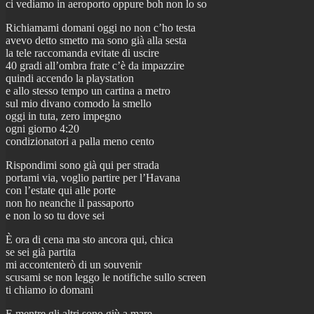
ci vediamo in aeroporto oppure boh non lo so
Richiamami domani oggi no non c’ho testa
avevo detto smetto ma sono già alla sesta
la tele raccomanda evitate di uscire
40 gradi all’ombra frate c’è da impazzire
quindi accendo la playstation
e allo stesso tempo un cartina a metro
sul mio divano comodo la smello
oggi in tuta, zero impegno
ogni giorno 4:20
condizionatori a palla meno cento
Rispondimi sono già qui per strada
portami via, voglio partire per l’Havana
con l’estate qui alle porte
non ho neanche il passaporto
e non lo so tu dove sei
È ora di cena ma sto ancora qui, chica
se sei già partita
mi accontenterò di un souvenir
scusami se non leggo le notifiche sullo screen
ti chiamo io domani
E mentre gli altri sono giù a mare