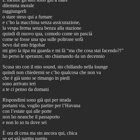
dilemma morale
raggiungerli
o stare steso qui a fumare
e c’ho la macchina senza assicurazione,
la vespa ferma senza benza alla stazione
quindi di nuovo qua, comodo come un pascià
come se fosse una spa sulle poltrone sofà
bevo dal mio frigobar
mi giro la tipa mi guarda e mi fà “ma che cosa stai facendo?!”
ho perso le speranze, sto chiamando da un decennio
Scusa sto con il mio sound, sto chillando nella lounge
quindi non chiedermi se c’ho qualcosa che non va
che è già tanto se rimango in piedi
sono arrivato ieri
a te ci penso da domani
Rispondimi sono già qui per strada
portami via, voglio partire per l’Havana
con l’estate qui alle porte
non ho neanche il passaporto
e non lo so tu dove sei
È ora di cena ma sto ancora qui, chica
se sei già partita partita