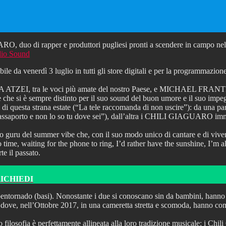
o di rapper e produttori pugliesi pronti a scendere in campo nell’ann
io Sound
da venerdì 3 luglio in tutti gli store digitali e per la programmazione
 ATZEI, tra le voci più amate del nostro Paese, e MICHAEL FRANTI, l’ar
he si è sempre distinto per il suo sound del buon umore e il suo impeg
i di questa strana estate (“La tele raccomanda di non uscire”): da una 
l passaporto e non lo so tu dove sei”), dall’altra i CHILI GIAGUARO imm
 guru del summer vibe che, con il suo modo unico di cantare e di viver
o time, waiting for the phone to ring, I’d rather have the sunshine, I’m 
te il passato.
RICHIEDI
nado (basi). Nonostante i due si conoscano sin da bambini, hanno com
to, dove, nell’Ottobre 2017, in una cameretta stretta e scomoda, hanno co
oro filosofia è perfettamente allineata alla loro tradizione musicale: i C