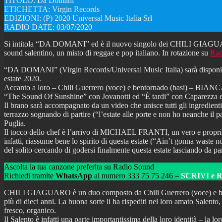
TITOLO: Da Domani
ETICHETTA: Virgin Records
EDIZIONI: (P) 2020 Universal Music Italia Srl
RADIO DATE: 03/07/2020
Si intitola “DA DOMANI” ed è il nuovo singolo dei CHILI GIAGUARO, du
sound salentino, un misto di reggae e pop italiano. In rotazione su
Rad
“DA DOMANI” (Virgin Records/Universal Music Italia) sarà disponibile 
estate 2020.
Accanto a loro – Chili Guerrero (voce) e bentornado (basi) – BIANCA
“The Sound Of Sunshine” con Jovanotti ed “È tardi” con Caparezza e c
Il brano sarà accompagnato da un video che unisce tutti gli ingredient
terrazzo sognando di partire (“l’estate alle porte e non ho neanche i
Puglia.
Il tocco dello chef è l’arrivo di MICHAEL FRANTI, un vero e proprio
infatti, riassume bene lo spirito di questa estate (“Ain’t gonna waste n
del solito cercando di godersi finalmente questa estate lasciando da par
Ascolta la tua canzone preferita su Radio Sound
Richiedi tramite
WhatsApp
al numero 333 75 75 246 –
SCRIVI e 
CHILI GIAGUARO è un duo composto da Chili Guerrero (voce) e bentor
più di dieci anni. La buona sorte li ha rispediti nel loro amato Salen
fresco, organico.
Il Salento è infatti una parte importantissima della loro identità – la l