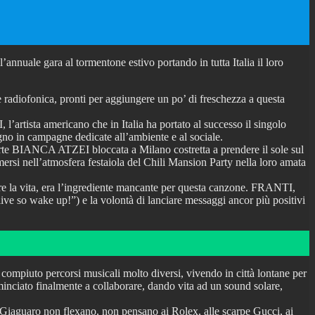
uale gara al tormentone estivo portando in tutta Italia il loro
 radiofonica, pronti per aggiungere un po’ di freschezza a questa
tista americano che in Italia ha portato al successo il singolo
no in campagne dedicate all’ambiente e al sociale.
parte BIANCA ATZEI bloccata a Milano costretta a prendere il sole sul
ersi nell’atmosfera festaiola del Chili Mansion Party nella loro amata
e la vita, era l’ingrediente mancante per questa canzone. FRANTI,
alive so wake up!”) e la volontà di lanciare messaggi ancor più positivi
piuto percorsi musicali molto diversi, vivendo in città lontane per
minciato finalmente a collaborare, dando vita ad un sound solare,
hili Giaguaro non flexano, non pensano ai Rolex, alle scarpe Gucci, ai