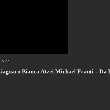
 Sound.
Giaguaro Bianca Atzei Michael Franti – Da