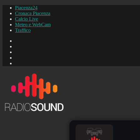
Piacenza24
Cronaca Piacenza
Calcio Live
Meteo e WebCam
Traffico
FB
Instagram
YouTube
FB
Piacenza24