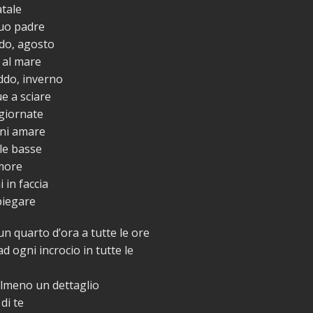
atale
tuo padre
ldo, agosto
a al mare
eddo, inverno
e a sciare
 giornate
oni amare
lle basse
amore
 in faccia
piegare
n quarto d’ora a tutte le ore
d ogni incrocio in tutte le
almeno un dettaglio
di te