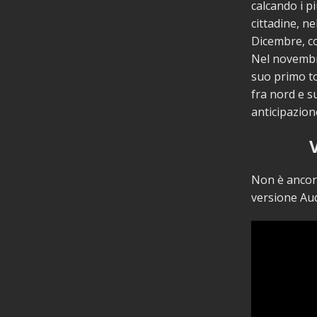
calcando i pi
cittadine, n
Dicembre, co
Nel novembre
suo primo to
fra nord e s
anticipazion
Non è ancora
versione Aud