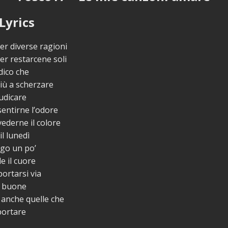
Lyrics
per diverse ragioni
per restarcene soli
 dico che
iù a scherzare
udicare
sentirne l’odore
vederne il colore
il lunedì
ggo un po’
e il cuore
portarsi via
e buone
anche quelle che
ortare