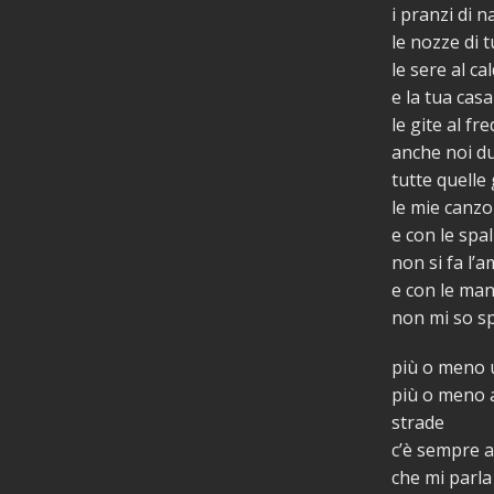
i pranzi di n
le nozze di 
le sere al ca
e la tua cas
le gite al fr
anche noi du
tutte quelle
le mie canz
e con le spa
non si fa l’
e con le mani
non mi so s
più o meno u
più o meno a
strade
c’è sempre 
che mi parla 