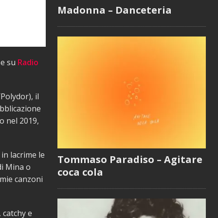
Madonna – Danceteria
se su
Radio
olydor), il
ubblicazione
o nel 2019,
in lacrime le
Tommaso Paradiso – Agitare
di Mina o
coca cola
e mie canzoni
 catchy e