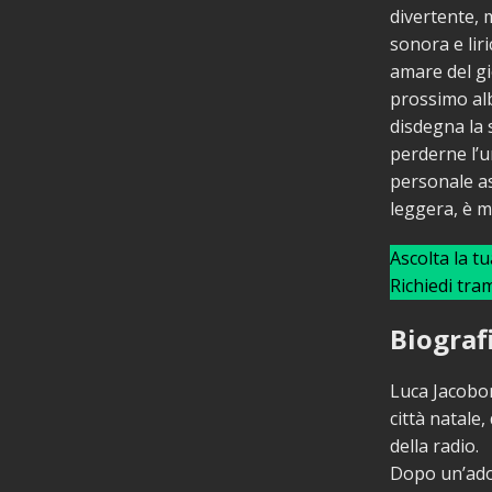
divertente, 
sonora e lir
amare del gi
prossimo al
disdegna la 
perderne l’u
personale as
leggera, è mu
Ascolta la t
Richiedi tra
Biograf
Luca Jacobon
città natale
della radio.
Dopo un’ado