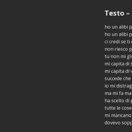
Testo – 
ho un alibi 
ho un alibi 
ci credi se ti
non riesco p
tu non mi gi
mi capita di 
mi capita di 
succede che 
io mi distra
ma mi fa mal
ha scelto di 
tutte le cos
mi mancano 
dovevo sopp