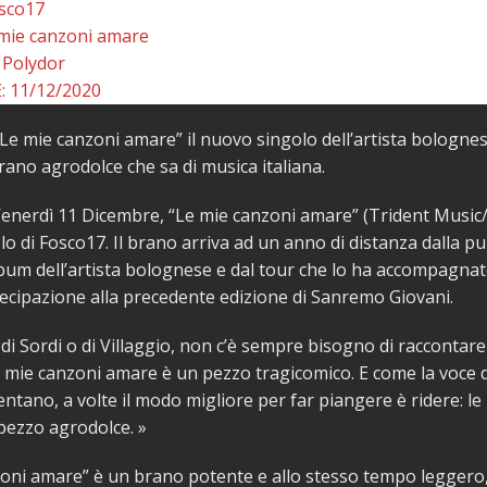
sco17
mie canzoni amare
 Polydor
 11/12/2020
e mie canzoni amare” il nuovo singolo dell’artista bologne
rano agrodolce che sa di musica italiana.
Venerdì 11 Dicembre, “Le mie canzoni amare” (Trident Music/P
o di Fosco17. Il brano arriva ad un anno di distanza dalla p
bum dell’artista bolognese e dal tour che lo ha accompagnat
ecipazione alla precedente edizione di Sanremo Giovani.
 di Sordi o di Villaggio, non c’è sempre bisogno di raccontare 
 le mie canzoni amare è un pezzo tragicomico. E come la voce 
lentano, a volte il modo migliore per far piangere è ridere: l
pezzo agrodolce. »
oni amare” è un brano potente e allo stesso tempo leggero,