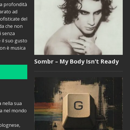
ta profondità
parato ad
fisticate del
da che non
i senza
 il suo gusto
non è musica
Sombr – My Body Isn’t Ready
a nella sua
iva nel mondo
olognese,