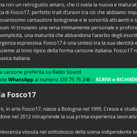
ma con un retrogusto amaro, che ci svela la nuova e matura
ica di Fosco17, perfetto trait d’union tra ciò che abbiamo im
ovanissimo cantautore bolognese e le sonorità attraenti e so
bum. Vi troviamo una vena intimamente personale e profon
semplicità, una maturità che abbandona l’acerbo degli esord
rgenza espressiva. Fosco17 è una sintesi tra la sua identità e
sieme al tono tipico della forma canzone italiana. Fosco17 
sica italiana.
ua canzone preferita su Radio Sound
mite
WhatsApp
al numero 333 75 75 246 –
SCRIVI e RICHIEDI
ia Fosco17
i, in arte Fosco17, nasce a Bologna nel 1995. Cresce e studi
, dove nel 2012 intraprende la sua prima esperienza lavorat
lescenza vissuta nel sottobosco della scena indipendente b