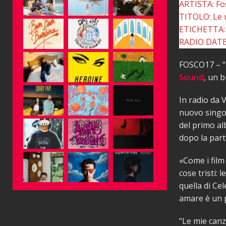
ARTISTA: Fo
TITOLO: Le 
ETICHETTA:
RADIO DATE:
FOSCO17 – “L
Sound
, un b
In radio da 
nuovo singol
del primo al
dopo la part
«Come i film
cose tristi:
quella di Ce
amare è un 
“Le mie canz