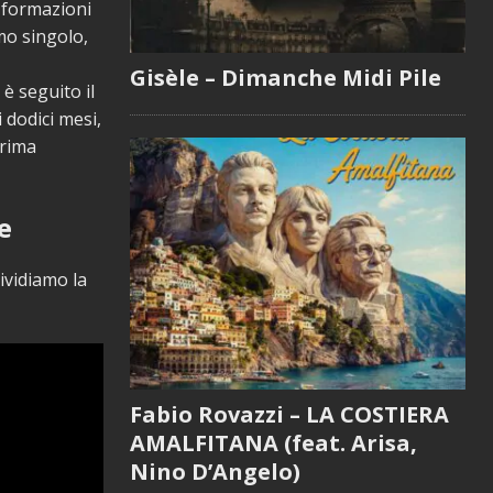
e formazioni
imo singolo,
Gisèle – Dimanche Midi Pile
è seguito il
 dodici mesi,
prima
e
vidiamo la
Fabio Rovazzi – LA COSTIERA
AMALFITANA (feat. Arisa,
Nino D’Angelo)