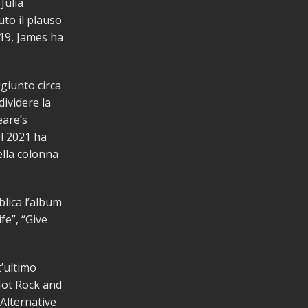
Julia
uto il plauso
019, James ha
giunto circa
ividere la
eare’s
el 2021 ha
ella colonna
lica l’album
fe”, “Give
t’ultimo
 Hot Rock and
 Alternative