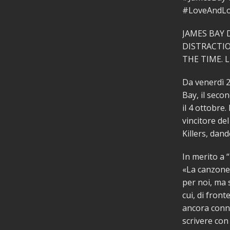
#LoveAndL
JAMES BAY 
DISTRACTI
THE TIME. L
Da venerdì 2
Bay, il seco
il 4 ottobre
vincitore de
Killers, dand
In merito a 
«La canzone 
per noi, ma 
cui, di fron
ancora conn
scrivere con 