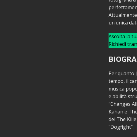
perfettament
Attualmente,
un’unica dat
Ascolta la t
Richiedi tra
BIOGRA
Per quanto J
tempo, il ca
musica popola
e abilità st
“Changes All
Kahan e The 
dei The Kill
“Dogfight”.