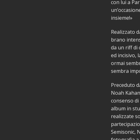
con lui a Par
un’occasione
insieme!»
Realizzato d
brano intens
da un riff d
ed incisivo,
ormai sembra
sembra impos
Preceduto da
Noah Kahan c
consenso di 
album in stu
realizzate s
partecipazio
Semisonic, N
fotografia a