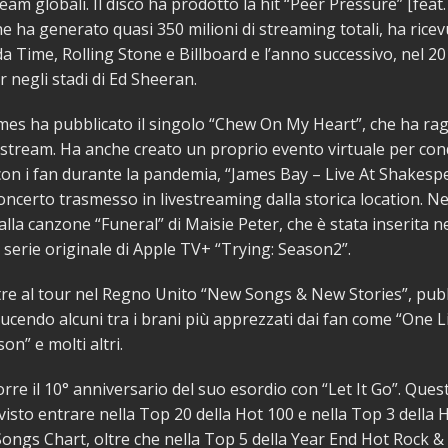
ream globali. Il disco ha prodotto la hit “Peer Pressure” [feat. 
he ha generato quasi 350 milioni di streaming totali, ha ricev
a da Time, Rolling Stone e Billboard e l’anno successivo, nel 2
r negli stadi di Ed Sheeran.
mes ha pubblicato il singolo “Chew On My Heart”, che ha rag
i stream. Ha anche creato un proprio evento virtuale per cond
on i fan durante la pandemia, “James Bay – Live At Shakesp
oncerto trasmesso in livestreaming dalla storica location. N
alla canzone “Funeral” di Maisie Peter, che è stata inserita n
 serie originale di Apple TV+ “Trying: Season2”.
tre al tour nel Regno Unito “New Songs & New Stories”, pubb
ucendo alcuni tra i brani più apprezzati dai fan come “One Li
n” e molti altri.
orre il 10° anniversario del suo esordio con “Let It Go”. Ques
visto entrare nella Top 20 della Hot 100 e nella Top 3 della
Songs Chart, oltre che nella Top 5 della Year End Hot Rock &