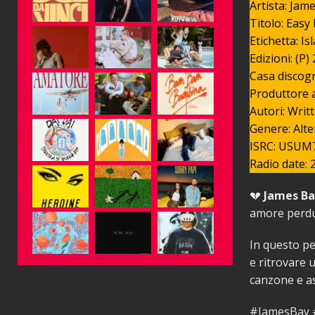
Artista: Jam
Titolo: Easy
Etichetta: I
Edizioni: (P
Casa discogra
Produttore 
Autori: Wri
Genere: Alte
ISRC: USUM
Radio date: 
💔
James Bay
amore perdu
In questo pe
e ritrovare 
canzone e a
#JamesBay 