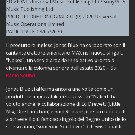
EDIZIONI: Universal Music Publishing Ltd / Sony/ATV
Music Publishing Ltd
PRODUTTORE FONOGRAFICO: (P) 2020 Universal
Music Operations Limited
RADIO DATE: 03/07/2020
Il produttore inglese Jonas Blue ha collaborato con il
cantante e attore americano MAX nel nuovo singolo
“Naked”, un vero e proprio inno estivo pronto a
diventare la colonna sonora dell’estate 2020 – Su
Radio Sound
.
Jonas Blue si afferma ancora una volta come un
produttore impeccabile di successi. In “Naked” ha
voluto anche la collaborazione di Ed Drewett (Little
Mix, One Direction) e Sam Romans, che ha contribuito
a scrivere il più famoso singolo del Regno Unito dello
scorso anno, ‘Someone You Loved’ di Lewis Capaldi.