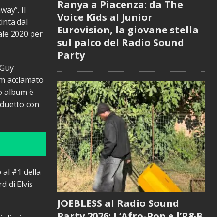
Ranya a Piacenza: da The
way”. Il
Voice Kids al Junior
inta dal
Eurovision, la giovane stella
ale 2020 per
sul palco del Radio Sound
Party
 Guy
um acclamato
io album è
n duetto con
 al #1 della
d di Elvis
JOEBLESS al Radio Sound
Party 2026: L’Afro-Pop e l’R&B