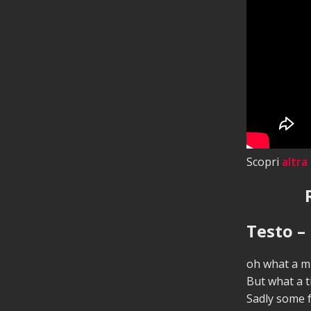
Scopri
altra
Testo – 
oh what a m
But what a t
Sadly some 