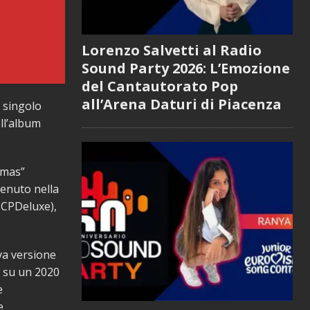
Lorenzo Salvetti al Radio
Sound Party 2026: L’Emozione
del Cantautorato Pop
all’Arena Daturi di Piacenza
 singolo
ll’album
tmas”
tenuto nella
TCPDeluxe),
va versione
e su un 2020
e
e