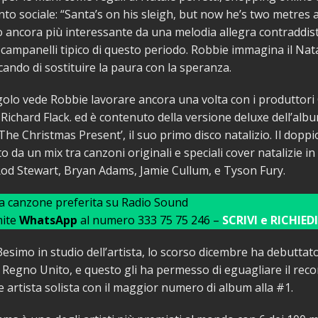
to sociale: “Santa’s on his sleigh, but now he’s two metres a
 ancora più interessante da una melodia allegra contraddist
i campanelli tipico di questo periodo. Robbie immagina il Nat
rcando di sostituire la paura con la speranza.
golo vede Robbie lavorare ancora una volta con i produttori
ichard Flack. ed è contenuto della versione deluxe dell’alb
 ‘The Christmas Present’, il suo primo disco natalizio. Il dopp
o da un mix tra canzoni originali e speciali cover natalizie i
Rod Stewart, Bryan Adams, Jamie Cullum, e Tyson Fury.
ua canzone preferita su Radio Sound
mite
WhatsApp
al numero 333 75 75 246 –
SCRIVI e RICHIEDI
13esimo in studio dell’artista, lo scorso dicembre ha debuttato
l Regno Unito, e questo gli ha permesso di eguagliare il recor
 artista solista con il maggior numero di album alla #1.