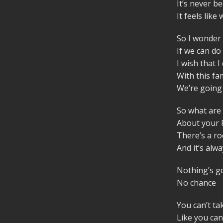
It’s never be
It feels like
So I wonder
If we can do
I wish that I
With this fa
We’re going
So what are
About your
There’s a r
And it’s alw
Nothing’s g
No chance
You can’t t
Like you can