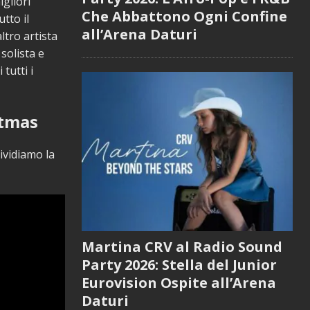
gliori
Che Abbattono Ogni Confine
tto il
all’Arena Daturi
ltro artista
 solista e
tutti i
stmas
vidiamo la
Martina CRV al Radio Sound
Party 2026: Stella del Junior
Eurovision Ospite all’Arena
Daturi