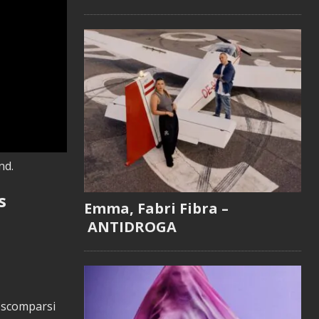
nd.
s
Emma, Fabri Fibra –
ANTIDROGA
o scomparsi