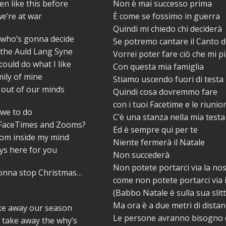
en like this before
Non è mai successo prima
 we’re at war
È come se fossimo in guerra
Quindi mi chiedo chi deciderà
 who’s gonna decide
Se potremo cantare il Canto d
 the Auld Lang Syne
Vorrei poter fare ciò che mi p
 could do what I like
Con questa mia famiglia
mily of mine
Stiamo uscendo fuori di testa
 out of our minds
Quindi cosa dovremmo fare
con i tuoi Facetime e le riuni
 we to do
C’è una stanza nella mia testa
 FaceTimes and Zooms?
Ed è sempre qui per te
oom inside my mind
Niente fermerà il Natale
ays here for you
Non succederà
Non potete portarci via la no
onna stop Christmas…
come non potete portarci via 
(Babbo Natale è sulla sua slit
Ma ora è a due metri di distan
ake away our season
Le persone avranno bisogno 
 take away the why’s