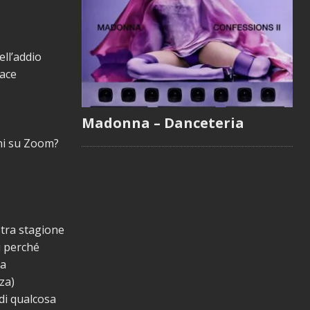
ell’addio
iace
Madonna – Danceteria
oni su Zoom?
stra stagione
i perché
ta
za)
di qualcosa