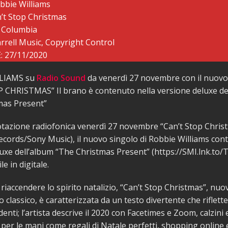
bbie Williams
’t Stop Christmas
 Columbia
rrell Music, Copyright Control
 27/11/2020
LIAMS su
Radio Sound
da venerdì 27 novembre con il nuovo
 CHRISTMAS” Il brano è contenuto nella versione deluxe de
mas Present”
otazione radiofonica venerdì 27 novembre “Can’t Stop Chris
cords/Sony Music), il nuovo singolo di Robbie Williams con
uxe dell’album “The Christmas Present” (https://SMI.lnk.to/
le in digitale.
riaccendere lo spirito natalizio, “Can’t Stop Christmas”, nuo
 classico, è caratterizzata da un testo divertente che riflett
enti; l’artista descrive il 2020 con Facetimes e Zoom, calzini 
i per le mani come regali di Natale perfetti, shopping online 