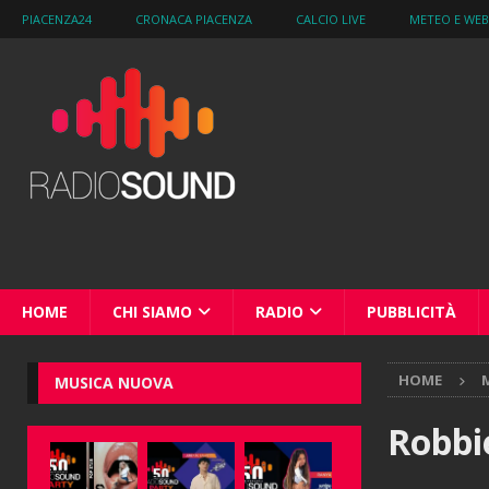
PIACENZA24
CRONACA PIACENZA
CALCIO LIVE
METEO E WE
HOME
CHI SIAMO
RADIO
PUBBLICITÀ
HOME
M
MUSICA NUOVA
Robbi