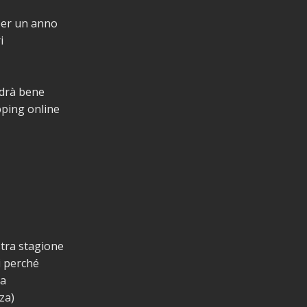
per un anno
i
ndrà bene
pping online
stra stagione
i perché
ta
za)