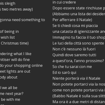
in cui credere
his sleigh
Dopo essere state rinchiuse 
s two metres away)
(Abbiamo una lista dei desider
gonna need something to
Per afferrare il Natale)
Se ti chiedi cosa mi piaccia
 of being in
una catasta di igienizzante a
wish list
Immagino tu faccia il tuo sho
 Christmas time)
Le luci della città sono spente
Non c’è nessuno là fuori
ndering what I like
Quindi dove saremo tutti
itiser will do fine
a quest’ora, l’anno prossimo?
 do your shopping online
So che tu sarai con me
eet lights are out
Ed io sarò qui
ody about
Niente porterà via il Natale
Non potete portarci via la no
l we all be
come non potete portarci via 
me next year?
(Babbo Natale è sulla sua slit
l be with me
Ma ora è a due metri di distan