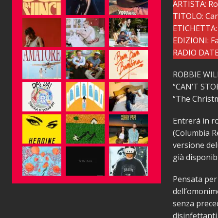
ARTISTA: Ro
TITOLO: Can
ETICHETTA:
EDIZIONI: Fa
RADIO DATE:
ROBBIE WIL
“CAN’T STOP
“The Christ
Entrerà in r
(Columbia Re
versione del
già disponibi
Pensata per 
dell’omonimo
senza preced
disinfettant