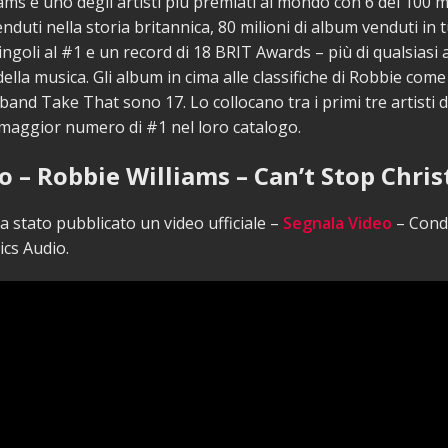
ams è uno degli artisti più premiati al mondo con 6 dei 100 mi
duti nella storia britannica, 80 milioni di album venduti in tu
ngoli al #1 e un record di 18 BRIT Awards – più di qualsiasi a
della musica. Gli album in cima alle classifiche di Robbie come
band Take That sono 17. Lo collocano tra i primi tre artisti di 
 maggior numero di #1 nel loro catalogo.
o – Robbie Williams – Can’t Stop Chri
 stato pubblicato un video ufficiale –
Segnala Video
– Condi
ics Audio.