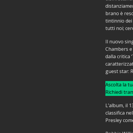
distanziamen
brano è reso
tintinnio de
tutti noi; ce
Il nuovo sin
Chambers e R
dalla critica
caratterizzat
guest star: 
Ascolta la t
Richiedi tra
L’album, il 
classifica ne
Presley come