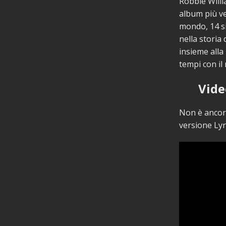
Robbie Willi
album più ven
mondo, 14 si
nella storia 
insieme alla 
tempi con il
Vide
Non è ancora
versione Lyr