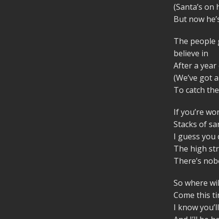
(Santa’s on 
But now he’
The people 
believe in
After a year
(We’ve got a 
To catch the
If you’re wo
Stacks of san
I guess you
The high str
There’s nob
So where wil
Come this ti
I know you’l