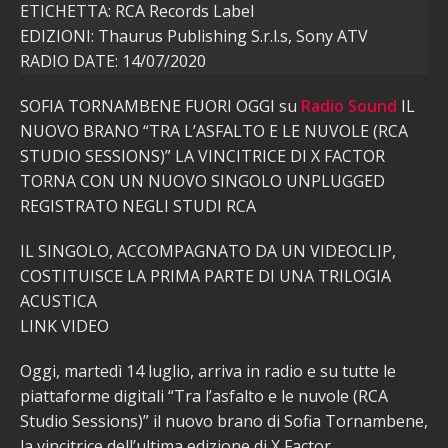
ETICHETTA: RCA Records Label
EDIZIONI: Thaurus Publishing S.r.l.s, Sony ATV
RADIO DATE: 14/07/2020
SOFIA TORNAMBENE FUORI OGGI su
Radio Sound
IL
NUOVO BRANO “TRA L’ASFALTO E LE NUVOLE (RCA
STUDIO SESSIONS)” LA VINCITRICE DI X FACTOR
TORNA CON UN NUOVO SINGOLO UNPLUGGED
REGISTRATO NEGLI STUDI RCA
IL SINGOLO, ACCOMPAGNATO DA UN VIDEOCLIP,
COSTITUISCE LA PRIMA PARTE DI UNA TRILOGIA
ACUSTICA
LINK VIDEO
Oggi, martedì 14 luglio, arriva in radio e su tutte le
piattaforme digitali “Tra l’asfalto e le nuvole (RCA
Studio Sessions)” il nuovo brano di Sofia Tornambene,
la vincitrice dell’ultima edizione di X Factor.