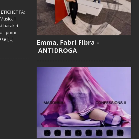
riETICHETTA:
Musicali
 harakiri
 i primi
rese
[…]
Emma, Fabri Fibra –
ANTIDROGA