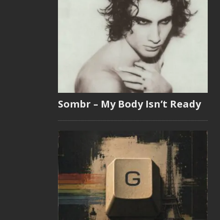
Sombr – My Body Isn’t Ready