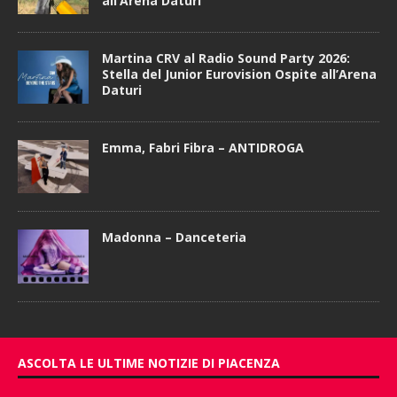
all’Arena Daturi
Martina CRV al Radio Sound Party 2026:
Stella del Junior Eurovision Ospite all’Arena
Daturi
Emma, Fabri Fibra – ANTIDROGA
Madonna – Danceteria
ASCOLTA LE ULTIME NOTIZIE DI PIACENZA