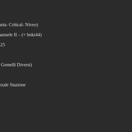
i
ta- Critical- Niveo)
anuele II – (+ bnkr44)
025
Gemelli Diversi)
zale Stazione