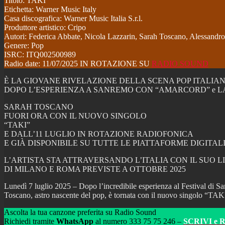
Titolo: TAKI
Etichetta: Warner Music Italy
Casa discografica: Warner Music Italia S.r.l.
Produttore artistico: Cripo
Autori: Federica Abbate, Nicola Lazzarin, Sarah Toscano, Alessandr
Genere: Pop
ISRC: ITQ002500989
Radio date: 11/07/2025 IN ROTAZIONE SU
RADIO SOUND
È LA GIOVANE RIVELAZIONE DELLA SCENA POP ITALIA
DOPO L’ESPERIENZA A SANREMO CON “AMARCORD” e L
SARAH TOSCANO
FUORI ORA CON IL NUOVO SINGOLO
“TAKI”
E DALL’11 LUGLIO IN ROTAZIONE RADIOFONICA
E GIÀ DISPONIBILE SU TUTTE LE PIATTAFORME DIGITAL
L’ARTISTA STA ATTRAVERSANDO L’ITALIA CON IL SUO 
DI MILANO E ROMA PREVISTE A OTTOBRE 2025
Lunedì 7 luglio 2025 – Dopo l’incredibile esperienza al Festival di Sa
Toscano, astro nascente del pop, è tornata con il nuovo singolo “TAKI”,
Ascolta la tua canzone preferita su Radio Sound
Richiedi tramite
WhatsApp
al numero 333 75 75 246 –
SCRIVI e 