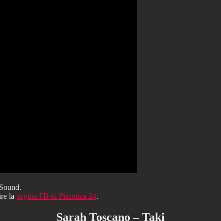
 Sound.
ire la
pagina FB di Piacenza 24
.
Sarah Toscano – Taki