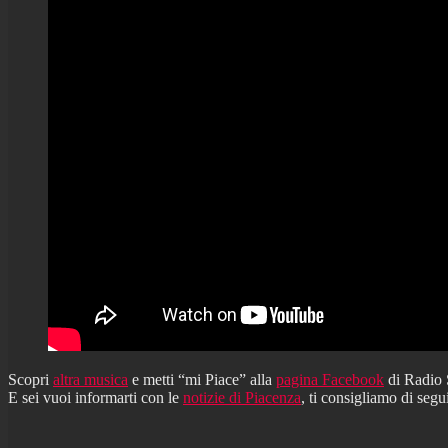
Scopri
altra musica
e metti “mi Piace” alla
pagina Facebook
di Radio
E sei vuoi informarti con le
notizie di Piacenza
, ti consigliamo di segu