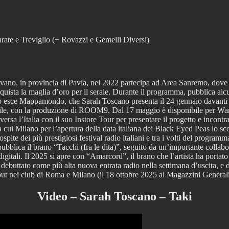
te e Treviglio (+ Rovazzi e Gemelli Diversi)
no, in provincia di Pavia, nel 2022 partecipa ad Area Sanremo, dove vie
quista la maglia d’oro per il serale. Durante il programma, pubblica alc
o esce Mappamondo, che Sarah Toscano presenta il 24 gennaio davanti a E
tile, con la produzione di ROOM9. Dal 17 maggio è disponibile per Wa
ersa l’Italia con il suo Instore Tour per presentare il progetto e incon
 tra cui Milano per l’apertura della data italiana dei Black Eyed Peas lo s
 ospite dei più prestigiosi festival radio italiani e tra i volti del progr
e pubblica il brano “Tacchi (fra le dita)”, seguito da un’importante coll
digitali. Il 2025 si apre con “Amarcord”, il brano che l’artista ha portat
 debuttato come più alta nuova entrata radio nella settimana d’uscita, e 
d out nei club di Roma e Milano (il 18 ottobre 2025 ai Magazzini Genera
Video – Sarah Toscano – Taki