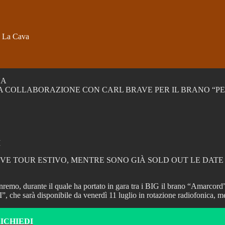
o La Cava
NA
A COLLABORAZIONE CON CARL BRAVE PER IL BRANO “P
I
LIVE TOUR ESTIVO, MENTRE SONO GIÀ SOLD OUT LE DATE
nremo, durante il quale ha portato in gara tra i BIG il brano “Amarcord
 che sarà disponibile da venerdì 11 luglio in rotazione radiofonica, mentr
RICHIEDI