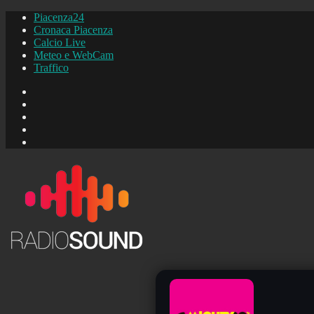
Piacenza24
Cronaca Piacenza
Calcio Live
Meteo e WebCam
Traffico
FB
Instagram
YouTube
FB
Piacenza24