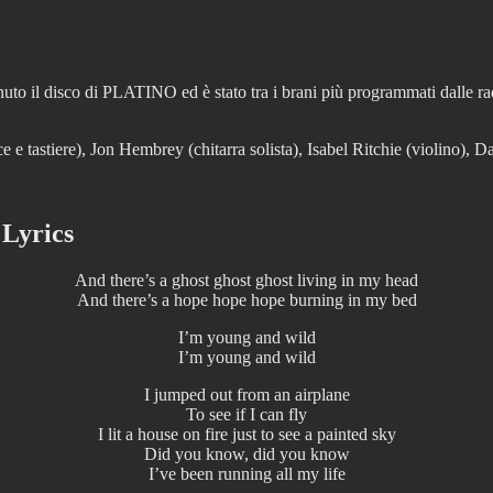
ottenuto il disco di PLATINO ed è stato tra i brani più programmati d
e tastiere), Jon Hembrey (chitarra solista), Isabel Ritchie (violino), D
 Lyrics
And there’s a ghost ghost ghost living in my head
And there’s a hope hope hope burning in my bed
I’m young and wild
I’m young and wild
I jumped out from an airplane
To see if I can fly
I lit a house on fire just to see a painted sky
Did you know, did you know
I’ve been running all my life