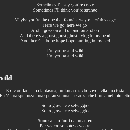
Sometimes I’ll say you’re crazy
Sometimes I’ll think you’re strange
Maybe you’re the one that found a way out of this cage
Here we go, here we go
And it goes on and on and on and on
And there’s a ghost ghost ghost living in my head
And there’s a hope hope hope burning in my bed
I’m young and wild
I’m young and wild
Wild
E c’è un fantasma fantasma, un fantasma che vive nella mia testa
E c’è una speranza, una speranza, una speranza che brucia nel mio lett
Sono giovane e selvaggio
Sono giovane e selvaggio
Sono saltato fuori da un aereo
Per vedere se potevo volare