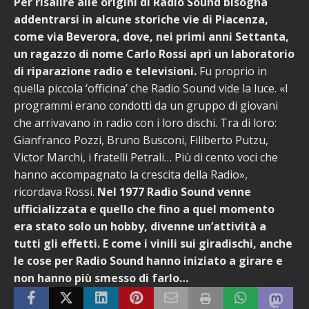
Per risalire alle origini di Radio Sound bisogna
addentrarsi in alcune storiche vie di Piacenza,
come via Beverora, dove, nei primi anni Settanta,
un ragazzo di nome Carlo Rossi aprì un laboratorio
di riparazione radio e televisioni.
Fu proprio in
quella piccola ‘officina’ che Radio Sound vide la luce. «I
programmi erano condotti da un gruppo di giovani
che arrivavano in radio con i loro dischi. Tra di loro:
Gianfranco Pozzi, Bruno Busconi, Filiberto Putzu,
Victor Marchi, i fratelli Petrali… Più di cento voci che
hanno accompagnato la crescita della Radio»,
ricordava Rossi.
Nel 1977 Radio Sound venne
ufficializzata e quello che fino a quel momento
era stato solo un hobby, divenne un’attività a
tutti gli effetti. E come i vinili sui giradischi, anche
le cose per Radio Sound hanno iniziato a girare e
non hanno più smesso di farlo…