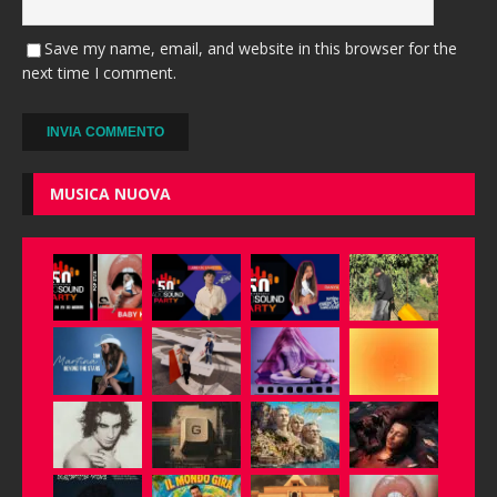
Save my name, email, and website in this browser for the
next time I comment.
A
l
MUSICA NUOVA
t
e
r
n
a
t
i
v
e
: