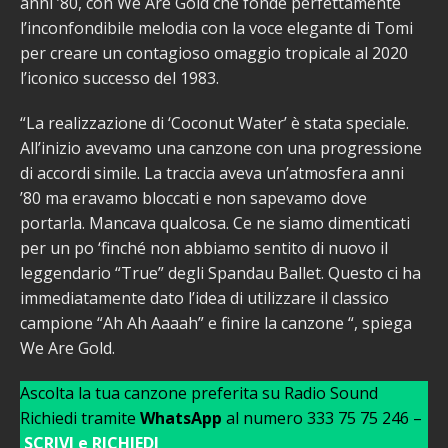
anni ’80, con We Are Gold che fonde perfettamente
l’inconfondibile melodia con la voce elegante di Tomi
per creare un contagioso omaggio tropicale al 2020
l’iconico successo del 1983.
“La realizzazione di ‘Coconut Water’ è stata speciale.
All’inizio avevamo una canzone con una progressione
di accordi simile. La traccia aveva un’atmosfera anni
’80 ma eravamo bloccati e non sapevamo dove
portarla. Mancava qualcosa. Ce ne siamo dimenticati
per un po ‘finché non abbiamo sentito di nuovo il
leggendario “True” degli Spandau Ballet. Questo ci ha
immediatamente dato l’idea di utilizzare il classico
campione “Ah Ah Aaaah” e finire la canzone “, spiega
We Are Gold.
Ascolta la tua canzone preferita su Radio Sound
Richiedi tramite
WhatsApp
al numero 333 75 75 246 –
SCRIVI e RICHIEDI