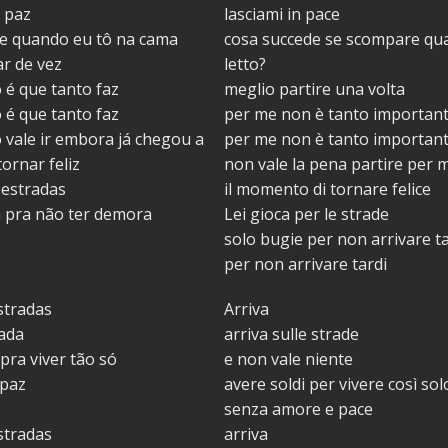
 paz
lasciami in pace
me quando eu tô na cama
cosa succede se scompare qu
r de vez
letto?
 é que tanto faz
meglio partire una volta
 é que tanto faz
per me non è tanto importan
 vale ir embora já chegou a
per me non è tanto importan
ornar feliz
non vale la pena partire per m
 estradas
il momento di tornare felice
 pra não ter demora
Lei gioca per le strade
solo bugie per non arrivare t
per non arrivare tardi
stradas
Arriva
nada
arriva sulle strade
 pra viver tão só
e non vale niente
 paz
avere soldi per vivere così sol
senza amore e pace
stradas
arriva