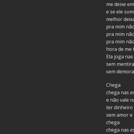
me deixe em
e se ele so
melhor deixa
pra mim não
pra mim não
pra mim não
hora de me t
Ela joga nas
sem mentira
sem demora
Chega
chega nas e
e não vale 
ter dinheiro
sem amor e
chega
chega nas e