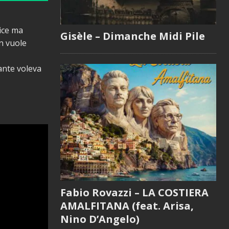
lice ma
Gisèle – Dimanche Midi Pile
n vuole
ante voleva
Fabio Rovazzi – LA COSTIERA
AMALFITANA (feat. Arisa,
Nino D’Angelo)