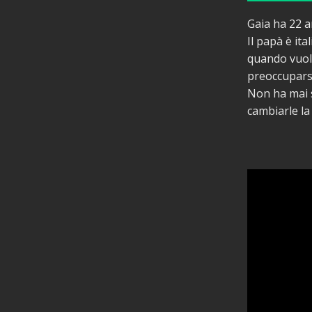
Gaia ha 22 a
Il papà è it
quando vuole
preoccuparsi
Non ha mai s
cambiarle la 