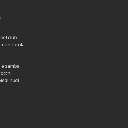
o
 nel club
 non rotola
a
so e samba,
 occhi
iedi nudi
a