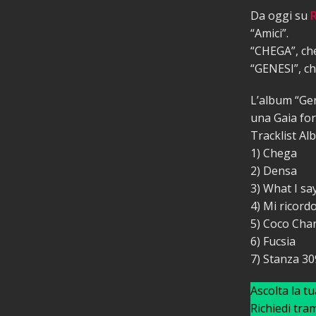
Da oggi su
“Amici”.
“CHEGA”, che 
“GENESI”, che
L’album “Gen
una Gaia for
Tracklist Al
1) Chega
2) Densa
3) What I sa
4) Mi ricord
5) Coco Cha
6) Fucsia
7) Stanza 30
Ascolta la t
Richiedi tra