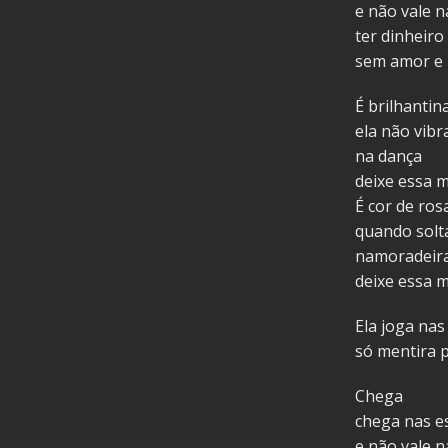
e não vale 
ter dinheiro
sem amor e
É brilhantin
ela não vib
na dança
deixe essa m
É cor de ros
quando solt
namoradeira
deixe essa m
Ela joga nas
só mentira p
Chega
chega nas e
e não vale 