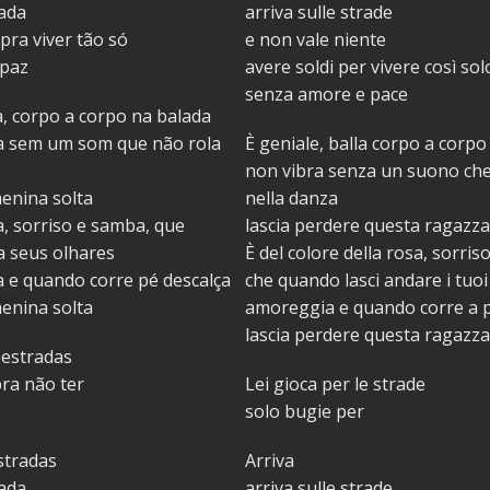
nada
arriva sulle strade
 pra viver tão só
e non vale niente
 paz
avere soldi per vivere così sol
senza amore e pace
a, corpo a corpo na balada
ra sem um som que não rola
È geniale, balla corpo a corpo
non vibra senza un suono che
enina solta
nella danza
a, sorriso e samba, que
lascia perdere questa ragazz
a seus olhares
È del colore della rosa, sorri
 e quando corre pé descalça
che quando lasci andare i tuoi
enina solta
amoreggia e quando corre a p
lascia perdere questa ragazz
 estradas
ra não ter
Lei gioca per le strade
solo bugie per
stradas
Arriva
nada
arriva sulle strade