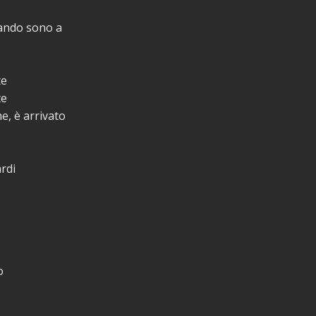
ando sono a
te
te
e, è arrivato
ardi
o