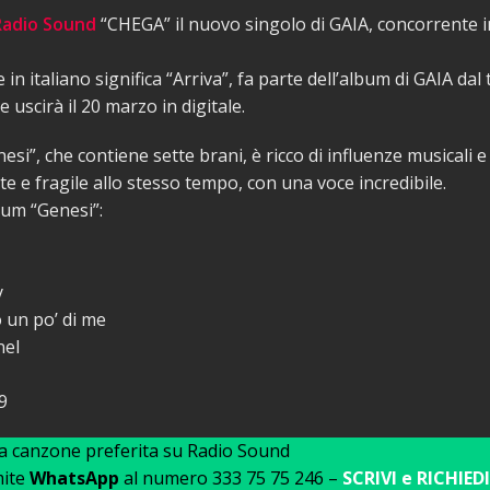
Radio Sound
“CHEGA” il nuovo singolo di GAIA, concorrente i
in italiano significa “Arriva”, fa parte dell’album di GAIA dal 
 uscirà il 20 marzo in digitale.
esi”, che contiene sette brani, è ricco di influenze musicali e
te e fragile allo stesso tempo, con una voce incredibile.
bum “Genesi”:
y
o un po’ di me
nel
9
ua canzone preferita su Radio Sound
mite
WhatsApp
al numero 333 75 75 246 –
SCRIVI e RICHIEDI