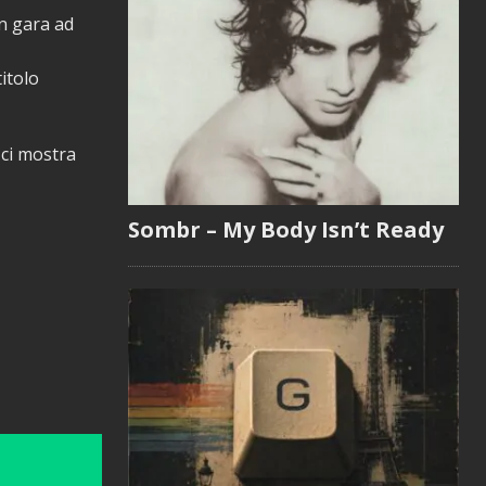
n gara ad
titolo
 ci mostra
Sombr – My Body Isn’t Ready