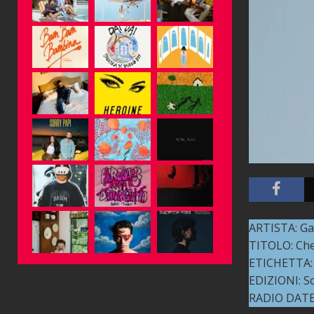
ARTISTA: Ga
TITOLO: Ch
ETICHETTA: 
EDIZIONI: So
RADIO DATE: