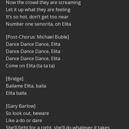
Now the crowd they are screaming
Let it up what they are feeling
It’s so hot, don’t get too near
Number one senorita, oh Elita
[Post-Chorus: Michael Buble]
Dance Dance Dance, Elita
Dance Dance Dance, Elita
Dance Dance Dance, Elita
Come on Elita (ta ta ta)
[Bridge]
Bailame Elita, baila
Elita baila
[Gary Barlow]
So look out, beware
Like a do or dare
She’ll fight for a right, she’ll do whatever it takes