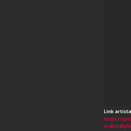
Link artista
https://op
si=BUt4Rp5