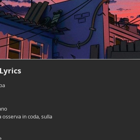
Lyrics
lba
ano
 osserva in coda, sulla
e