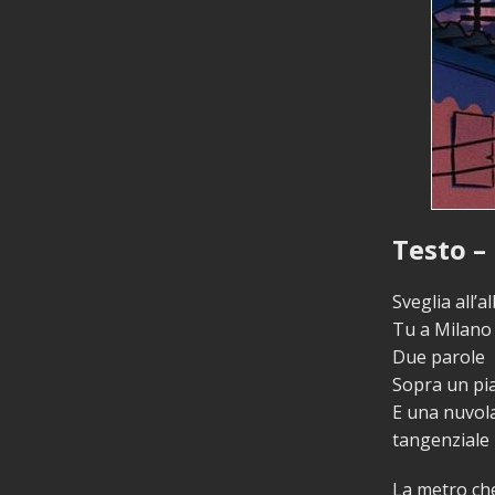
Testo – 
Sveglia all’a
Tu a Milano
Due parole
Sopra un pi
E una nuvola
tangenziale
La metro ch