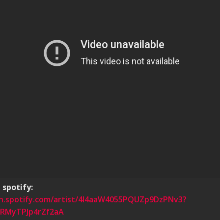
 spotify:
en.spotify.com/artist/4I4aaW4055PQUZp9DzPNv3?
iRMyTPJp4rZf2aA