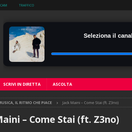
BCAM
TRAFFICO
Seleziona il canal
SCRIVI IN DIRETTA
ASCOLTA
USICA, IL RITMO CHE PIACE
Jack Maini – Come Stai (ft. Z3no)
aini – Come Stai (ft. Z3no)