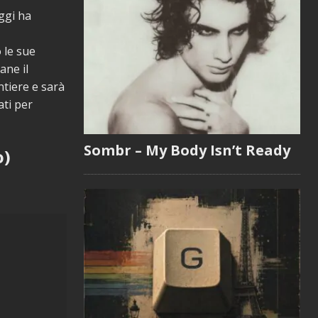
ggi ha
 le sue
ane il
ntiere e sarà
ati per
Sombr – My Body Isn’t Ready
o)