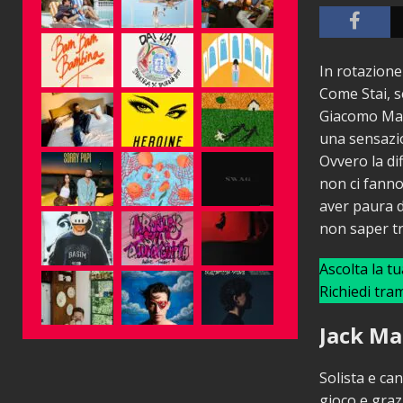
In rotazion
Come Stai, s
Giacomo Main
una sensazio
Ovvero la dif
non ci fanno
aver paura di
non saper t
Ascolta la t
Richiedi tra
Jack Ma
Solista e ca
gioco e graz