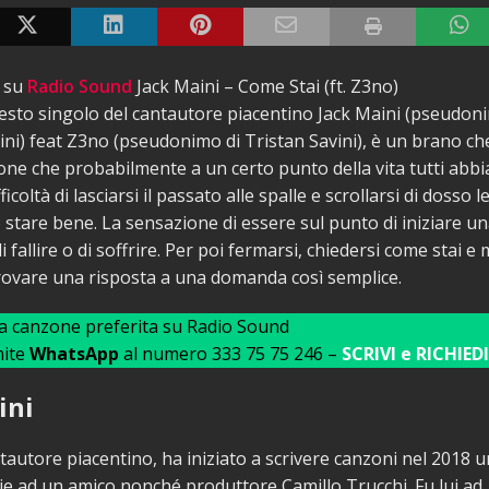
e su
Radio Sound
Jack Maini – Come Stai (ft. Z3no)
esto singolo del cantautore piacentino Jack Maini (pseudon
i) feat Z3no (pseudonimo di Tristan Savini), è un brano che
ne che probabilmente a un certo punto della vita tutti abbi
ficoltà di lasciarsi il passato alle spalle e scrollarsi di dosso 
 stare bene. La sensazione di essere sul punto di iniziare un
 fallire o di soffrire. Per poi fermarsi, chiedersi come stai e 
rovare una risposta a una domanda così semplice.
ua canzone preferita su Radio Sound
mite
WhatsApp
al numero 333 75 75 246 –
SCRIVI e RICHIEDI
ini
ntautore piacentino, ha iniziato a scrivere canzoni nel 2018 u
ie ad un amico nonché produttore Camillo Trucchi. Fu lui ad