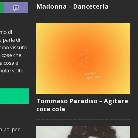
Madonna – Danceteria
imo di
 parla di
amo vissuto.
le cose che
a cosa e
molte volte
Tommaso Paradiso – Agitare
coca cola
n po’ per