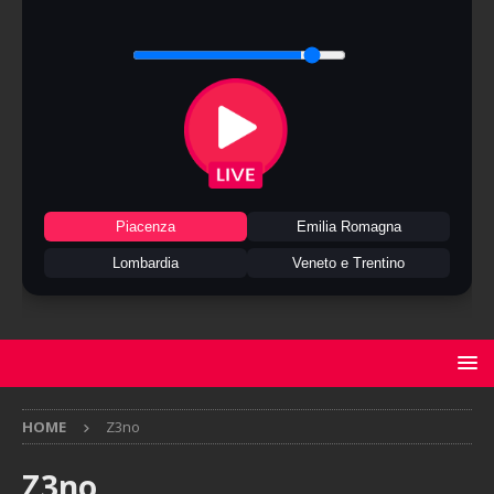
Piacenza
Emilia Romagna
Lombardia
Veneto e Trentino
HOME
Z3no
Z3no