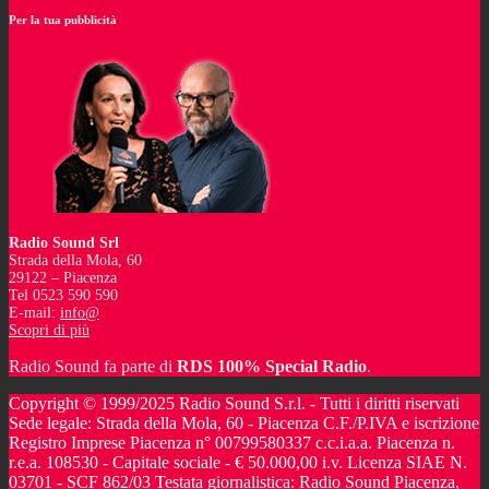
Per la tua pubblicità
Radio Sound Srl
Strada della Mola, 60
29122 – Piacenza
Tel 0523 590 590
E-mail:
info@
Scopri di più
Radio Sound fa parte di
RDS 100% Special Radio
.
Copyright © 1999/2025 Radio Sound S.r.l. - Tutti i diritti riservati
Sede legale: Strada della Mola, 60 - Piacenza C.F./P.IVA e iscrizione
Registro Imprese Piacenza n° 00799580337 c.c.i.a.a. Piacenza n.
r.e.a. 108530 - Capitale sociale - € 50.000,00 i.v. Licenza SIAE N.
03701 - SCF 862/03 Testata giornalistica: Radio Sound Piacenza,