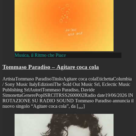
Musica, il Ritmo che Piace
Tommaso Paradiso – Agitare coca cola
ArtistaTommaso ParadisoTitoloAgitare coca colaEtichettaColumbia
/ Sony Music ItalyEdizioniThe Sold Out Music Srl, Eclectic Music
Publishing SrlAutoriTommaso Paradiso, Davide
SimonettaGenerePopISRCITRSS2600002Radio date19/06/2026 IN
ROTAZIONE SU RADIO SOUND Tommaso Paradiso annuncia il
nuovo singolo “Agitare coca cola”, da
[…]