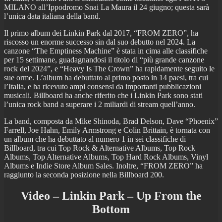
MILANO all’Ippodromo Snai La Maura il 24 giugno; questa sarà
l’unica data italiana della band.
Il primo album dei Linkin Park dal 2017, “FROM ZERO”, ha
riscosso un enorme successo sin dal suo debutto nel 2024. La
canzone “The Emptiness Machine” è stata in cima alle classifiche
per 15 settimane, guadagnandosi il titolo di “più grande canzone
rock del 2024”, e “Heavy Is The Crown” ha rapidamente seguito le
sue orme. L’album ha debuttato al primo posto in 14 paesi, tra cui
l’Italia, e ha ricevuto ampi consensi da importanti pubblicazioni
musicali. Billboard ha anche riferito che i Linkin Park sono stati
l’unica rock band a superare i 2 miliardi di stream quell’anno.
La band, composta da Mike Shinoda, Brad Delson, Dave “Phoenix”
Farrell, Joe Hahn, Emily Armstrong e Colin Brittain, è tornata con
un album che ha debuttato al numero 1 in sei classifiche di
Billboard, tra cui Top Rock & Alternative Albums, Top Rock
Albums, Top Alternative Albums, Top Hard Rock Albums, Vinyl
Albums e Indie Store Album Sales. Inoltre, “FROM ZERO” ha
raggiunto la seconda posizione nella Billboard 200.
Video – Linkin Park – Up From the
Bottom