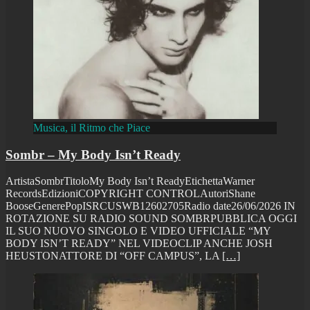
Musica, il Ritmo che Piace
Sombr – My Body Isn’t Ready
ArtistaSombrTitoloMy Body Isn’t ReadyEtichettaWarner
RecordsEdizioniCOPYRIGHT CONTROLAutoriShane
BooseGenerePopISRCUSWB12602705Radio date26/06/2026 IN
ROTAZIONE SU RADIO SOUND SOMBRPUBBLICA OGGI
IL SUO NUOVO SINGOLO E VIDEO UFFICIALE “MY
BODY ISN’T READY” NEL VIDEOCLIP ANCHE JOSH
HEUSTONATTORE DI “OFF CAMPUS”, LA
[…]