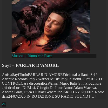
Musica, il Ritmo che Piace
Sayf – PARLAR D’AMORE
ArtistaSayfTitoloPARLAR D’AMOREEtichettaLa Santa Srl /
Atlantic Records Italy / Warner Music ItalyEdizioniCOPYRIGHT
CONTROLCasa discograficaWarner Music Italia S.r.l.Produttore
artisticoLuca Di Blasi, Giorgio De LauriAutoriAdam Viacava,
Andrea Brasi, Luca Di BlasiGenerePopISRCIT6N92600021Radio
date24/07/2026 IN ROTAZIONE SU RADIO SOUND
[…]