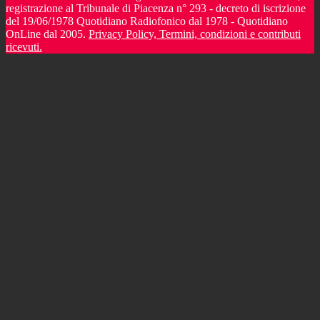
registrazione al Tribunale di Piacenza n° 293 - decreto di iscrizione
del 19/06/1978 Quotidiano Radiofonico dal 1978 - Quotidiano
OnLine dal 2005.
Privacy Policy, Termini, condizioni e contributi
ricevuti.