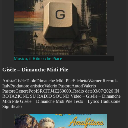
Musica, il Ritmo che Piace
Gisèle – Dimanche Midi Pile
ArtistaGisèleTitoloDimanche Midi PileEtichettaWarner Records
ItalyProduttore artisticoValerio PastoreAutoriValerio
PastoreGenerePopISRCITJ4Z2600001Radio date03/07/2026 IN
ROTAZIONE SU RADIO SOUND Video – Gisèle – Dimanche
Midi Pile Gisèle – Dimanche Midi Pile Testo – Lyrics Traduzione
Significato