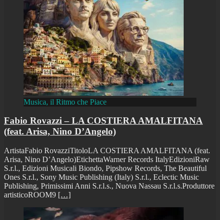
Musica, il Ritmo che Piace
Fabio Rovazzi – LA COSTIERA AMALFITANA
(feat. Arisa, Nino D’Angelo)
ArtistaFabio RovazziTitoloLA COSTIERA AMALFITANA (feat.
Arisa, Nino D’Angelo)EtichettaWarner Records ItalyEdizioniRaw
S.r.l., Edizioni Musicali Biondo, Pipshow Records, The Beautiful
Ones S.r.l., Sony Music Publishing (Italy) S.r.l., Eclectic Music
Publishing, Primissimi Anni S.r.l.s., Nuova Nassau S.r.l.s.Produttore
artisticoROOM9
[…]