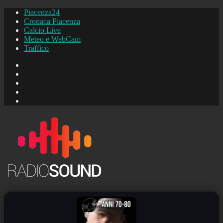
Piacenza24
Cronaca Piacenza
Calcio Live
Meteo e WebCam
Traffico
FB
Instagram
YouTube
FB
Piacenza24