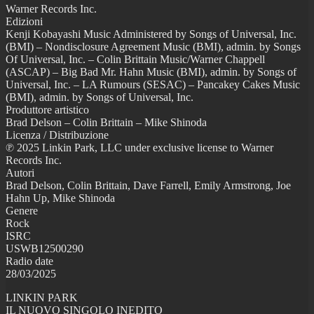
Warner Records Inc.
Edizioni
Kenji Kobayashi Music Administered by Songs of Universal, Inc.
(BMI) – Nondisclosure Agreement Music (BMI), admin. by Songs
Of Universal, Inc. – Colin Brittain Music/Warner Chappell
(ASCAP) – Big Bad Mr. Hahn Music (BMI), admin. by Songs of
Universal, Inc. – LA Rumours (SESAC) – Pancakey Cakes Music
(BMI), admin. by Songs of Universal, Inc.
Produttore artistico
Brad Delson – Colin Brittain – Mike Shinoda
Licenza / Distribuzione
℗ 2025 Linkin Park, LLC under exclusive license to Warner
Records Inc.
Autori
Brad Delson, Colin Brittain, Dave Farrell, Emily Armstrong, Joe
Hahn Up, Mike Shinoda
Genere
Rock
ISRC
USWB12500290
Radio date
28/03/2025
LINKIN PARK
IL NUOVO SINGOLO INEDITO