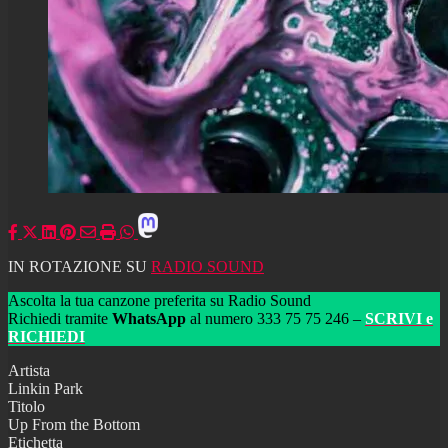
IN ROTAZIONE SU
RADIO SOUND
Ascolta la tua canzone preferita su Radio Sound
Richiedi tramite
WhatsApp
al numero 333 75 75 246 –
SCRIVI e
RICHIEDI
Artista
Linkin Park
Titolo
Up From the Bottom
Etichetta