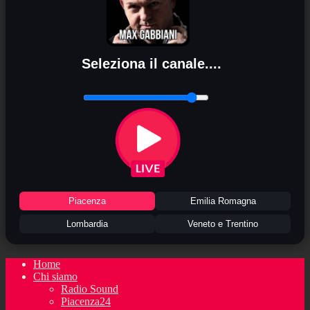
Seleziona il canale....
Piacenza
Emilia Romagna
Lombardia
Veneto e Trentino
Home
Chi siamo
Radio Sound
Piacenza24