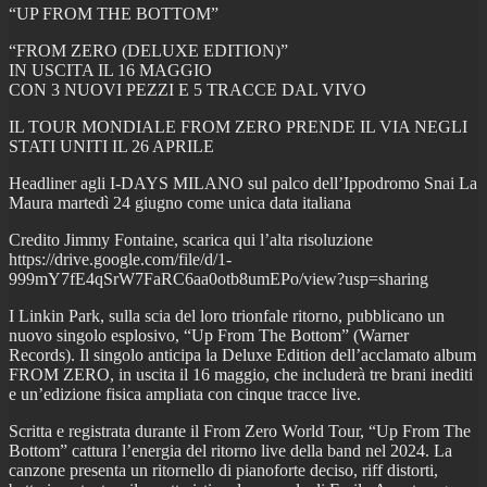
“UP FROM THE BOTTOM”
“FROM ZERO (DELUXE EDITION)”
IN USCITA IL 16 MAGGIO
CON 3 NUOVI PEZZI E 5 TRACCE DAL VIVO
IL TOUR MONDIALE FROM ZERO PRENDE IL VIA NEGLI
STATI UNITI IL 26 APRILE
Headliner agli I-DAYS MILANO sul palco dell’Ippodromo Snai La
Maura martedì 24 giugno come unica data italiana
Credito Jimmy Fontaine, scarica qui l’alta risoluzione
https://drive.google.com/file/d/1-
999mY7fE4qSrW7FaRC6aa0otb8umEPo/view?usp=sharing
I Linkin Park, sulla scia del loro trionfale ritorno, pubblicano un
nuovo singolo esplosivo, “Up From The Bottom” (Warner
Records). Il singolo anticipa la Deluxe Edition dell’acclamato album
FROM ZERO, in uscita il 16 maggio, che includerà tre brani inediti
e un’edizione fisica ampliata con cinque tracce live.
Scritta e registrata durante il From Zero World Tour, “Up From The
Bottom” cattura l’energia del ritorno live della band nel 2024. La
canzone presenta un ritornello di pianoforte deciso, riff distorti,