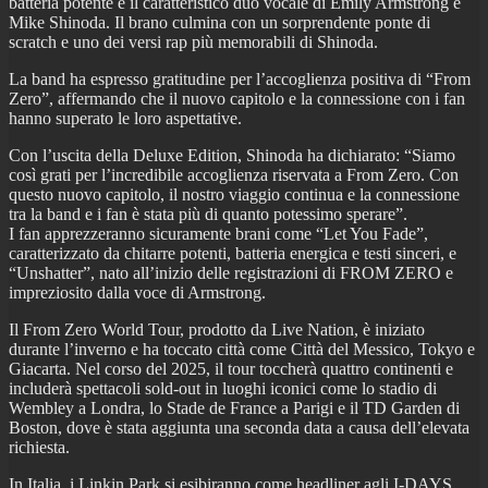
batteria potente e il caratteristico duo vocale di Emily Armstrong e
Mike Shinoda. Il brano culmina con un sorprendente ponte di
scratch e uno dei versi rap più memorabili di Shinoda.
La band ha espresso gratitudine per l’accoglienza positiva di “From
Zero”, affermando che il nuovo capitolo e la connessione con i fan
hanno superato le loro aspettative.
Con l’uscita della Deluxe Edition, Shinoda ha dichiarato: “Siamo
così grati per l’incredibile accoglienza riservata a From Zero. Con
questo nuovo capitolo, il nostro viaggio continua e la connessione
tra la band e i fan è stata più di quanto potessimo sperare”.
I fan apprezzeranno sicuramente brani come “Let You Fade”,
caratterizzato da chitarre potenti, batteria energica e testi sinceri, e
“Unshatter”, nato all’inizio delle registrazioni di FROM ZERO e
impreziosito dalla voce di Armstrong.
Il From Zero World Tour, prodotto da Live Nation, è iniziato
durante l’inverno e ha toccato città come Città del Messico, Tokyo e
Giacarta. Nel corso del 2025, il tour toccherà quattro continenti e
includerà spettacoli sold-out in luoghi iconici come lo stadio di
Wembley a Londra, lo Stade de France a Parigi e il TD Garden di
Boston, dove è stata aggiunta una seconda data a causa dell’elevata
richiesta.
In Italia, i Linkin Park si esibiranno come headliner agli I-DAYS