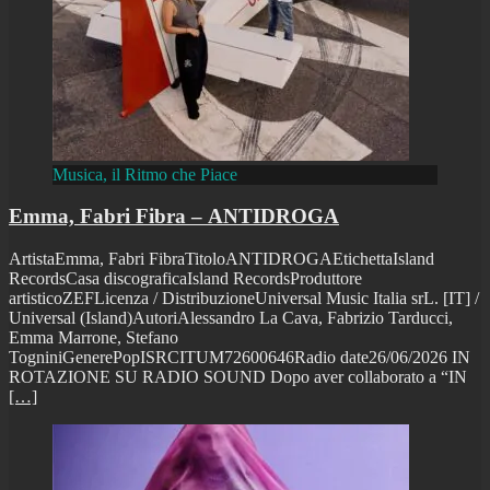
Musica, il Ritmo che Piace
Emma, Fabri Fibra – ANTIDROGA
ArtistaEmma, Fabri FibraTitoloANTIDROGAEtichettaIsland
RecordsCasa discograficaIsland RecordsProduttore
artisticoZEFLicenza / DistribuzioneUniversal Music Italia srL. [IT] /
Universal (Island)AutoriAlessandro La Cava, Fabrizio Tarducci,
Emma Marrone, Stefano
TogniniGenerePopISRCITUM72600646Radio date26/06/2026 IN
ROTAZIONE SU RADIO SOUND Dopo aver collaborato a “IN
[…]