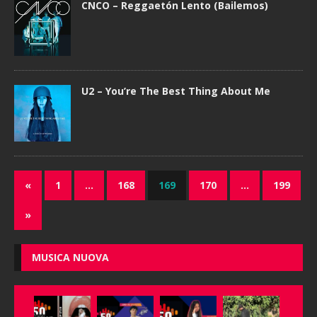
CNCO – Reggaetón Lento (Bailemos)
U2 – You’re The Best Thing About Me
«
1
…
168
169
170
…
199
»
MUSICA NUOVA