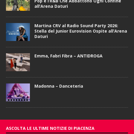
Pop e l’R&B Che Abbattono Ogni Confine
all’Arena Daturi
Martina CRV al Radio Sound Party 2026:
Stella del Junior Eurovision Ospite all’Arena
Daturi
Emma, Fabri Fibra – ANTIDROGA
Madonna – Danceteria
ASCOLTA LE ULTIME NOTIZIE DI PIACENZA