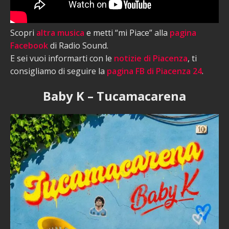
Scopri
altra musica
e metti “mi Piace” alla
pagina
Facebook
di Radio Sound.
E sei vuoi informarti con le
notizie di Piacenza
, ti
consigliamo di seguire la
pagina FB di Piacenza 24
.
Baby K – Tucamacarena