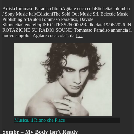
ArtistaTommaso ParadisoTitoloAgitare coca colaEtichettaColumbia
/ Sony Music ItalyEdizioniThe Sold Out Music Srl, Eclectic Music
Publishing SrlAutoriTommaso Paradiso, Davide
SimonettaGenerePopISRCITRSS2600002Radio date19/06/2026 IN
ROTAZIONE SU RADIO SOUND Tommaso Paradiso annuncia il
nuovo singolo “Agitare coca cola”, da
[…]
Musica, il Ritmo che Piace
Sombr – My Body Isn’t Ready