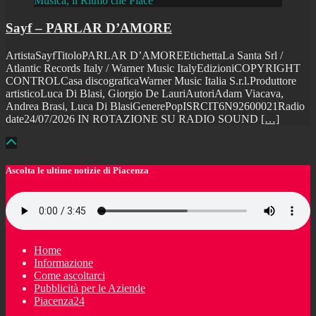
Musica, il Ritmo che Piace
Sayf – PARLAR D’AMORE
ArtistaSayfTitoloPARLAR D’AMOREEtichettaLa Santa Srl /
Atlantic Records Italy / Warner Music ItalyEdizioniCOPYRIGHT
CONTROLCasa discograficaWarner Music Italia S.r.l.Produttore
artisticoLuca Di Blasi, Giorgio De LauriAutoriAdam Viacava,
Andrea Brasi, Luca Di BlasiGenerePopISRCIT6N92600021Radio
date24/07/2026 IN ROTAZIONE SU RADIO SOUND
[…]
Ascolta le ultime notizie di Piacenza
Home
Informazione
Come ascoltarci
Pubblicità per le Aziende
Piacenza24