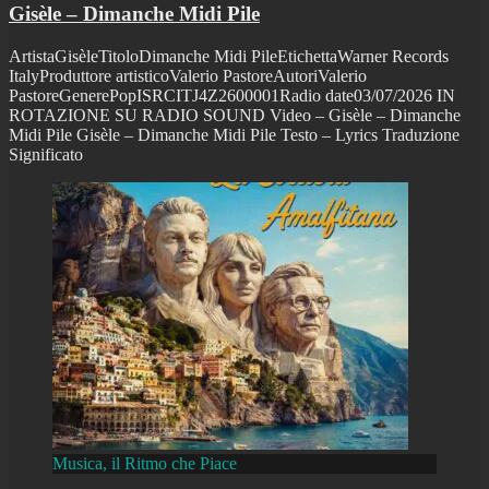
Gisèle – Dimanche Midi Pile
ArtistaGisèleTitoloDimanche Midi PileEtichettaWarner Records
ItalyProduttore artisticoValerio PastoreAutoriValerio
PastoreGenerePopISRCITJ4Z2600001Radio date03/07/2026 IN
ROTAZIONE SU RADIO SOUND Video – Gisèle – Dimanche
Midi Pile Gisèle – Dimanche Midi Pile Testo – Lyrics Traduzione
Significato
Musica, il Ritmo che Piace