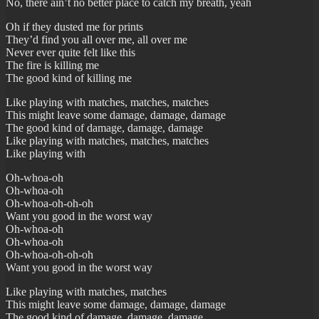
No, there ain’t no better place to catch my breath, yeah
Oh if they dusted me for prints
They’d find you all over me, all over me
Never ever quite felt like this
The fire is killing me
The good kind of killing me
Like playing with matches, matches, matches
This might leave some damage, damage, damage
The good kind of damage, damage, damage
Like playing with matches, matches, matches
Like playing with
Oh-whoa-oh
Oh-whoa-oh
Oh-whoa-oh-oh-oh
Want you good in the worst way
Oh-whoa-oh
Oh-whoa-oh
Oh-whoa-oh-oh-oh
Want you good in the worst way
Like playing with matches, matches
This might leave some damage, damage, damage
The good kind of damage, damage, damage