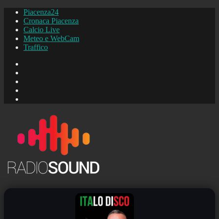
Piacenza24
Cronaca Piacenza
Calcio Live
Meteo e WebCam
Traffico
FB
Instagram
YouTube
FB
Piacenza24