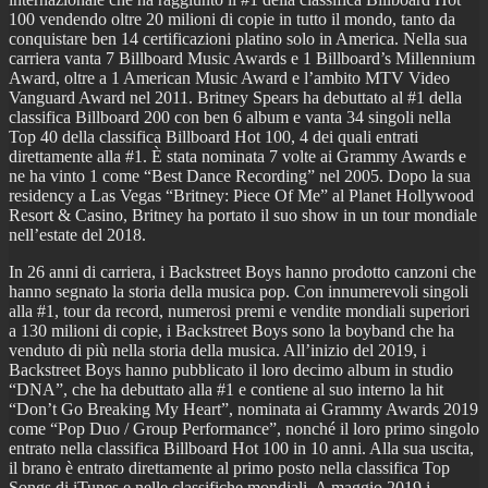
100 vendendo oltre 20 milioni di copie in tutto il mondo, tanto da
conquistare ben 14 certificazioni platino solo in America. Nella sua
carriera vanta 7 Billboard Music Awards e 1 Billboard’s Millennium
Award, oltre a 1 American Music Award e l’ambito MTV Video
Vanguard Award nel 2011. Britney Spears ha debuttato al #1 della
classifica Billboard 200 con ben 6 album e vanta 34 singoli nella
Top 40 della classifica Billboard Hot 100, 4 dei quali entrati
direttamente alla #1. È stata nominata 7 volte ai Grammy Awards e
ne ha vinto 1 come “Best Dance Recording” nel 2005. Dopo la sua
residency a Las Vegas “Britney: Piece Of Me” al Planet Hollywood
Resort & Casino, Britney ha portato il suo show in un tour mondiale
nell’estate del 2018.
In 26 anni di carriera, i Backstreet Boys hanno prodotto canzoni che
hanno segnato la storia della musica pop. Con innumerevoli singoli
alla #1, tour da record, numerosi premi e vendite mondiali superiori
a 130 milioni di copie, i Backstreet Boys sono la boyband che ha
venduto di più nella storia della musica. All’inizio del 2019, i
Backstreet Boys hanno pubblicato il loro decimo album in studio
“DNA”, che ha debuttato alla #1 e contiene al suo interno la hit
“Don’t Go Breaking My Heart”, nominata ai Grammy Awards 2019
come “Pop Duo / Group Performance”, nonché il loro primo singolo
entrato nella classifica Billboard Hot 100 in 10 anni. Alla sua uscita,
il brano è entrato direttamente al primo posto nella classifica Top
Songs di iTunes e nelle classifiche mondiali. A maggio 2019 i