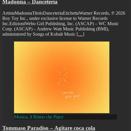
Madonna – Danceteria
ArtistaMadonnaTitoloDanceteriaEtichettaWarner Records, ℗ 2026
Boy Toy Inc., under exclusive license to Warner Records
Inc.EdizioniWebo Girl Publishing, Inc. (ASCAP) – WC Music
Corp. (ASCAP) – Andrew Watt Music Publishing (BMI),
administered by Songs of Kobalt Music
[…]
Musica, il Ritmo che Piace
Tommaso Paradiso – Agitare coca cola