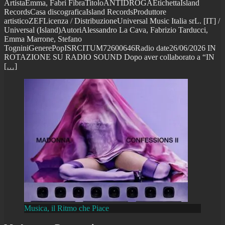
ArtistaEmma, Fabri FibraTitoloANTIDROGAEtichettaIsland
RecordsCasa discograficaIsland RecordsProduttore
artisticoZEFLicenza / DistribuzioneUniversal Music Italia srL. [IT] /
Universal (Island)AutoriAlessandro La Cava, Fabrizio Tarducci,
Emma Marrone, Stefano
TogniniGenerePopISRCITUM72600646Radio date26/06/2026 IN
ROTAZIONE SU RADIO SOUND Dopo aver collaborato a “IN
[…]
Musica, il Ritmo che Piace