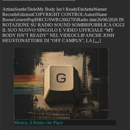
ArtistaSombrTitoloMy Body Isn’t ReadyEtichettaWarner
RecordsEdizioniCOPYRIGHT CONTROLAutoriShane
BooseGenerePopISRCUSWB12602705Radio date26/06/2026 IN
ROTAZIONE SU RADIO SOUND SOMBRPUBBLICA OGGI
IL SUO NUOVO SINGOLO E VIDEO UFFICIALE “MY
BODY ISN’T READY” NEL VIDEOCLIP ANCHE JOSH
HEUSTONATTORE DI “OFF CAMPUS”, LA
[…]
Musica, il Ritmo che Piace