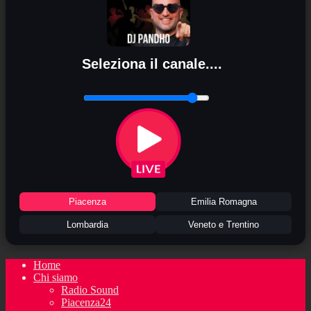
Seleziona il canale....
Piacenza
Emilia Romagna
Lombardia
Veneto e Trentino
Home
Chi siamo
Radio Sound
Piacenza24