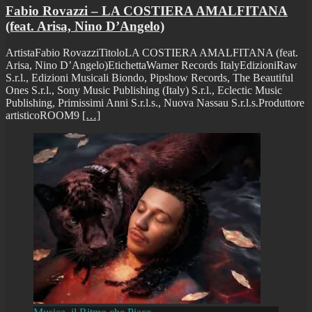
Fabio Rovazzi – LA COSTIERA AMALFITANA
(feat. Arisa, Nino D’Angelo)
ArtistaFabio RovazziTitoloLA COSTIERA AMALFITANA (feat.
Arisa, Nino D’Angelo)EtichettaWarner Records ItalyEdizioniRaw
S.r.l., Edizioni Musicali Biondo, Pipshow Records, The Beautiful
Ones S.r.l., Sony Music Publishing (Italy) S.r.l., Eclectic Music
Publishing, Primissimi Anni S.r.l.s., Nuova Nassau S.r.l.s.Produttore
artisticoROOM9
[…]