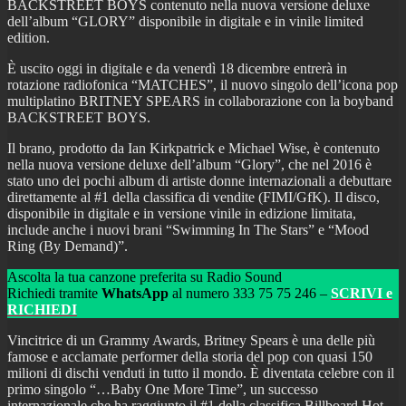
BACKSTREET BOYS contenuto nella nuova versione deluxe
dell’album “GLORY” disponibile in digitale e in vinile limited
edition.
È uscito oggi in digitale e da venerdì 18 dicembre entrerà in
rotazione radiofonica “MATCHES”, il nuovo singolo dell’icona pop
multiplatino BRITNEY SPEARS in collaborazione con la boyband
BACKSTREET BOYS.
Il brano, prodotto da Ian Kirkpatrick e Michael Wise, è contenuto
nella nuova versione deluxe dell’album “Glory”, che nel 2016 è
stato uno dei pochi album di artiste donne internazionali a debuttare
direttamente al #1 della classifica di vendite (FIMI/GfK). Il disco,
disponibile in digitale e in versione vinile in edizione limitata,
include anche i nuovi brani “Swimming In The Stars” e “Mood
Ring (By Demand)”.
Ascolta la tua canzone preferita su Radio Sound
Richiedi tramite
WhatsApp
al numero 333 75 75 246 –
SCRIVI e
RICHIEDI
Vincitrice di un Grammy Awards, Britney Spears è una delle più
famose e acclamate performer della storia del pop con quasi 150
milioni di dischi venduti in tutto il mondo. È diventata celebre con il
primo singolo “…Baby One More Time”, un successo
internazionale che ha raggiunto il #1 della classifica Billboard Hot