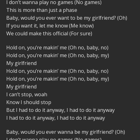
I don’t wanna play no games (No games)
This is more than just a phase
Baby, would you ever want to be my girlfriend? (Oh)
If you want it, let me know (Me know)
We could make this official (For sure)
Hold on, you’re makin’ me (Oh no, baby, no)
Hold on, you’re makin’ me (Oh no, baby, my)
My girlfriend
Hold on, you’re makin’ me (Oh no, baby, no)
Hold on, you’re makin’ me (Oh no, baby, my)
My girlfriend
I can’t stop, woah
Know I should stop
But I had to do it anyway, I had to do it anyway
I had to do it anyway, I had to do it anyway
Baby, would you ever wanna be my girlfriend? (Oh)
I don’t wanna play no games (No games)