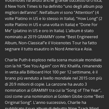
Voicenotes ha avuto anche grande successo di critica,
il New York Times lo ha definito “uno degli album pop
migliori dell’anno”. Nell’album vi sono “Attention” (4
volte Platino in US e lo stesso in Italia), “How Long” (2
volte Platino in US e una volta in Italia) e “Done For
Me” (platino in US e oro in Italia). L’album è stato
nominato ai 2019 GRAMMY come “Best Engineered
Album, Non-Classical”e il Voicenotes Tour ha fatto
segnare il tutto esautiro in Nord America e Asia.
Charlie Puth è esploso nella scena musicale mondiale
con la hit “See You Again” con Wiz Khalifa, rimanendo
in vetta alla Billboard Hot 100 per 12 settimane, è il
brano più venduto a livello mondiale nel 2015 con più
di 20.9 milioni di copie. La canzone ha avuto 3
nomination ai GRAMMY tra cui la “Song of The Year”,
così come una nomination ai Golden Globe come “Best
Original Song”. L’anno successivo, Charlie ha
pubblicato il suo album di debutto Nine Track Mind ,