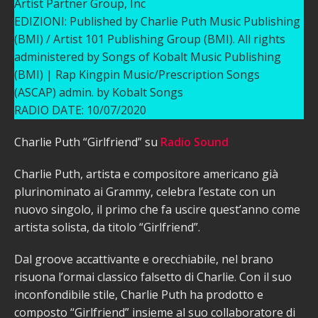
Artist Partner Group, Inc
EDIZIONI: Published by Charlie Puth Music Publishing
(BMI) / Artist 101 Publishing Group (BMI). All rights
administered by Songs of Kobalt Music Publishing
(BMI) | Rap Kingpin Music/Prescription Songs
(ASCAP) admin. by Kobalt Songs
RADIO DATE: 10/07/2020
Charlie Puth “Girlfriend” su
Radio Sound
Charlie Puth, artista e compositore americano già
plurinominato ai Grammy, celebra l’estate con un
nuovo singolo, il primo che fa uscire quest’anno come
artista solista, da titolo “Girlfriend”.
Dal groove accattivante e orecchiabile, nel brano
risuona l’ormai classico falsetto di Charlie. Con il suo
inconfondibile stile, Charlie Puth ha prodotto e
composto “Girlfriend” insieme al suo collaboratore di