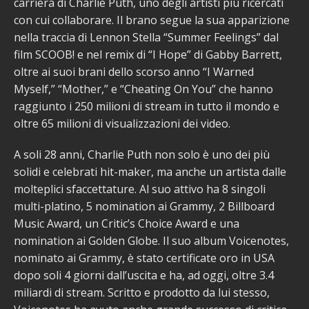
carriera di Charlie Puth, uno degli artisti più ricercati
con cui collaborare. Il brano segue la sua apparizione
nella traccia di Lennon Stella “Summer Feelings” dal
film SCOOB! e nel remix di “I Hope” di Gabby Barrett,
oltre ai suoi brani dello scorso anno “I Warned
Myself,” “Mother,” e “Cheating On You” che hanno
raggiunto i 250 milioni di stream in tutto il mondo e
oltre 65 milioni di visualizzazioni dei video.
A soli 28 anni, Charlie Puth non solo è uno dei più
solidi e celebrati hit-maker, ma anche un artista dalle
molteplici sfaccettature. Al suo attivo ha 8 singoli
multi-platino, 5 nomination ai Grammy, 2 Billboard
Music Award, un Critic’s Choice Award e una
nomination ai Golden Globe. Il suo album Voicenotes,
nominato ai Grammy, è stato certificate oro in USA
dopo soli 4 giorni dall’uscita e ha, ad oggi, oltre 3.4
miliardi di stream. Scritto e prodotto da lui stesso,