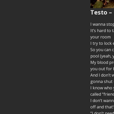
Testo – 
I wanna stop
It’s hard to 
your room
I try to lock
So you can 
pool (yeah, 
My blood pre
you out for 
And I don’t 
gonna shut 
I know who y
called “frie
I don’t wann
off and that
“I don’t need