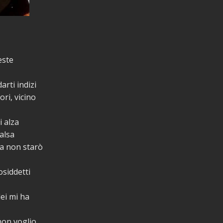
este
arti indizi
ori, vicino
 alza
alsa
ma non starò
osiddetti
ei mi ha
non voglio