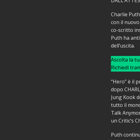
DALL’ATTE
Charlie Put
con il nuovo
co-scritto i
Puth ha anti
dell’uscita.
Ascolta la t
Richiedi tra
“Hero” è il 
dopo CHARLIE
Jung Kook dei
tutto il mon
Talk Anymore
un Critic’s 
Puth continu