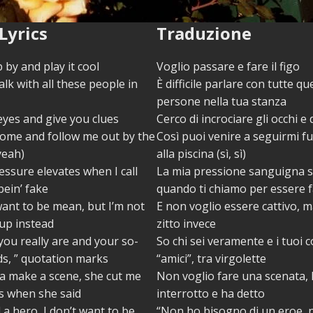
Lyrics
Traduzione
 by and play it cool
Voglio passare e fare il figo
talk with all these people in
È difficile parlare con tutte qu
persone nella tua stanza
 eyes and give you clues
Cerco di incrociare gli occhi e d
come and follow me out by the
Così puoi venire a seguirmi fu
yeah)
alla piscina (sì, sì)
ssure elevates when I call
La mia pressione sanguigna si
bein’ fake
quando ti chiamo per essere f
want to be mean, but I’m not
E non voglio essere cattivo, 
up instead
zitto invece
ou really are and your so-
So chi sei veramente e i tuoi c
nds, ” quotation marks
“amici”, tra virgolette
a make a scene, she cut me
Non voglio fare una scenata, l
’s when she said
interrotto e ha detto
 a hero, I don’t want to be
“Non ho bisogno di un eroe, 