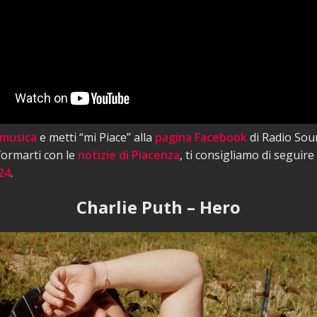
 musica
e metti “mi Piace” alla
pagina Facebook
di Radio Sou
nformarti con le
notizie di Piacenza
, ti consigliamo di seguire
24
.
Charlie Puth – Hero