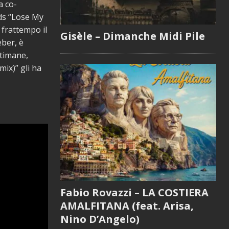
a co-
ids “Lose My
frattempo il
Gisèle – Dimanche Midi Pile
eber, è
ttimane,
ix)” gli ha
Fabio Rovazzi – LA COSTIERA
AMALFITANA (feat. Arisa,
Nino D’Angelo)