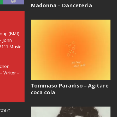
Madonna – Danceteria
roup (BMI).
– John
13117 Music
ochon
– Writer –
Tommaso Paradiso – Agitare
coca cola
NGOLO