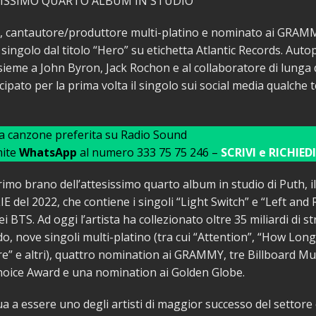
SISSIMO QUARTO ALBUM IN STUDIO
h, cantautore/produttore multi-platino e nominato ai GRAM
 singolo dal titolo “Hero” su etichetta Atlantic Records. Aut
nsieme a John Byron, Jack Rochon e al collaboratore di lunga 
cipato per la prima volta il singolo sui social media qualche
ua canzone preferita su Radio Sound
mite
WhatsApp
al numero 333 75 75 246 –
SCRIVI e RICHIEDI
primo brano dell’attesissimo quarto album in studio di Puth, 
 del 2022, che contiene i singoli “Light Switch” e “Left and 
 BTS. Ad oggi l’artista ha collezionato oltre 35 miliardi di s
do, nove singoli multi-platino (tra cui “Attention”, “How Lon
” e altri), quattro nomination ai GRAMMY, tre Billboard Mu
Choice Award e una nomination ai Golden Globe.
a a essere uno degli artisti di maggior successo del settore 