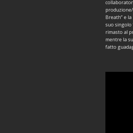
collaborator
produzione/s
Breath” e la
suo singolo 
rimasto al p
mentre la su
fatto guadag