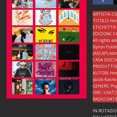
ARTISTA: Ch
TITOLO: He
ETICHETTA: 
EDIZIONI: Ch
All rights a
Byron Publi
(ASCAP) Admi
CASA DISCO
PRODUTTORE 
AUTORI: Hero
Jacob Kasher
GENERE: Po
ISRC: USAT
RADIO DATE:
IN ROTAZI