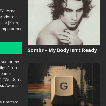
MY, torna
oprodotto e
data JKash,
 tempo prima
Sombr – My Body Isn’t Ready
il suo primo
Right” con
tream in
g”, “We Don’t
sic Awards,
e ricercato