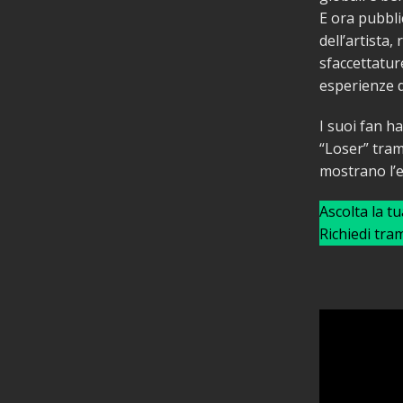
E ora pubbli
dell’artista
sfaccettature
esperienze di
I suoi fan h
“Loser” tram
mostrano l’e
Ascolta la t
Richiedi tra