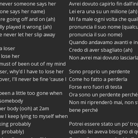
enever someone says her
Avrei dovuto capirlo fin dall’in
one says her name)
Lei era una su un milione (ah)
e going off and on (ah)
Mi fa male ogni volta che qua
lly played it wrong (ah)
pronuncia il suo nome (qualc
e never let her slip away
pronuncia il suo nome)
Quando andavamo avanti e ind
a loser
Credo di aver sbagliato (ah)
 lose her
Non avrei mai dovuto lasciarl
must of been out of my mind
ser, why’d I have to lose her
Sono proprio un perdente
over, I’ll never be fine ‘cause I
Come ho fatto a perderla
Forse ero fuori di testa
 been a little too gone when
Ora sono un perdente perché 
 somebody
Non mi riprenderò mai, non s
her body (ooh) at 2am
bene perché
w I keep lying to myself when
oking probably
Potrei essere stato un po’ tr
g probably)
quando lei aveva bisogno di 