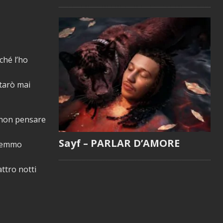
ché l’ho
tarò mai
 non pensare
Sayf – PARLAR D’AMORE
vremmo
attro notti