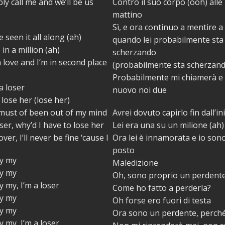
ly call me and we’ll be us
Contro il suo corpo (ooh) alle 
mattino
Sì, e ora continuo a mentire 
 seen it all along (ah)
quando lei probabilmente sta
in a million (ah)
scherzando
 love and I’m in second place
(probabilmente sta scherzan
Probabilmente mi chiamerà e
a loser
nuovo noi due
 lose her (lose her)
must of been out of my mind
Avrei dovuto capirlo fin dall’in
ser, why’d I have to lose her
Lei era una su un milione (ah)
over, I’ll never be fine ‘cause I
Ora lei è innamorata e io son
posto
y my
Maledizione
y my
Oh, sono proprio un perdent
 my, I’m a loser
Come ho fatto a perderla?
y my
Oh forse ero fuori di testa
y my
Ora sono un perdente, perché
 my, I’m a loser