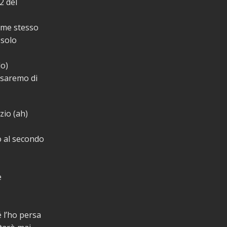
2 del
a me stesso
 solo
do)
 saremo di
izio (ah)
o al secondo
e
 l’ho persa