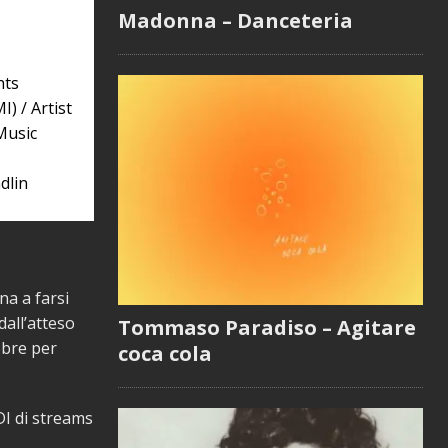
Madonna – Danceteria
hts
) / Artist
Music
dlin
na a farsi
dall’atteso
Tommaso Paradiso – Agitare
obre per
coca cola
DI di streams