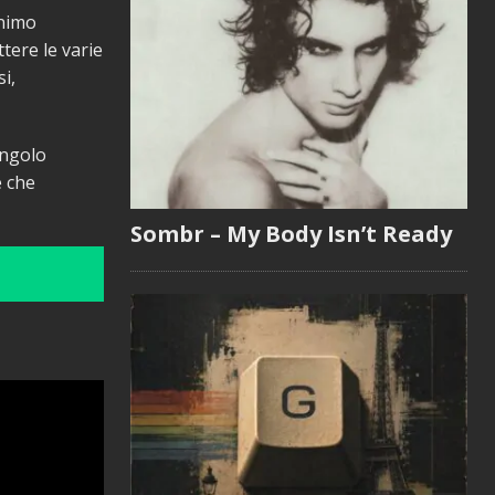
animo
tere le varie
i,
ingolo
e che
Sombr – My Body Isn’t Ready