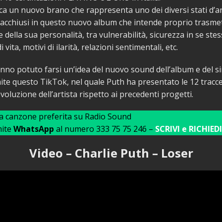
ca un nuovo brano che rappresenta uno dei diversi stati d’
, racchiusi in questo nuovo album che intende proprio trasmet
 della sua personalità, tra vulnerabilità, sicurezza in se stess
 vita, motivi di ilarità, relazioni sentimentali, etc.
anno potuto farsi un’idea del nuovo sound dell’album e del s
ite questo TikTok, nel quale Puth ha presentato le 12 tracc
voluzione dell’artista rispetto ai precedenti progetti.
ua canzone preferita su Radio Sound
mite
WhatsApp
al numero 333 75 75 246 –
SCRIVI e RICHIEDI
Video – Charlie Puth – Loser