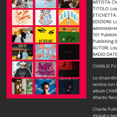
ARTISTA: Ch
TITOLO: Los
ETICHETTA: 
EDIZIONI: Lo
administered
101 Publishi
Publishing 
AUTORI: Lose
RADIO DATE:
CHARLIE PUT
Lo straordin
sentire con 
album CHARLI
Atlantic Rec
Charlie Puth
globali e be