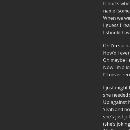
It hurts wh
name (some
When we wer
I guess I rea
I should hav
Oh I’m such 
How’d I ever
Oh maybe I 
Now I’m a lo
I’ll never rec
I just might
she needed
Up against 
Yeah and no
she’s just j
(she’s jokin