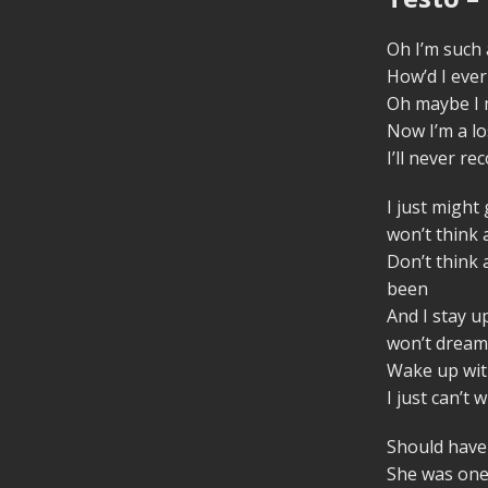
Oh I’m such 
How’d I ever
Oh maybe I 
Now I’m a lo
I’ll never rec
I just might 
won’t think 
Don’t think
been
And I stay up
won’t dream
Wake up wit
I just can’t w
Should have 
She was one 