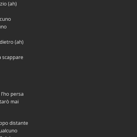
izio (ah)
lcuno
uno
ietro (ah)
a scappare
l’ho persa
tarò mai
oppo distante
qualcuno