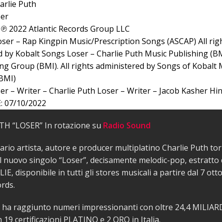
arlie Puth
er
℗ 2022 Atlantic Records Group LLC
ser – Rap Kingpin Music/Prescription Songs (ASCAP) All rig
 by Kobalt Songs Loser – Charlie Puth Music Publishing (BMI
ng Group (BMI). All rights administered by Songs of Kobalt 
(BMI)
r – Writer – Charlie Puth Loser – Writer – Jacob Kasher Hin
 07/10/2022
H “LOSER” In rotazione su
Radio Sound
ario artista, autore e producer multiplatino Charlie Puth tor
il nuovo singolo “Loser”, decisamente melodic-pop, estratto 
E, disponibile in tutti gli stores musicali a partire dal 7 ott
ords.
 ha raggiunto numeri impressionanti con oltre 24,4 MILIAR
n 19 certificazioni PLATINO e 2 ORO in Italia.