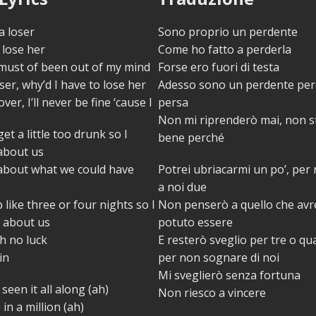
a loser
Sono proprio un perdente
 lose her
Come ho fatto a perderla
must of been out of my mind
Forse ero fuori di testa
ser, why’d I have to lose her
Adesso sono un perdente per
over, I’ll never be fine ‘cause I
persa
Non mi riprenderò mai, non s
get a little too drunk so I
bene perché
about us
 about what we could have
Potrei ubriacarmi un po’, per
a noi due
 like three or four nights so I
Non penserò a quello che a
 about us
potuto essere
h no luck
E resterò sveglio per tre o qu
in
per non sognare di noi
Mi sveglierò senza fortuna
seen it all along (ah)
Non riesco a vincere
in a million (ah)