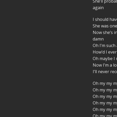
She’ll probab
again
I should have
She was one 
Now she’s in
damn
Oh I’m such 
How’d I ever
Oh maybe I 
Now I’m a lo
I’ll never rec
Oh my my m
Oh my my m
Oh my my my
Oh my my m
Oh my my m
Oh my my my