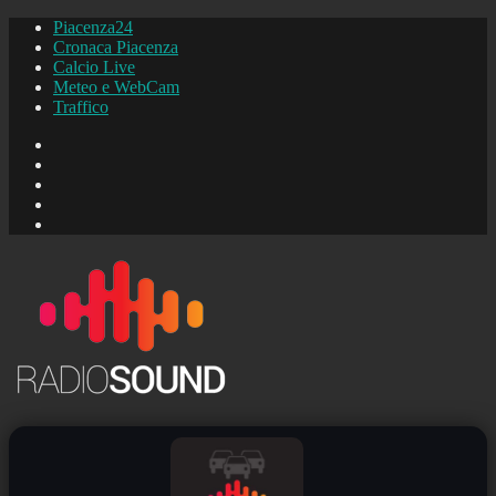
Piacenza24
Cronaca Piacenza
Calcio Live
Meteo e WebCam
Traffico
FB
Instagram
YouTube
FB
Piacenza24