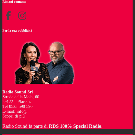
Rimani connesso
Per la tua pubblicità
Radio Sound Srl
Strada della Mola, 60
29122 – Piacenza
Tel 0523 590 590
E-mail:
info@
Scopri di più
Radio Sound fa parte di
RDS 100% Special Radio
.