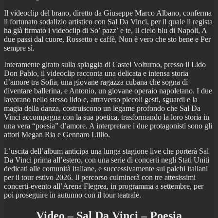
Il videoclip del brano, diretto da Giuseppe Marco Albano, conferma
il fortunato sodalizio artistico con Sal Da Vinci, per il quale il regista
ha già firmato i videoclip di So’ pazz’ e te, Il cielo blu di Napoli, A
due passi dal cuore, Rossetto e caffè, Non è vero che sto bene e Per
sempre sì.
Interamente girato sulla spiaggia di Castel Volturno, presso il Lido
Don Pablo, il videoclip racconta una delicata e intensa storia
d’amore tra Sofia, una giovane ragazza cubana che sogna di
diventare ballerina, e Antonio, un giovane operaio napoletano. I due
lavorano nello stesso lido e, attraverso piccoli gesti, sguardi e la
magia della danza, costruiscono un legame profondo che Sal Da
Vinci accompagna con la sua poetica, trasformando la loro storia in
una vera “poesia” d’amore. A interpretare i due protagonisti sono gli
attori Megan Ria e Gennaro Lillio.
L’uscita dell’album anticipa una lunga stagione live che porterà Sal
Da Vinci prima all’estero, con una serie di concerti negli Stati Uniti
dedicati alle comunità italiane, e successivamente sui palchi italiani
per il tour estivo 2026. Il percorso culminerà con tre attesissimi
concerti-evento all’Arena Flegrea, in programma a settembre, per
poi proseguire in autunno con il tour teatrale.
Video – Sal Da Vinci – Poesia