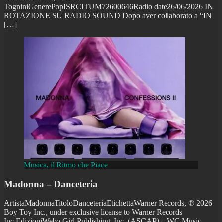
TogniniGenerePopISRCITUM72600646Radio date26/06/2026 IN
ROTAZIONE SU RADIO SOUND Dopo aver collaborato a “IN
[…]
Musica, il Ritmo che Piace
Madonna – Danceteria
ArtistaMadonnaTitoloDanceteriaEtichettaWarner Records, ℗ 2026
Boy Toy Inc., under exclusive license to Warner Records
Inc.EdizioniWebo Girl Publishing, Inc. (ASCAP) – WC Music