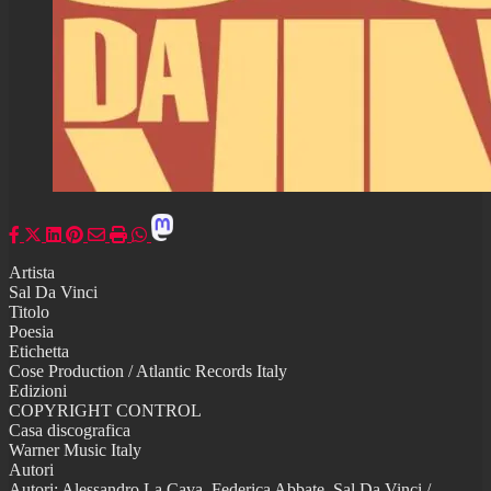
Artista
Sal Da Vinci
Titolo
Poesia
Etichetta
Cose Production / Atlantic Records Italy
Edizioni
COPYRIGHT CONTROL
Casa discografica
Warner Music Italy
Autori
Autori: Alessandro La Cava, Federica Abbate, Sal Da Vinci /