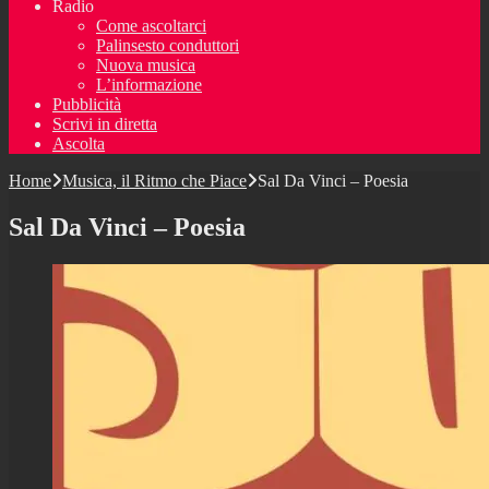
Radio
Come ascoltarci
Palinsesto conduttori
Nuova musica
L’informazione
Pubblicità
Scrivi in diretta
Ascolta
Home
Musica, il Ritmo che Piace
Sal Da Vinci – Poesia
Sal Da Vinci – Poesia