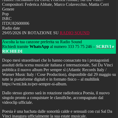
Compositori: Federica Abbate, Marco Colavecchio, Mattia Cerri
Genere
Pop
ISRC
ITDU82600006
Radio date
29/05/2026 IN ROTAZIONE SU
RADIO SOUND
Ascolta la tua canzone preferita su Radio Sound
Richiedi tramite
WhatsApp
al numero 333 75 75 246 –
SCRIVI e
RICHIEDI
Dopo mesi straordinari che lo hanno consacrato tra i protagonisti
assoluti della scena musicale italiana e internazionale, Sal Da Vinci
pubblica il nuovo album Per sempre sì (Atlantic Records Italy /
Warner Music Italy / Cose Production), disponibile dal 29 maggio su
tutte le piattaforme digitali e in formato fisico – al multilink
https://wmi.lnk.to/per-sempre-si-album.
Dallo stesso giorno sarà in rotazione radiofonica Poesia, il nuovo
singolo pronto a conquistare le classifiche, accompagnato dal
videoclip ufficiale.
Poesia è una bachata dalle sonorità calde e sensuali con cui Sal Da
Vinci inaugura ufficialmente la sua estate musicale.