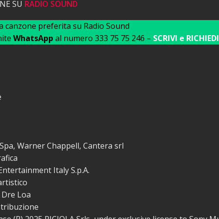
ONE SU
RADIO SOUND
ua canzone preferita su Radio Sound
mite
WhatsApp
al numero 333 75 75 246 –
SCRIVI e RICHIEDI
e
Spa, Warner Chappell, Cantera srl
afica
ntertainment Italy S.p.A.
rtistico
, Dre Loa
stribuzione