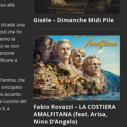
so alla
Gisèle – Dimanche Midi Pile
 strada: una
sti che fin
hanno la
oci se non
canzone
ificare a
.
l’anima, che
o sincopato
iù accanto.
l cuscino del
Fabio Rovazzi – LA COSTIERA
lì, a
AMALFITANA (feat. Arisa,
Nino D’Angelo)