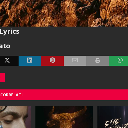
Lyrics
cato
O
 CORRELATI