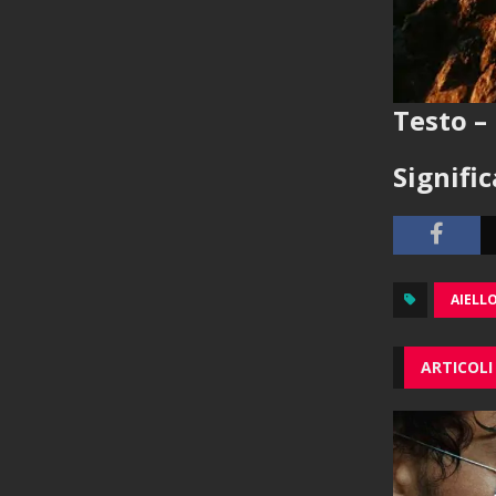
Testo – 
Signifi
AIELL
ARTICOLI