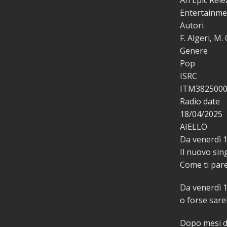
An Epic Rele
Entertainmen
Autori
F. Algeri, M.
Genere
Pop
ISRC
ITM382500
Radio date
18/04/2025
AIELLO
Da venerdì 18
Il nuovo sin
Come ti par
Da venerdì 1
o forse sare
Dopo mesi di