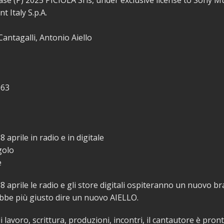
ase (P) 2025 PICIOLA Srls, under exclusive license to Sony M
t Italy S.p.A.
 Cantagalli, Antonio Aiello
063
 aprile in radio e in digitale
golo
e
8 aprile le radio e gli store digitali ospiteranno un nuovo br
bbe più giusto dire un nuovo AIELLO.
 lavoro, scrittura, produzioni, incontri, il cantautore è pron