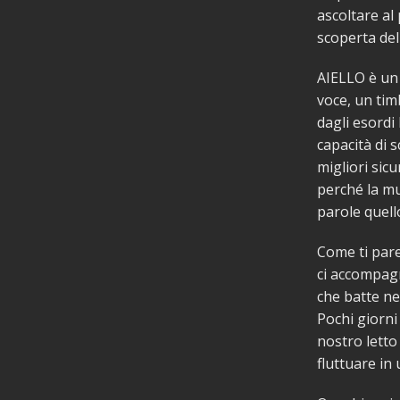
ascoltare al
scoperta del
AIELLO è un 
voce, un tim
dagli esordi
capacità di 
migliori sic
perché la mu
parole quell
Come ti pare
ci accompagn
che batte ne
Pochi giorni
nostro letto
fluttuare in