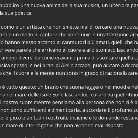
 pubblico una nuova anima della sua musica, un ulteriore pas
la sua poetica.
uomo e un artista che non smette mai di cercare una nuova
bro e un modo di cantare che sono unici e un’attenzione ai te
 lo hanno messo accanto ai cantautori più amati, quelli che 
scrivere parole che arrivano al cuore e allo stomaco lasciand
uramenti diversi da come eravamo prima di ascoltare quella 
sica spesso, e nei brani di Aiello accade, può aiutare a decod
o che il cuore e la mente non sono in grado di razionalizzare
 è tutto questo: un brano che suona leggero nel mood e nel
a nel mare delle Isole Eolie lasciandoci cullare da quel ritm
l nostro cuore mentre pensiamo alla persona che non ci è p
 non sono sufficienti a dimenticarla, a scordare il profumo su
 e le piccole abitudini costruite insieme e le domande restano 
 un mare di interrogativi che non avranno mai risposta.