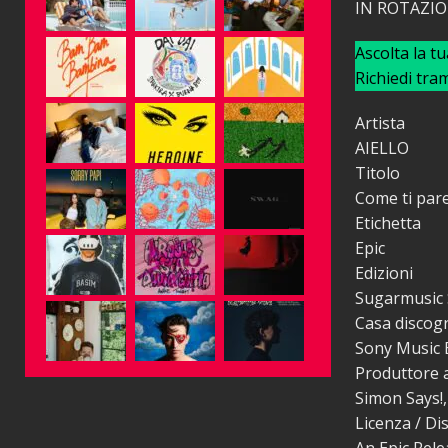
IN ROTAZI
Ascolta la t
Richiedi tra
Artista
AIELLO
Titolo
Come ti par
Etichetta
Epic
Edizioni
Sugarmusic 
Casa discogr
Sony Music E
Produttore a
Simon Says!
Licenza / Di