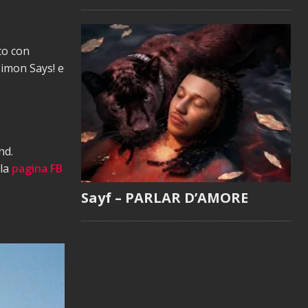
to con
 Simon Says! e
nd.
 la
pagina FB
Sayf – PARLAR D’AMORE