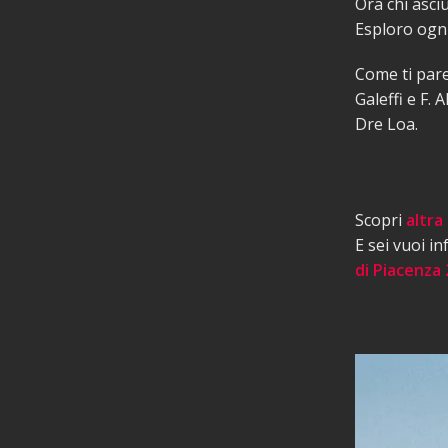
Ora chi asci
Esploro ogni
Come ti pare
Galeffi e F. 
Dre Loa.
Scopri
altra
E sei vuoi i
di Piacenza 