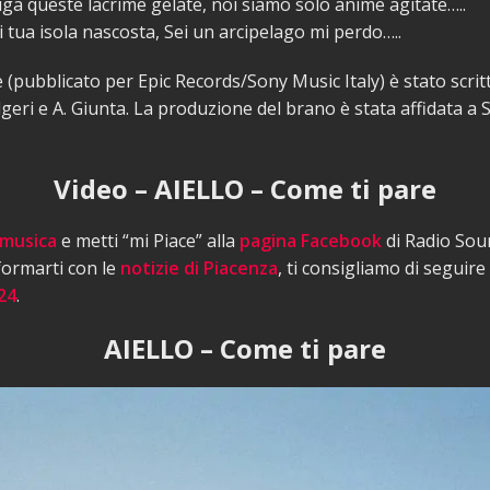
uga queste lacrime gelate, noi siamo solo anime agitate…..
 tua isola nascosta, Sei un arcipelago mi perdo…..
 (pubblicato per Epic Records/Sony Music Italy) è stato scrit
Algeri e A. Giunta. La produzione del brano è stata affidata a
Video – AIELLO – Come ti pare
 musica
e metti “mi Piace” alla
pagina Facebook
di Radio Sou
nformarti con le
notizie di Piacenza
, ti consigliamo di seguire
24
.
AIELLO – Come ti pare