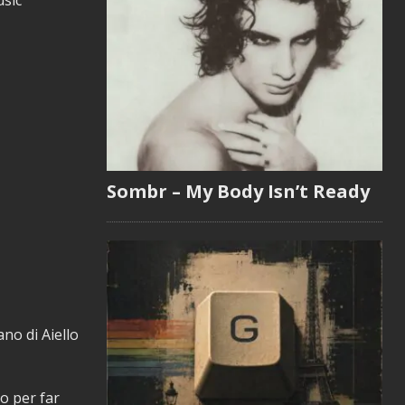
usic
Sombr – My Body Isn’t Ready
ano di Aiello
to per far